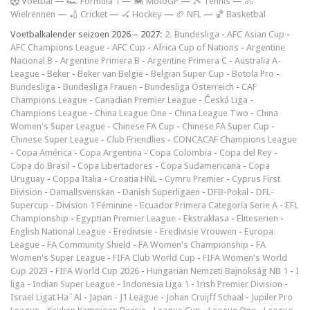
V
oetbal
—
🏎️ Formula 1
—
🏍 MotoGP
—
🎾 Tennis
—
🚴
Wielrennen
—
🏏 Cricket
—
🏑 Hockey
—
🏈 NFL
—
🏀 Basketbal
Voetbalkalender seizoen 2026 – 2027:
2. Bundesliga
-
AFC Asian Cup
-
AFC Champions League
-
AFC Cup
-
Africa Cup of Nations
-
Argentine
Nacional B
-
Argentine Primera B
-
Argentine Primera C
-
Australia A-
League
-
Beker
-
Beker van België
-
Belgian Super Cup
-
Botola Pro
-
Bundesliga
-
Bundesliga Frauen
-
Bundesliga Österreich
-
CAF
Champions League
-
Canadian Premier League
-
Česká Liga
-
Champions League
-
China League One
-
China League Two
-
China
Women's Super League
-
Chinese FA Cup
-
Chinese FA Super Cup
-
Chinese Super League
-
Club Friendlies
-
CONCACAF Champions League
-
Copa América
-
Copa Argentina
-
Copa Colombia
-
Copa del Rey
-
Copa do Brasil
-
Copa Libertadores
-
Copa Sudamericana
-
Copa
Uruguay
-
Coppa Italia
-
Croatia HNL
-
Cymru Premier
-
Cyprus First
Division
-
Damallsvenskan
-
Danish Superligaen
-
DFB-Pokal
-
DFL-
Supercup
-
Division 1 Féminine
-
Ecuador Primera Categoría Serie A
-
EFL
Championship
-
Egyptian Premier League
-
Ekstraklasa
-
Eliteserien
-
English National League
-
Eredivisie
-
Eredivisie Vrouwen
-
Europa
League
-
FA Community Shield
-
FA Women's Championship
-
FA
Women's Super League
-
FIFA Club World Cup
-
FIFA Women's World
Cup 2023
-
FIFA World Cup 2026
-
Hungarian Nemzeti Bajnokság NB 1
-
I
liga
-
Indian Super League
-
Indonesia Liga 1
-
Irish Premier Division
-
Israel Ligat Ha`Al
-
Japan - J1 League
-
Johan Cruijff Schaal
-
Jupiler Pro