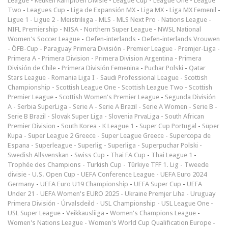
League
-
Keuken Kampioen Divisie
-
League Cup
-
League One
-
League
Two
-
Leagues Cup
-
Liga de Expansión MX
-
Liga MX
-
Liga MX Femenil
-
Ligue 1
-
Ligue 2
-
Meistriliiga
-
MLS
-
MLS Next Pro
-
Nations League
-
NIFL Premiership
-
NISA
-
Northern Super League
-
NWSL National
Women's Soccer League
-
Oefen-interlands
-
Oefen-interlands Vrouwen
-
ÖFB-Cup
-
Paraguay Primera División
-
Premier League
-
Premjer-Liga
-
Primera A
-
Primera Division
-
Primera Division Argentina
-
Primera
División de Chile
-
Primera División Femenina
-
Puchar Polski
-
Qatar
Stars League
-
Romania Liga I
-
Saudi Professional League
-
Scottish
Championship
-
Scottish League One
-
Scottish League Two
-
Scottish
Premier League
-
Scottish Women's Premier League
-
Segunda División
A
-
Serbia SuperLiga
-
Serie A
-
Serie A Brazil
-
Serie A Women
-
Serie B
-
Serie B Brazil
-
Slovak Super Liga
-
Slovenia PrvaLiga
-
South African
Premier Division
-
South Korea - K League 1
-
Super Cup Portugal
-
Süper
Kupa
-
Super League 2 Greece
-
Super League Greece
-
Supercopa de
Espana
-
Superleague
-
Superlig
-
Superliga
-
Superpuchar Polski
-
Swedish Allsvenskan
-
Swiss Cup
-
Thai FA Cup
-
Thai League 1
-
Trophée des Champions
-
Turkish Cup
-
Türkiye TFF 1. Lig
-
Tweede
divisie
-
U.S. Open Cup
-
UEFA Conference League
-
UEFA Euro 2024
Germany
-
UEFA Euro U19 Championship
-
UEFA Super Cup
-
UEFA
Under 21
-
UEFA Women's EURO 2025
-
Ukraine Premjer Liha
-
Uruguay
Primera División
-
Úrvalsdeild
-
USL Championship
-
USL League One
-
USL Super League
-
Veikkausliiga
-
Women's Champions League
-
Women's Nations League
-
Women's World Cup Qualification Europe
-