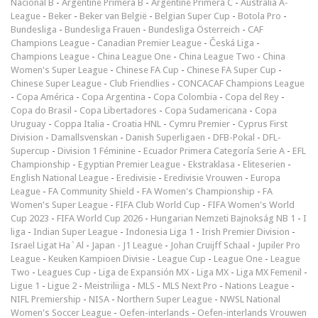
Nacional B
-
Argentine Primera B
-
Argentine Primera C
-
Australia A-
League
-
Beker
-
Beker van België
-
Belgian Super Cup
-
Botola Pro
-
Bundesliga
-
Bundesliga Frauen
-
Bundesliga Österreich
-
CAF
Champions League
-
Canadian Premier League
-
Česká Liga
-
Champions League
-
China League One
-
China League Two
-
China
Women's Super League
-
Chinese FA Cup
-
Chinese FA Super Cup
-
Chinese Super League
-
Club Friendlies
-
CONCACAF Champions League
-
Copa América
-
Copa Argentina
-
Copa Colombia
-
Copa del Rey
-
Copa do Brasil
-
Copa Libertadores
-
Copa Sudamericana
-
Copa
Uruguay
-
Coppa Italia
-
Croatia HNL
-
Cymru Premier
-
Cyprus First
Division
-
Damallsvenskan
-
Danish Superligaen
-
DFB-Pokal
-
DFL-
Supercup
-
Division 1 Féminine
-
Ecuador Primera Categoría Serie A
-
EFL
Championship
-
Egyptian Premier League
-
Ekstraklasa
-
Eliteserien
-
English National League
-
Eredivisie
-
Eredivisie Vrouwen
-
Europa
League
-
FA Community Shield
-
FA Women's Championship
-
FA
Women's Super League
-
FIFA Club World Cup
-
FIFA Women's World
Cup 2023
-
FIFA World Cup 2026
-
Hungarian Nemzeti Bajnokság NB 1
-
I
liga
-
Indian Super League
-
Indonesia Liga 1
-
Irish Premier Division
-
Israel Ligat Ha`Al
-
Japan - J1 League
-
Johan Cruijff Schaal
-
Jupiler Pro
League
-
Keuken Kampioen Divisie
-
League Cup
-
League One
-
League
Two
-
Leagues Cup
-
Liga de Expansión MX
-
Liga MX
-
Liga MX Femenil
-
Ligue 1
-
Ligue 2
-
Meistriliiga
-
MLS
-
MLS Next Pro
-
Nations League
-
NIFL Premiership
-
NISA
-
Northern Super League
-
NWSL National
Women's Soccer League
-
Oefen-interlands
-
Oefen-interlands Vrouwen