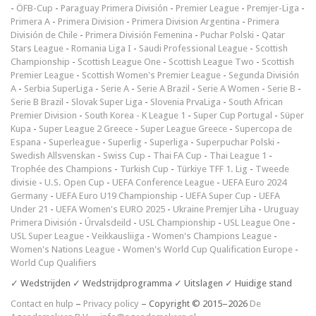
-
ÖFB-Cup
-
Paraguay Primera División
-
Premier League
-
Premjer-Liga
-
Primera A
-
Primera Division
-
Primera Division Argentina
-
Primera
División de Chile
-
Primera División Femenina
-
Puchar Polski
-
Qatar
Stars League
-
Romania Liga I
-
Saudi Professional League
-
Scottish
Championship
-
Scottish League One
-
Scottish League Two
-
Scottish
Premier League
-
Scottish Women's Premier League
-
Segunda División
A
-
Serbia SuperLiga
-
Serie A
-
Serie A Brazil
-
Serie A Women
-
Serie B
-
Serie B Brazil
-
Slovak Super Liga
-
Slovenia PrvaLiga
-
South African
Premier Division
-
South Korea - K League 1
-
Super Cup Portugal
-
Süper
Kupa
-
Super League 2 Greece
-
Super League Greece
-
Supercopa de
Espana
-
Superleague
-
Superlig
-
Superliga
-
Superpuchar Polski
-
Swedish Allsvenskan
-
Swiss Cup
-
Thai FA Cup
-
Thai League 1
-
Trophée des Champions
-
Turkish Cup
-
Türkiye TFF 1. Lig
-
Tweede
divisie
-
U.S. Open Cup
-
UEFA Conference League
-
UEFA Euro 2024
Germany
-
UEFA Euro U19 Championship
-
UEFA Super Cup
-
UEFA
Under 21
-
UEFA Women's EURO 2025
-
Ukraine Premjer Liha
-
Uruguay
Primera División
-
Úrvalsdeild
-
USL Championship
-
USL League One
-
USL Super League
-
Veikkausliiga
-
Women's Champions League
-
Women's Nations League
-
Women's World Cup Qualification Europe
-
World Cup Qualifiers
✓ Wedstrijden ✓ Wedstrijdprogramma ✓ Uitslagen ✓ Huidige stand
Contact en hulp
–
Privacy policy
– Copyright © 2015–2026
De