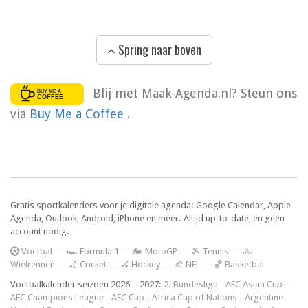
Spring naar boven
Blij met Maak-Agenda.nl? Steun ons
via
Buy Me a Coffee
.
Gratis sportkalenders voor je digitale agenda: Google Calendar, Apple
Agenda, Outlook, Android, iPhone en meer. Altijd up-to-date, en geen
account nodig.
V
oetbal
—
🏎️ Formula 1
—
🏍 MotoGP
—
🎾 Tennis
—
🚴
Wielrennen
—
🏏 Cricket
—
🏑 Hockey
—
🏈 NFL
—
🏀 Basketbal
Voetbalkalender seizoen 2026 – 2027:
2. Bundesliga
-
AFC Asian Cup
-
AFC Champions League
-
AFC Cup
-
Africa Cup of Nations
-
Argentine