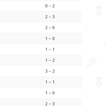
0 – 2
2 – 3
2 – 0
1 – 0
1 – 1
1 – 2
3 – 2
1 – 1
1 – 0
2 – 3