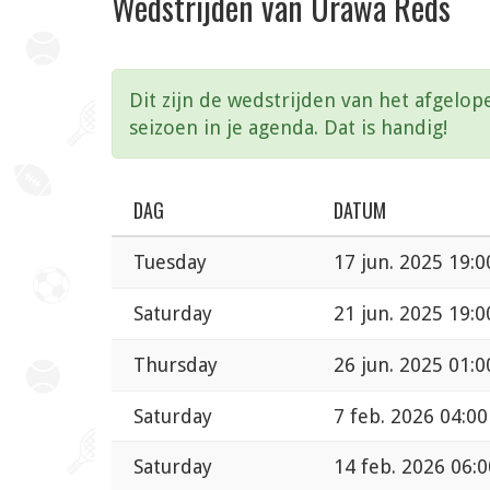
Wedstrijden van Urawa Reds
Dit zijn de wedstrijden van het afgelop
seizoen in je agenda. Dat is handig!
DAG
DATUM
Tuesday
17 jun. 2025 19:0
Saturday
21 jun. 2025 19:0
Thursday
26 jun. 2025 01:0
Saturday
7 feb. 2026 04:00
Saturday
14 feb. 2026 06:0