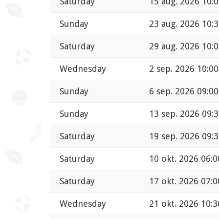
Saturday
15 aug. 2026 10:
Sunday
23 aug. 2026 10:
Saturday
29 aug. 2026 10:
Wednesday
2 sep. 2026 10:00
Sunday
6 sep. 2026 09:00
Sunday
13 sep. 2026 09:
Saturday
19 sep. 2026 09:
Saturday
10 okt. 2026 06:0
Saturday
17 okt. 2026 07:0
Wednesday
21 okt. 2026 10:3