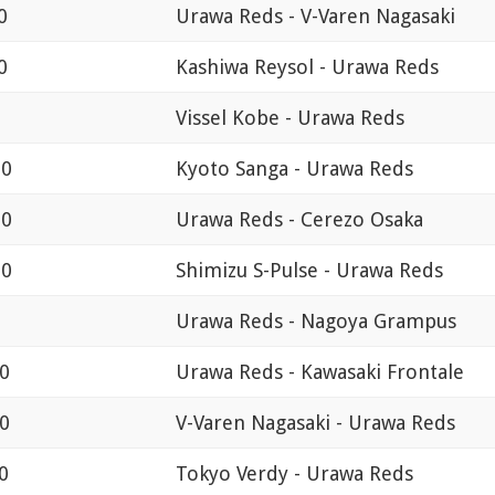
0
Urawa Reds - V-Varen Nagasaki
0
Kashiwa Reysol - Urawa Reds
0
Vissel Kobe - Urawa Reds
00
Kyoto Sanga - Urawa Reds
30
Urawa Reds - Cerezo Osaka
00
Shimizu S-Pulse - Urawa Reds
Urawa Reds - Nagoya Grampus
00
Urawa Reds - Kawasaki Frontale
30
V-Varen Nagasaki - Urawa Reds
0
Tokyo Verdy - Urawa Reds