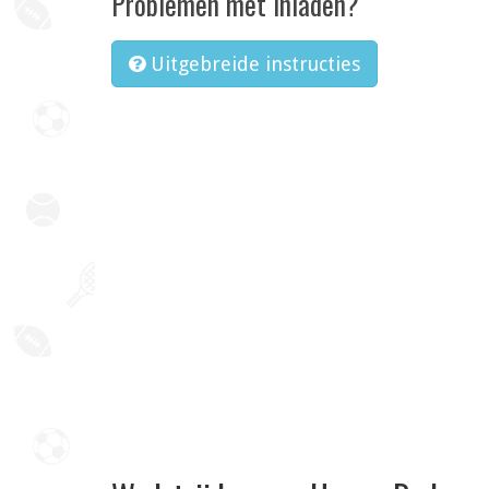
Problemen met inladen?
Uitgebreide instructies