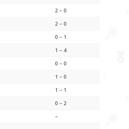
2 – 0
2 – 0
0 – 1
1 – 4
0 – 0
1 – 0
1 – 1
0 – 2
–