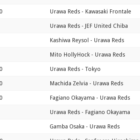
0
Urawa Reds - Kawasaki Frontale
Urawa Reds - JEF United Chiba
Kashiwa Reysol - Urawa Reds
Mito HollyHock - Urawa Reds
0
Urawa Reds - Tokyo
0
Machida Zelvia - Urawa Reds
0
Fagiano Okayama - Urawa Reds
Urawa Reds - Fagiano Okayama
Gamba Osaka - Urawa Reds