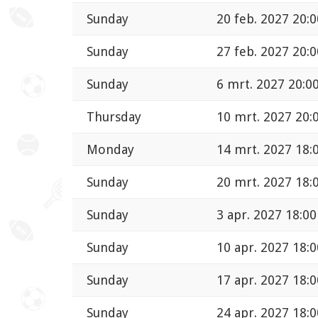
Sunday
20 feb. 2027 20:0
Sunday
27 feb. 2027 20:0
Sunday
6 mrt. 2027 20:0
Thursday
10 mrt. 2027 20:
Monday
14 mrt. 2027 18:
Sunday
20 mrt. 2027 18:
Sunday
3 apr. 2027 18:00
Sunday
10 apr. 2027 18:0
Sunday
17 apr. 2027 18:0
Sunday
24 apr. 2027 18:0