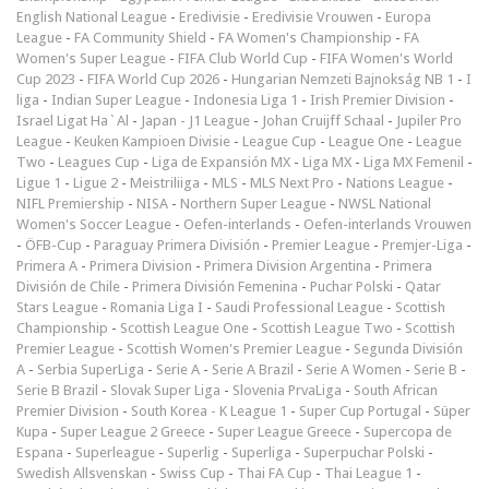
English National League
-
Eredivisie
-
Eredivisie Vrouwen
-
Europa
League
-
FA Community Shield
-
FA Women's Championship
-
FA
Women's Super League
-
FIFA Club World Cup
-
FIFA Women's World
Cup 2023
-
FIFA World Cup 2026
-
Hungarian Nemzeti Bajnokság NB 1
-
I
liga
-
Indian Super League
-
Indonesia Liga 1
-
Irish Premier Division
-
Israel Ligat Ha`Al
-
Japan - J1 League
-
Johan Cruijff Schaal
-
Jupiler Pro
League
-
Keuken Kampioen Divisie
-
League Cup
-
League One
-
League
Two
-
Leagues Cup
-
Liga de Expansión MX
-
Liga MX
-
Liga MX Femenil
-
Ligue 1
-
Ligue 2
-
Meistriliiga
-
MLS
-
MLS Next Pro
-
Nations League
-
NIFL Premiership
-
NISA
-
Northern Super League
-
NWSL National
Women's Soccer League
-
Oefen-interlands
-
Oefen-interlands Vrouwen
-
ÖFB-Cup
-
Paraguay Primera División
-
Premier League
-
Premjer-Liga
-
Primera A
-
Primera Division
-
Primera Division Argentina
-
Primera
División de Chile
-
Primera División Femenina
-
Puchar Polski
-
Qatar
Stars League
-
Romania Liga I
-
Saudi Professional League
-
Scottish
Championship
-
Scottish League One
-
Scottish League Two
-
Scottish
Premier League
-
Scottish Women's Premier League
-
Segunda División
A
-
Serbia SuperLiga
-
Serie A
-
Serie A Brazil
-
Serie A Women
-
Serie B
-
Serie B Brazil
-
Slovak Super Liga
-
Slovenia PrvaLiga
-
South African
Premier Division
-
South Korea - K League 1
-
Super Cup Portugal
-
Süper
Kupa
-
Super League 2 Greece
-
Super League Greece
-
Supercopa de
Espana
-
Superleague
-
Superlig
-
Superliga
-
Superpuchar Polski
-
Swedish Allsvenskan
-
Swiss Cup
-
Thai FA Cup
-
Thai League 1
-