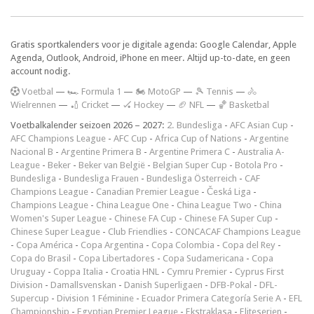
Gratis sportkalenders voor je digitale agenda: Google Calendar, Apple
Agenda, Outlook, Android, iPhone en meer. Altijd up-to-date, en geen
account nodig.
V
oetbal
—
🏎️ Formula 1
—
🏍 MotoGP
—
🎾 Tennis
—
🚴
Wielrennen
—
🏏 Cricket
—
🏑 Hockey
—
🏈 NFL
—
🏀 Basketbal
Voetbalkalender seizoen 2026 – 2027:
2. Bundesliga
-
AFC Asian Cup
-
AFC Champions League
-
AFC Cup
-
Africa Cup of Nations
-
Argentine
Nacional B
-
Argentine Primera B
-
Argentine Primera C
-
Australia A-
League
-
Beker
-
Beker van België
-
Belgian Super Cup
-
Botola Pro
-
Bundesliga
-
Bundesliga Frauen
-
Bundesliga Österreich
-
CAF
Champions League
-
Canadian Premier League
-
Česká Liga
-
Champions League
-
China League One
-
China League Two
-
China
Women's Super League
-
Chinese FA Cup
-
Chinese FA Super Cup
-
Chinese Super League
-
Club Friendlies
-
CONCACAF Champions League
-
Copa América
-
Copa Argentina
-
Copa Colombia
-
Copa del Rey
-
Copa do Brasil
-
Copa Libertadores
-
Copa Sudamericana
-
Copa
Uruguay
-
Coppa Italia
-
Croatia HNL
-
Cymru Premier
-
Cyprus First
Division
-
Damallsvenskan
-
Danish Superligaen
-
DFB-Pokal
-
DFL-
Supercup
-
Division 1 Féminine
-
Ecuador Primera Categoría Serie A
-
EFL
Championship
-
Egyptian Premier League
-
Ekstraklasa
-
Eliteserien
-