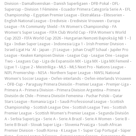
Division
-
Damallsvenskan
-
Danish Superligaen
-
DFB-Pokal
-
DFL-
Supercup
-
Division 1 Féminine
-
Ecuador Primera Categoría Serie A
-
EFL
Championship
-
Egyptian Premier League
-
Ekstraklasa
-
Eliteserien
-
English National League
-
Eredivisie
-
Eredivisie Vrouwen
-
Europa
League
-
FA Community Shield
-
FA Women's Championship
-
FA
Women's Super League
-
FIFA Club World Cup
-
FIFA Women's World
Cup 2023
-
FIFA World Cup 2026
-
Hungarian Nemzeti Bajnokság NB 1
-
I
liga
-
Indian Super League
-
Indonesia Liga 1
-
Irish Premier Division
-
Israel Ligat Ha`Al
-
Japan - J1 League
-
Johan Cruijff Schaal
-
Jupiler Pro
League
-
Keuken Kampioen Divisie
-
League Cup
-
League One
-
League
Two
-
Leagues Cup
-
Liga de Expansión MX
-
Liga MX
-
Liga MX Femenil
-
Ligue 1
-
Ligue 2
-
Meistriliiga
-
MLS
-
MLS Next Pro
-
Nations League
-
NIFL Premiership
-
NISA
-
Northern Super League
-
NWSL National
Women's Soccer League
-
Oefen-interlands
-
Oefen-interlands Vrouwen
-
ÖFB-Cup
-
Paraguay Primera División
-
Premier League
-
Premjer-Liga
-
Primera A
-
Primera Division
-
Primera Division Argentina
-
Primera
División de Chile
-
Primera División Femenina
-
Puchar Polski
-
Qatar
Stars League
-
Romania Liga I
-
Saudi Professional League
-
Scottish
Championship
-
Scottish League One
-
Scottish League Two
-
Scottish
Premier League
-
Scottish Women's Premier League
-
Segunda División
A
-
Serbia SuperLiga
-
Serie A
-
Serie A Brazil
-
Serie A Women
-
Serie B
-
Serie B Brazil
-
Slovak Super Liga
-
Slovenia PrvaLiga
-
South African
Premier Division
-
South Korea - K League 1
-
Super Cup Portugal
-
Süper