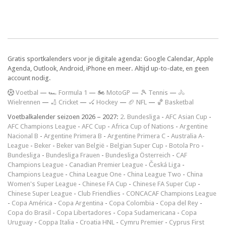
Gratis sportkalenders voor je digitale agenda: Google Calendar, Apple
Agenda, Outlook, Android, iPhone en meer. Altijd up-to-date, en geen
account nodig.
V
oetbal
—
🏎️ Formula 1
—
🏍 MotoGP
—
🎾 Tennis
—
🚴
Wielrennen
—
🏏 Cricket
—
🏑 Hockey
—
🏈 NFL
—
🏀 Basketbal
Voetbalkalender seizoen 2026 – 2027:
2. Bundesliga
-
AFC Asian Cup
-
AFC Champions League
-
AFC Cup
-
Africa Cup of Nations
-
Argentine
Nacional B
-
Argentine Primera B
-
Argentine Primera C
-
Australia A-
League
-
Beker
-
Beker van België
-
Belgian Super Cup
-
Botola Pro
-
Bundesliga
-
Bundesliga Frauen
-
Bundesliga Österreich
-
CAF
Champions League
-
Canadian Premier League
-
Česká Liga
-
Champions League
-
China League One
-
China League Two
-
China
Women's Super League
-
Chinese FA Cup
-
Chinese FA Super Cup
-
Chinese Super League
-
Club Friendlies
-
CONCACAF Champions League
-
Copa América
-
Copa Argentina
-
Copa Colombia
-
Copa del Rey
-
Copa do Brasil
-
Copa Libertadores
-
Copa Sudamericana
-
Copa
Uruguay
-
Coppa Italia
-
Croatia HNL
-
Cymru Premier
-
Cyprus First