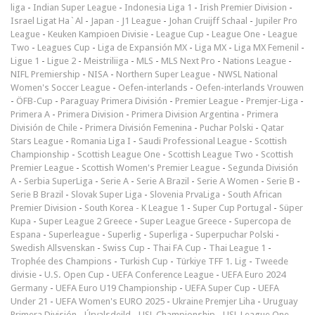
liga
-
Indian Super League
-
Indonesia Liga 1
-
Irish Premier Division
-
Israel Ligat Ha`Al
-
Japan - J1 League
-
Johan Cruijff Schaal
-
Jupiler Pro
League
-
Keuken Kampioen Divisie
-
League Cup
-
League One
-
League
Two
-
Leagues Cup
-
Liga de Expansión MX
-
Liga MX
-
Liga MX Femenil
-
Ligue 1
-
Ligue 2
-
Meistriliiga
-
MLS
-
MLS Next Pro
-
Nations League
-
NIFL Premiership
-
NISA
-
Northern Super League
-
NWSL National
Women's Soccer League
-
Oefen-interlands
-
Oefen-interlands Vrouwen
-
ÖFB-Cup
-
Paraguay Primera División
-
Premier League
-
Premjer-Liga
-
Primera A
-
Primera Division
-
Primera Division Argentina
-
Primera
División de Chile
-
Primera División Femenina
-
Puchar Polski
-
Qatar
Stars League
-
Romania Liga I
-
Saudi Professional League
-
Scottish
Championship
-
Scottish League One
-
Scottish League Two
-
Scottish
Premier League
-
Scottish Women's Premier League
-
Segunda División
A
-
Serbia SuperLiga
-
Serie A
-
Serie A Brazil
-
Serie A Women
-
Serie B
-
Serie B Brazil
-
Slovak Super Liga
-
Slovenia PrvaLiga
-
South African
Premier Division
-
South Korea - K League 1
-
Super Cup Portugal
-
Süper
Kupa
-
Super League 2 Greece
-
Super League Greece
-
Supercopa de
Espana
-
Superleague
-
Superlig
-
Superliga
-
Superpuchar Polski
-
Swedish Allsvenskan
-
Swiss Cup
-
Thai FA Cup
-
Thai League 1
-
Trophée des Champions
-
Turkish Cup
-
Türkiye TFF 1. Lig
-
Tweede
divisie
-
U.S. Open Cup
-
UEFA Conference League
-
UEFA Euro 2024
Germany
-
UEFA Euro U19 Championship
-
UEFA Super Cup
-
UEFA
Under 21
-
UEFA Women's EURO 2025
-
Ukraine Premjer Liha
-
Uruguay
Primera División
-
Úrvalsdeild
-
USL Championship
-
USL League One
-