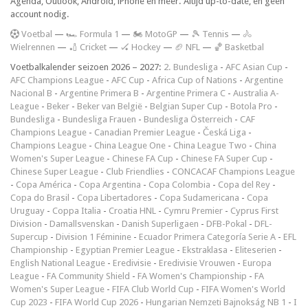
Agenda, Outlook, Android, iPhone en meer. Altijd up-to-date, en geen
account nodig.
V
oetbal
—
🏎️ Formula 1
—
🏍 MotoGP
—
🎾 Tennis
—
🚴
Wielrennen
—
🏏 Cricket
—
🏑 Hockey
—
🏈 NFL
—
🏀 Basketbal
Voetbalkalender seizoen 2026 – 2027:
2. Bundesliga
-
AFC Asian Cup
-
AFC Champions League
-
AFC Cup
-
Africa Cup of Nations
-
Argentine
Nacional B
-
Argentine Primera B
-
Argentine Primera C
-
Australia A-
League
-
Beker
-
Beker van België
-
Belgian Super Cup
-
Botola Pro
-
Bundesliga
-
Bundesliga Frauen
-
Bundesliga Österreich
-
CAF
Champions League
-
Canadian Premier League
-
Česká Liga
-
Champions League
-
China League One
-
China League Two
-
China
Women's Super League
-
Chinese FA Cup
-
Chinese FA Super Cup
-
Chinese Super League
-
Club Friendlies
-
CONCACAF Champions League
-
Copa América
-
Copa Argentina
-
Copa Colombia
-
Copa del Rey
-
Copa do Brasil
-
Copa Libertadores
-
Copa Sudamericana
-
Copa
Uruguay
-
Coppa Italia
-
Croatia HNL
-
Cymru Premier
-
Cyprus First
Division
-
Damallsvenskan
-
Danish Superligaen
-
DFB-Pokal
-
DFL-
Supercup
-
Division 1 Féminine
-
Ecuador Primera Categoría Serie A
-
EFL
Championship
-
Egyptian Premier League
-
Ekstraklasa
-
Eliteserien
-
English National League
-
Eredivisie
-
Eredivisie Vrouwen
-
Europa
League
-
FA Community Shield
-
FA Women's Championship
-
FA
Women's Super League
-
FIFA Club World Cup
-
FIFA Women's World
Cup 2023
-
FIFA World Cup 2026
-
Hungarian Nemzeti Bajnokság NB 1
-
I