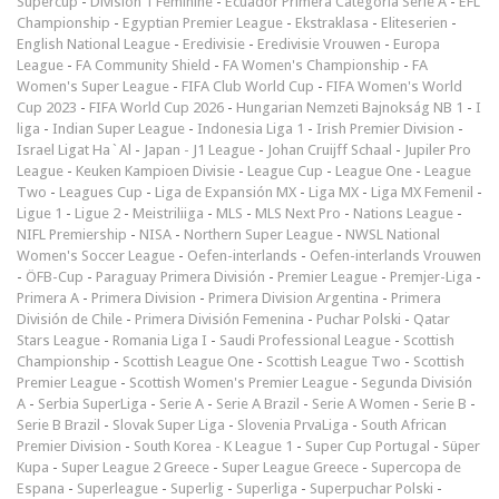
Supercup
-
Division 1 Féminine
-
Ecuador Primera Categoría Serie A
-
EFL
Championship
-
Egyptian Premier League
-
Ekstraklasa
-
Eliteserien
-
English National League
-
Eredivisie
-
Eredivisie Vrouwen
-
Europa
League
-
FA Community Shield
-
FA Women's Championship
-
FA
Women's Super League
-
FIFA Club World Cup
-
FIFA Women's World
Cup 2023
-
FIFA World Cup 2026
-
Hungarian Nemzeti Bajnokság NB 1
-
I
liga
-
Indian Super League
-
Indonesia Liga 1
-
Irish Premier Division
-
Israel Ligat Ha`Al
-
Japan - J1 League
-
Johan Cruijff Schaal
-
Jupiler Pro
League
-
Keuken Kampioen Divisie
-
League Cup
-
League One
-
League
Two
-
Leagues Cup
-
Liga de Expansión MX
-
Liga MX
-
Liga MX Femenil
-
Ligue 1
-
Ligue 2
-
Meistriliiga
-
MLS
-
MLS Next Pro
-
Nations League
-
NIFL Premiership
-
NISA
-
Northern Super League
-
NWSL National
Women's Soccer League
-
Oefen-interlands
-
Oefen-interlands Vrouwen
-
ÖFB-Cup
-
Paraguay Primera División
-
Premier League
-
Premjer-Liga
-
Primera A
-
Primera Division
-
Primera Division Argentina
-
Primera
División de Chile
-
Primera División Femenina
-
Puchar Polski
-
Qatar
Stars League
-
Romania Liga I
-
Saudi Professional League
-
Scottish
Championship
-
Scottish League One
-
Scottish League Two
-
Scottish
Premier League
-
Scottish Women's Premier League
-
Segunda División
A
-
Serbia SuperLiga
-
Serie A
-
Serie A Brazil
-
Serie A Women
-
Serie B
-
Serie B Brazil
-
Slovak Super Liga
-
Slovenia PrvaLiga
-
South African
Premier Division
-
South Korea - K League 1
-
Super Cup Portugal
-
Süper
Kupa
-
Super League 2 Greece
-
Super League Greece
-
Supercopa de
Espana
-
Superleague
-
Superlig
-
Superliga
-
Superpuchar Polski
-