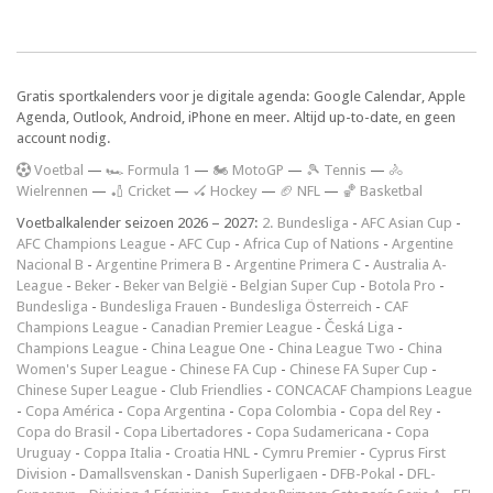
Gratis sportkalenders voor je digitale agenda: Google Calendar, Apple
Agenda, Outlook, Android, iPhone en meer. Altijd up-to-date, en geen
account nodig.
V
oetbal
—
🏎️ Formula 1
—
🏍 MotoGP
—
🎾 Tennis
—
🚴
Wielrennen
—
🏏 Cricket
—
🏑 Hockey
—
🏈 NFL
—
🏀 Basketbal
Voetbalkalender seizoen 2026 – 2027:
2. Bundesliga
-
AFC Asian Cup
-
AFC Champions League
-
AFC Cup
-
Africa Cup of Nations
-
Argentine
Nacional B
-
Argentine Primera B
-
Argentine Primera C
-
Australia A-
League
-
Beker
-
Beker van België
-
Belgian Super Cup
-
Botola Pro
-
Bundesliga
-
Bundesliga Frauen
-
Bundesliga Österreich
-
CAF
Champions League
-
Canadian Premier League
-
Česká Liga
-
Champions League
-
China League One
-
China League Two
-
China
Women's Super League
-
Chinese FA Cup
-
Chinese FA Super Cup
-
Chinese Super League
-
Club Friendlies
-
CONCACAF Champions League
-
Copa América
-
Copa Argentina
-
Copa Colombia
-
Copa del Rey
-
Copa do Brasil
-
Copa Libertadores
-
Copa Sudamericana
-
Copa
Uruguay
-
Coppa Italia
-
Croatia HNL
-
Cymru Premier
-
Cyprus First
Division
-
Damallsvenskan
-
Danish Superligaen
-
DFB-Pokal
-
DFL-