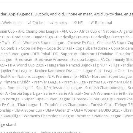
ndar, Apple Agenda, Outlook, Android, iPhone en meer. Altijd up-to-date, en g
 Wielrennen
—
🏏 Cricket
—
🏑 Hockey
—
🏈 NFL
—
🏀 Basketbal
sian Cup
-
AFC Champions League
-
AFC Cup
-
Africa Cup of Nations
-
Argenti
r Cup
-
Botola Pro
-
Bundesliga
-
Bundesliga Frauen
-
Bundesliga Österreich
-
e Two
-
China Women's Super League
-
Chinese FA Cup
-
Chinese FA Super Cu
 Colombia
-
Copa del Rey
-
Copa do Brasil
-
Copa Libertadores
-
Copa Sudam
nish Superligaen
-
DFB-Pokal
-
DFL-Supercup
-
Division 1 Féminine
-
Ecuador P
 League
-
Eredivisie
-
Eredivisie Vrouwen
-
Europa League
-
FA Community Shie
023
-
FIFA World Cup 2026
-
Hungarian Nemzeti Bajnokság NB 1
-
I liga
-
India
-
Jupiler Pro League
-
Keuken Kampioen Divisie
-
League Cup
-
League One
-
Le
Next Pro
-
Nations League
-
NIFL Premiership
-
NISA
-
Northern Super League
 Primera División
-
Premier League
-
Premjer-Liga
-
Primera A
-
Primera Divis
gue
-
Romania Liga I
-
Saudi Professional League
-
Scottish Championship
-
Sc
ión A
-
Serbia SuperLiga
-
Serie A
-
Serie A Brazil
-
Serie A Women
-
Serie B
-
Se
Cup Portugal
-
Süper Kupa
-
Super League 2 Greece
-
Super League Greece
-
S
i FA Cup
-
Thai League 1
-
Trophée des Champions
-
Turkish Cup
-
Türkiye TFF
onship
-
UEFA Super Cup
-
UEFA Under 21
-
UEFA Women's EURO 2025
-
Ukrai
eikkausliiga
-
Women's Champions League
-
Women's Nations League
-
Wome
ige stand