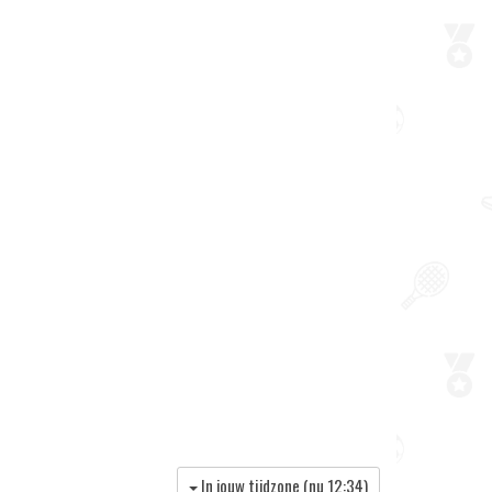
In jouw tijdzone (nu
12:34
)