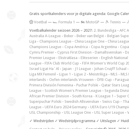
Gratis sportkalenders voor je digitale agenda: Google Cale
V
oetbal
—
🏎️ Formula 1
—
🏍 MotoGP
—
🎾 Tennis
—

Voetbalkalender seizoen 2026 – 2027:
2. Bundesliga
-
AFC A
Australia A-League
-
Beker
-
Beker van België
-
Belgian Supe
Liga
-
Champions League
-
China League One
-
China Leagu
Champions League
-
Copa América
-
Copa Argentina
-
Copa
Cymru Premier
-
Cyprus First Division
-
Damallsvenskan
-
Da
Premier League
-
Ekstraklasa
-
Eliteserien
-
English National
League
-
FIFA Club World Cup
-
FIFA Women's World Cup 2
Israel Ligat Ha`Al
-
Japan - J1 League
-
Johan Cruijff Schaal
Liga MX Femenil
-
Ligue 1
-
Ligue 2
-
Meistriliiga
-
MLS
-
MLS 
interlands
-
Oefen-interlands Vrouwen
-
ÖFB-Cup
-
Paraguay
Primera División Femenina
-
Puchar Polski
-
Qatar Stars Lea
League
-
Scottish Women's Premier League
-
Segunda Divis
African Premier Division
-
South Korea - K League 1
-
Super 
Superpuchar Polski
-
Swedish Allsvenskan
-
Swiss Cup
-
Tha
League
-
UEFA Euro 2024 Germany
-
UEFA Euro U19 Champi
USL Championship
-
USL League One
-
USL Super League
-
V
✓ Wedstrijden ✓ Wedstrijdprogramma ✓ Uitslagen ✓ Huid