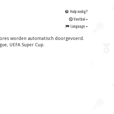
Hulp nodig?
V
oetbal
Language
n scores worden automatisch doorgevoerd.
gue, UEFA Super Cup.