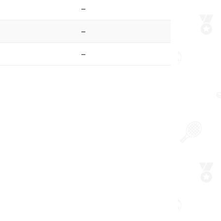
–
–
–