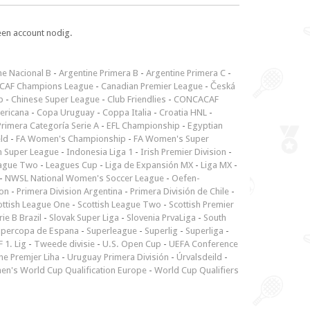
een account nodig.
ne Nacional B
-
Argentine Primera B
-
Argentine Primera C
-
CAF Champions League
-
Canadian Premier League
-
Česká
p
-
Chinese Super League
-
Club Friendlies
-
CONCACAF
ericana
-
Copa Uruguay
-
Coppa Italia
-
Croatia HNL
-
rimera Categoría Serie A
-
EFL Championship
-
Egyptian
ld
-
FA Women's Championship
-
FA Women's Super
n Super League
-
Indonesia Liga 1
-
Irish Premier Division
-
ague Two
-
Leagues Cup
-
Liga de Expansión MX
-
Liga MX
-
-
NWSL National Women's Soccer League
-
Oefen-
ion
-
Primera Division Argentina
-
Primera División de Chile
-
ottish League One
-
Scottish League Two
-
Scottish Premier
rie B Brazil
-
Slovak Super Liga
-
Slovenia PrvaLiga
-
South
upercopa de Espana
-
Superleague
-
Superlig
-
Superliga
-
 1. Lig
-
Tweede divisie
-
U.S. Open Cup
-
UEFA Conference
ne Premjer Liha
-
Uruguay Primera División
-
Úrvalsdeild
-
n's World Cup Qualification Europe
-
World Cup Qualifiers