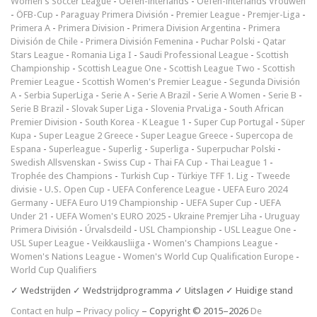
Women's Soccer League
-
Oefen-interlands
-
Oefen-interlands Vrouwen
-
ÖFB-Cup
-
Paraguay Primera División
-
Premier League
-
Premjer-Liga
-
Primera A
-
Primera Division
-
Primera Division Argentina
-
Primera
División de Chile
-
Primera División Femenina
-
Puchar Polski
-
Qatar
Stars League
-
Romania Liga I
-
Saudi Professional League
-
Scottish
Championship
-
Scottish League One
-
Scottish League Two
-
Scottish
Premier League
-
Scottish Women's Premier League
-
Segunda División
A
-
Serbia SuperLiga
-
Serie A
-
Serie A Brazil
-
Serie A Women
-
Serie B
-
Serie B Brazil
-
Slovak Super Liga
-
Slovenia PrvaLiga
-
South African
Premier Division
-
South Korea - K League 1
-
Super Cup Portugal
-
Süper
Kupa
-
Super League 2 Greece
-
Super League Greece
-
Supercopa de
Espana
-
Superleague
-
Superlig
-
Superliga
-
Superpuchar Polski
-
Swedish Allsvenskan
-
Swiss Cup
-
Thai FA Cup
-
Thai League 1
-
Trophée des Champions
-
Turkish Cup
-
Türkiye TFF 1. Lig
-
Tweede
divisie
-
U.S. Open Cup
-
UEFA Conference League
-
UEFA Euro 2024
Germany
-
UEFA Euro U19 Championship
-
UEFA Super Cup
-
UEFA
Under 21
-
UEFA Women's EURO 2025
-
Ukraine Premjer Liha
-
Uruguay
Primera División
-
Úrvalsdeild
-
USL Championship
-
USL League One
-
USL Super League
-
Veikkausliiga
-
Women's Champions League
-
Women's Nations League
-
Women's World Cup Qualification Europe
-
World Cup Qualifiers
✓ Wedstrijden ✓ Wedstrijdprogramma ✓ Uitslagen ✓ Huidige stand
Contact en hulp
–
Privacy policy
– Copyright © 2015–2026
De