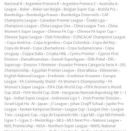
Nacional B
-
Argentine Primera B
-
Argentine Primera C
-
Australia A-
League
-
Beker
-
Beker van België
-
Belgian Super Cup
-
Botola Pro
-
Bundesliga
-
Bundesliga Frauen
-
Bundesliga Österreich
-
CAF
Champions League
-
Canadian Premier League
-
Česká Liga
-
Champions League
-
China League One
-
China League Two
-
China
Women's Super League
-
Chinese FA Cup
-
Chinese FA Super Cup
-
Chinese Super League
-
Club Friendlies
-
CONCACAF Champions League
-
Copa América
-
Copa Argentina
-
Copa Colombia
-
Copa del Rey
-
Copa do Brasil
-
Copa Libertadores
-
Copa Sudamericana
-
Copa
Uruguay
-
Coppa Italia
-
Croatia HNL
-
Cymru Premier
-
Cyprus First
Division
-
Damallsvenskan
-
Danish Superligaen
-
DFB-Pokal
-
DFL-
Supercup
-
Division 1 Féminine
-
Ecuador Primera Categoría Serie A
-
EFL
Championship
-
Egyptian Premier League
-
Ekstraklasa
-
Eliteserien
-
English National League
-
Eredivisie
-
Eredivisie Vrouwen
-
Europa
League
-
FA Community Shield
-
FA Women's Championship
-
FA
Women's Super League
-
FIFA Club World Cup
-
FIFA Women's World
Cup 2023
-
FIFA World Cup 2026
-
Hungarian Nemzeti Bajnokság NB 1
-
I
liga
-
Indian Super League
-
Indonesia Liga 1
-
Irish Premier Division
-
Israel Ligat Ha`Al
-
Japan - J1 League
-
Johan Cruijff Schaal
-
Jupiler Pro
League
-
Keuken Kampioen Divisie
-
League Cup
-
League One
-
League
Two
-
Leagues Cup
-
Liga de Expansión MX
-
Liga MX
-
Liga MX Femenil
-
Ligue 1
-
Ligue 2
-
Meistriliiga
-
MLS
-
MLS Next Pro
-
Nations League
-
NIFL Premiership
-
NISA
-
Northern Super League
-
NWSL National