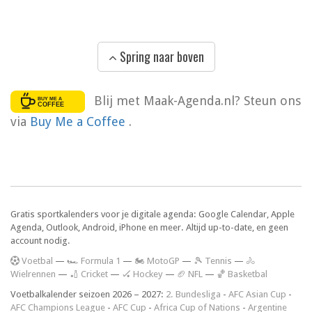
Spring naar boven
Blij met Maak-Agenda.nl? Steun ons
via
Buy Me a Coffee
.
Gratis sportkalenders voor je digitale agenda: Google Calendar, Apple
Agenda, Outlook, Android, iPhone en meer. Altijd up-to-date, en geen
account nodig.
V
oetbal
—
🏎️ Formula 1
—
🏍 MotoGP
—
🎾 Tennis
—
🚴
Wielrennen
—
🏏 Cricket
—
🏑 Hockey
—
🏈 NFL
—
🏀 Basketbal
Voetbalkalender seizoen 2026 – 2027:
2. Bundesliga
-
AFC Asian Cup
-
AFC Champions League
-
AFC Cup
-
Africa Cup of Nations
-
Argentine