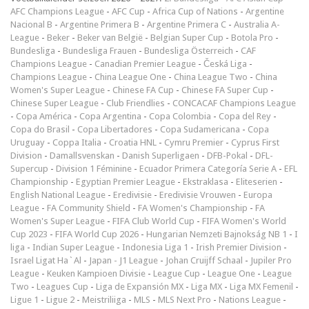
AFC Champions League
-
AFC Cup
-
Africa Cup of Nations
-
Argentine
Nacional B
-
Argentine Primera B
-
Argentine Primera C
-
Australia A-
League
-
Beker
-
Beker van België
-
Belgian Super Cup
-
Botola Pro
-
Bundesliga
-
Bundesliga Frauen
-
Bundesliga Österreich
-
CAF
Champions League
-
Canadian Premier League
-
Česká Liga
-
Champions League
-
China League One
-
China League Two
-
China
Women's Super League
-
Chinese FA Cup
-
Chinese FA Super Cup
-
Chinese Super League
-
Club Friendlies
-
CONCACAF Champions League
-
Copa América
-
Copa Argentina
-
Copa Colombia
-
Copa del Rey
-
Copa do Brasil
-
Copa Libertadores
-
Copa Sudamericana
-
Copa
Uruguay
-
Coppa Italia
-
Croatia HNL
-
Cymru Premier
-
Cyprus First
Division
-
Damallsvenskan
-
Danish Superligaen
-
DFB-Pokal
-
DFL-
Supercup
-
Division 1 Féminine
-
Ecuador Primera Categoría Serie A
-
EFL
Championship
-
Egyptian Premier League
-
Ekstraklasa
-
Eliteserien
-
English National League
-
Eredivisie
-
Eredivisie Vrouwen
-
Europa
League
-
FA Community Shield
-
FA Women's Championship
-
FA
Women's Super League
-
FIFA Club World Cup
-
FIFA Women's World
Cup 2023
-
FIFA World Cup 2026
-
Hungarian Nemzeti Bajnokság NB 1
-
I
liga
-
Indian Super League
-
Indonesia Liga 1
-
Irish Premier Division
-
Israel Ligat Ha`Al
-
Japan - J1 League
-
Johan Cruijff Schaal
-
Jupiler Pro
League
-
Keuken Kampioen Divisie
-
League Cup
-
League One
-
League
Two
-
Leagues Cup
-
Liga de Expansión MX
-
Liga MX
-
Liga MX Femenil
-
Ligue 1
-
Ligue 2
-
Meistriliiga
-
MLS
-
MLS Next Pro
-
Nations League
-