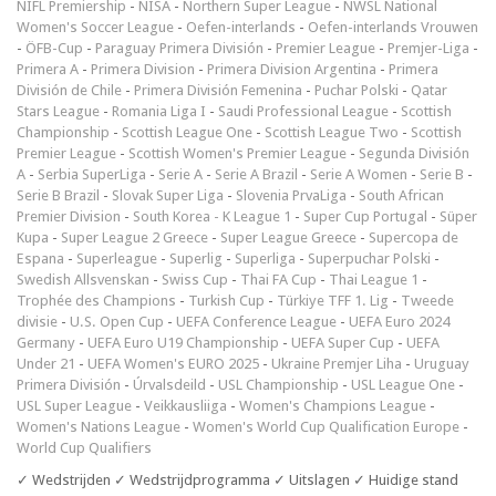
NIFL Premiership
-
NISA
-
Northern Super League
-
NWSL National
Women's Soccer League
-
Oefen-interlands
-
Oefen-interlands Vrouwen
-
ÖFB-Cup
-
Paraguay Primera División
-
Premier League
-
Premjer-Liga
-
Primera A
-
Primera Division
-
Primera Division Argentina
-
Primera
División de Chile
-
Primera División Femenina
-
Puchar Polski
-
Qatar
Stars League
-
Romania Liga I
-
Saudi Professional League
-
Scottish
Championship
-
Scottish League One
-
Scottish League Two
-
Scottish
Premier League
-
Scottish Women's Premier League
-
Segunda División
A
-
Serbia SuperLiga
-
Serie A
-
Serie A Brazil
-
Serie A Women
-
Serie B
-
Serie B Brazil
-
Slovak Super Liga
-
Slovenia PrvaLiga
-
South African
Premier Division
-
South Korea - K League 1
-
Super Cup Portugal
-
Süper
Kupa
-
Super League 2 Greece
-
Super League Greece
-
Supercopa de
Espana
-
Superleague
-
Superlig
-
Superliga
-
Superpuchar Polski
-
Swedish Allsvenskan
-
Swiss Cup
-
Thai FA Cup
-
Thai League 1
-
Trophée des Champions
-
Turkish Cup
-
Türkiye TFF 1. Lig
-
Tweede
divisie
-
U.S. Open Cup
-
UEFA Conference League
-
UEFA Euro 2024
Germany
-
UEFA Euro U19 Championship
-
UEFA Super Cup
-
UEFA
Under 21
-
UEFA Women's EURO 2025
-
Ukraine Premjer Liha
-
Uruguay
Primera División
-
Úrvalsdeild
-
USL Championship
-
USL League One
-
USL Super League
-
Veikkausliiga
-
Women's Champions League
-
Women's Nations League
-
Women's World Cup Qualification Europe
-
World Cup Qualifiers
✓ Wedstrijden ✓ Wedstrijdprogramma ✓ Uitslagen ✓ Huidige stand