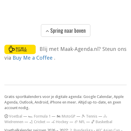
Spring naar boven
Blij met Maak-Agenda.nl? Steun ons
via
Buy Me a Coffee
.
Gratis sportkalenders voor je digitale agenda: Google Calendar, Apple
Agenda, Outlook, Android, iPhone en meer. Altijd up-to-date, en geen
account nodig.
V
oetbal
—
🏎️ Formula 1
—
🏍 MotoGP
—
🎾 Tennis
—
🚴
Wielrennen
—
🏏 Cricket
—
🏑 Hockey
—
🏈 NFL
—
🏀 Basketbal
Voetbalkalender seizoen 2026 – 2027:
2. Bundesliga
-
AFC Asian Cup
-