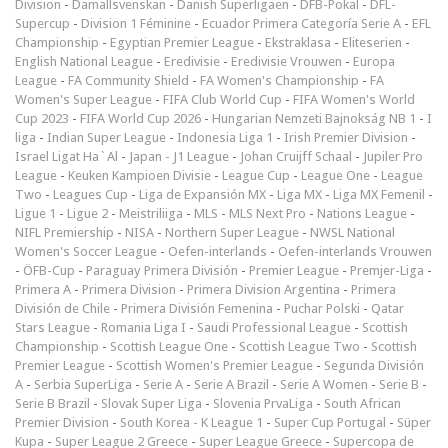
Division
-
Damallsvenskan
-
Danish Superligaen
-
DFB-Pokal
-
DFL-
Supercup
-
Division 1 Féminine
-
Ecuador Primera Categoría Serie A
-
EFL
Championship
-
Egyptian Premier League
-
Ekstraklasa
-
Eliteserien
-
English National League
-
Eredivisie
-
Eredivisie Vrouwen
-
Europa
League
-
FA Community Shield
-
FA Women's Championship
-
FA
Women's Super League
-
FIFA Club World Cup
-
FIFA Women's World
Cup 2023
-
FIFA World Cup 2026
-
Hungarian Nemzeti Bajnokság NB 1
-
I
liga
-
Indian Super League
-
Indonesia Liga 1
-
Irish Premier Division
-
Israel Ligat Ha`Al
-
Japan - J1 League
-
Johan Cruijff Schaal
-
Jupiler Pro
League
-
Keuken Kampioen Divisie
-
League Cup
-
League One
-
League
Two
-
Leagues Cup
-
Liga de Expansión MX
-
Liga MX
-
Liga MX Femenil
-
Ligue 1
-
Ligue 2
-
Meistriliiga
-
MLS
-
MLS Next Pro
-
Nations League
-
NIFL Premiership
-
NISA
-
Northern Super League
-
NWSL National
Women's Soccer League
-
Oefen-interlands
-
Oefen-interlands Vrouwen
-
ÖFB-Cup
-
Paraguay Primera División
-
Premier League
-
Premjer-Liga
-
Primera A
-
Primera Division
-
Primera Division Argentina
-
Primera
División de Chile
-
Primera División Femenina
-
Puchar Polski
-
Qatar
Stars League
-
Romania Liga I
-
Saudi Professional League
-
Scottish
Championship
-
Scottish League One
-
Scottish League Two
-
Scottish
Premier League
-
Scottish Women's Premier League
-
Segunda División
A
-
Serbia SuperLiga
-
Serie A
-
Serie A Brazil
-
Serie A Women
-
Serie B
-
Serie B Brazil
-
Slovak Super Liga
-
Slovenia PrvaLiga
-
South African
Premier Division
-
South Korea - K League 1
-
Super Cup Portugal
-
Süper
Kupa
-
Super League 2 Greece
-
Super League Greece
-
Supercopa de