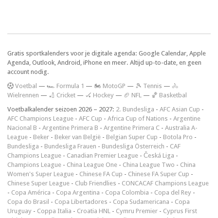
Gratis sportkalenders voor je digitale agenda: Google Calendar, Apple
Agenda, Outlook, Android, iPhone en meer. Altijd up-to-date, en geen
account nodig.
V
oetbal
—
🏎️ Formula 1
—
🏍 MotoGP
—
🎾 Tennis
—
🚴
Wielrennen
—
🏏 Cricket
—
🏑 Hockey
—
🏈 NFL
—
🏀 Basketbal
Voetbalkalender seizoen 2026 – 2027:
2. Bundesliga
-
AFC Asian Cup
-
AFC Champions League
-
AFC Cup
-
Africa Cup of Nations
-
Argentine
Nacional B
-
Argentine Primera B
-
Argentine Primera C
-
Australia A-
League
-
Beker
-
Beker van België
-
Belgian Super Cup
-
Botola Pro
-
Bundesliga
-
Bundesliga Frauen
-
Bundesliga Österreich
-
CAF
Champions League
-
Canadian Premier League
-
Česká Liga
-
Champions League
-
China League One
-
China League Two
-
China
Women's Super League
-
Chinese FA Cup
-
Chinese FA Super Cup
-
Chinese Super League
-
Club Friendlies
-
CONCACAF Champions League
-
Copa América
-
Copa Argentina
-
Copa Colombia
-
Copa del Rey
-
Copa do Brasil
-
Copa Libertadores
-
Copa Sudamericana
-
Copa
Uruguay
-
Coppa Italia
-
Croatia HNL
-
Cymru Premier
-
Cyprus First