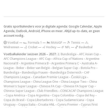
Gratis sportkalenders voor je digitale agenda: Google Calendar, Apple
Agenda, Outlook, Android, iPhone en meer. Altijd up-to-date, en geen
account nodig.
V
oetbal
—
🏎️ Formula 1
—
🏍 MotoGP
—
🎾 Tennis
—
🚴
Wielrennen
—
🏏 Cricket
—
🏑 Hockey
—
🏈 NFL
—
🏀 Basketbal
Voetbalkalender seizoen 2026 – 2027:
2. Bundesliga
-
AFC Asian Cup
-
AFC Champions League
-
AFC Cup
-
Africa Cup of Nations
-
Argentine
Nacional B
-
Argentine Primera B
-
Argentine Primera C
-
Australia A-
League
-
Beker
-
Beker van België
-
Belgian Super Cup
-
Botola Pro
-
Bundesliga
-
Bundesliga Frauen
-
Bundesliga Österreich
-
CAF
Champions League
-
Canadian Premier League
-
Česká Liga
-
Champions League
-
China League One
-
China League Two
-
China
Women's Super League
-
Chinese FA Cup
-
Chinese FA Super Cup
-
Chinese Super League
-
Club Friendlies
-
CONCACAF Champions League
-
Copa América
-
Copa Argentina
-
Copa Colombia
-
Copa del Rey
-
Copa do Brasil
-
Copa Libertadores
-
Copa Sudamericana
-
Copa
Uruguay
-
Coppa Italia
-
Croatia HNL
-
Cymru Premier
-
Cyprus First