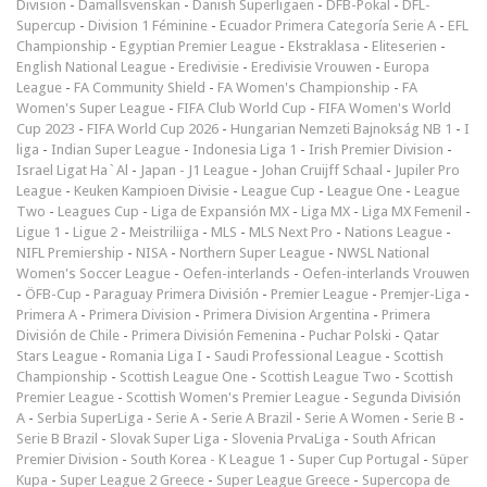
Division
-
Damallsvenskan
-
Danish Superligaen
-
DFB-Pokal
-
DFL-
Supercup
-
Division 1 Féminine
-
Ecuador Primera Categoría Serie A
-
EFL
Championship
-
Egyptian Premier League
-
Ekstraklasa
-
Eliteserien
-
English National League
-
Eredivisie
-
Eredivisie Vrouwen
-
Europa
League
-
FA Community Shield
-
FA Women's Championship
-
FA
Women's Super League
-
FIFA Club World Cup
-
FIFA Women's World
Cup 2023
-
FIFA World Cup 2026
-
Hungarian Nemzeti Bajnokság NB 1
-
I
liga
-
Indian Super League
-
Indonesia Liga 1
-
Irish Premier Division
-
Israel Ligat Ha`Al
-
Japan - J1 League
-
Johan Cruijff Schaal
-
Jupiler Pro
League
-
Keuken Kampioen Divisie
-
League Cup
-
League One
-
League
Two
-
Leagues Cup
-
Liga de Expansión MX
-
Liga MX
-
Liga MX Femenil
-
Ligue 1
-
Ligue 2
-
Meistriliiga
-
MLS
-
MLS Next Pro
-
Nations League
-
NIFL Premiership
-
NISA
-
Northern Super League
-
NWSL National
Women's Soccer League
-
Oefen-interlands
-
Oefen-interlands Vrouwen
-
ÖFB-Cup
-
Paraguay Primera División
-
Premier League
-
Premjer-Liga
-
Primera A
-
Primera Division
-
Primera Division Argentina
-
Primera
División de Chile
-
Primera División Femenina
-
Puchar Polski
-
Qatar
Stars League
-
Romania Liga I
-
Saudi Professional League
-
Scottish
Championship
-
Scottish League One
-
Scottish League Two
-
Scottish
Premier League
-
Scottish Women's Premier League
-
Segunda División
A
-
Serbia SuperLiga
-
Serie A
-
Serie A Brazil
-
Serie A Women
-
Serie B
-
Serie B Brazil
-
Slovak Super Liga
-
Slovenia PrvaLiga
-
South African
Premier Division
-
South Korea - K League 1
-
Super Cup Portugal
-
Süper
Kupa
-
Super League 2 Greece
-
Super League Greece
-
Supercopa de