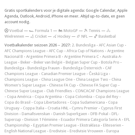
Gratis sportkalenders voor je digitale agenda: Google Calendar, Apple
Agenda, Outlook, Android, iPhone en meer. Altijd up-to-date, en geen
account nodig.
V
oetbal
—
🏎️ Formula 1
—
🏍 MotoGP
—
🎾 Tennis
—
🚴
Wielrennen
—
🏏 Cricket
—
🏑 Hockey
—
🏈 NFL
—
🏀 Basketbal
Voetbalkalender seizoen 2026 – 2027:
2. Bundesliga
-
AFC Asian Cup
-
AFC Champions League
-
AFC Cup
-
Africa Cup of Nations
-
Argentine
Nacional B
-
Argentine Primera B
-
Argentine Primera C
-
Australia A-
League
-
Beker
-
Beker van België
-
Belgian Super Cup
-
Botola Pro
-
Bundesliga
-
Bundesliga Frauen
-
Bundesliga Österreich
-
CAF
Champions League
-
Canadian Premier League
-
Česká Liga
-
Champions League
-
China League One
-
China League Two
-
China
Women's Super League
-
Chinese FA Cup
-
Chinese FA Super Cup
-
Chinese Super League
-
Club Friendlies
-
CONCACAF Champions League
-
Copa América
-
Copa Argentina
-
Copa Colombia
-
Copa del Rey
-
Copa do Brasil
-
Copa Libertadores
-
Copa Sudamericana
-
Copa
Uruguay
-
Coppa Italia
-
Croatia HNL
-
Cymru Premier
-
Cyprus First
Division
-
Damallsvenskan
-
Danish Superligaen
-
DFB-Pokal
-
DFL-
Supercup
-
Division 1 Féminine
-
Ecuador Primera Categoría Serie A
-
EFL
Championship
-
Egyptian Premier League
-
Ekstraklasa
-
Eliteserien
-
English National League
-
Eredivisie
-
Eredivisie Vrouwen
-
Europa