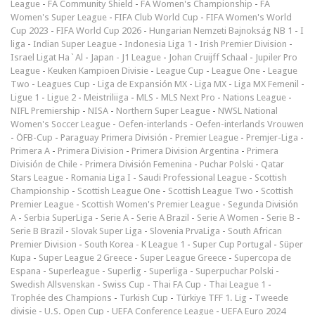
League
-
FA Community Shield
-
FA Women's Championship
-
FA
Women's Super League
-
FIFA Club World Cup
-
FIFA Women's World
Cup 2023
-
FIFA World Cup 2026
-
Hungarian Nemzeti Bajnokság NB 1
-
I
liga
-
Indian Super League
-
Indonesia Liga 1
-
Irish Premier Division
-
Israel Ligat Ha`Al
-
Japan - J1 League
-
Johan Cruijff Schaal
-
Jupiler Pro
League
-
Keuken Kampioen Divisie
-
League Cup
-
League One
-
League
Two
-
Leagues Cup
-
Liga de Expansión MX
-
Liga MX
-
Liga MX Femenil
-
Ligue 1
-
Ligue 2
-
Meistriliiga
-
MLS
-
MLS Next Pro
-
Nations League
-
NIFL Premiership
-
NISA
-
Northern Super League
-
NWSL National
Women's Soccer League
-
Oefen-interlands
-
Oefen-interlands Vrouwen
-
ÖFB-Cup
-
Paraguay Primera División
-
Premier League
-
Premjer-Liga
-
Primera A
-
Primera Division
-
Primera Division Argentina
-
Primera
División de Chile
-
Primera División Femenina
-
Puchar Polski
-
Qatar
Stars League
-
Romania Liga I
-
Saudi Professional League
-
Scottish
Championship
-
Scottish League One
-
Scottish League Two
-
Scottish
Premier League
-
Scottish Women's Premier League
-
Segunda División
A
-
Serbia SuperLiga
-
Serie A
-
Serie A Brazil
-
Serie A Women
-
Serie B
-
Serie B Brazil
-
Slovak Super Liga
-
Slovenia PrvaLiga
-
South African
Premier Division
-
South Korea - K League 1
-
Super Cup Portugal
-
Süper
Kupa
-
Super League 2 Greece
-
Super League Greece
-
Supercopa de
Espana
-
Superleague
-
Superlig
-
Superliga
-
Superpuchar Polski
-
Swedish Allsvenskan
-
Swiss Cup
-
Thai FA Cup
-
Thai League 1
-
Trophée des Champions
-
Turkish Cup
-
Türkiye TFF 1. Lig
-
Tweede
divisie
-
U.S. Open Cup
-
UEFA Conference League
-
UEFA Euro 2024