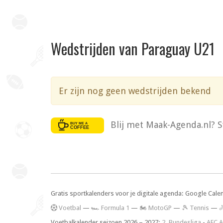
Wedstrijden van Paraguay U21
Er zijn nog geen wedstrijden bekend
Blij met Maak-Agenda.nl? S
Gratis sportkalenders voor je digitale agenda: Google Cale
V
oetbal
—
🏎️ Formula 1
—
🏍 MotoGP
—
🎾 Tennis
—

Voetbalkalender seizoen 2026 – 2027:
2. Bundesliga
-
AFC A