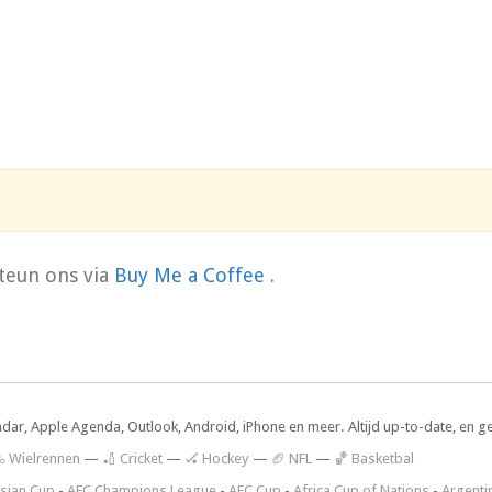
teun ons via
Buy Me a Coffee
.
ndar, Apple Agenda, Outlook, Android, iPhone en meer. Altijd up-to-date, en g
 Wielrennen
—
🏏 Cricket
—
🏑 Hockey
—
🏈 NFL
—
🏀 Basketbal
sian Cup
-
AFC Champions League
-
AFC Cup
-
Africa Cup of Nations
-
Argenti