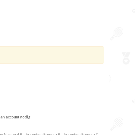
een account nodig.
ne Nacional B
-
Argentine Primera B
-
Argentine Primera C
-