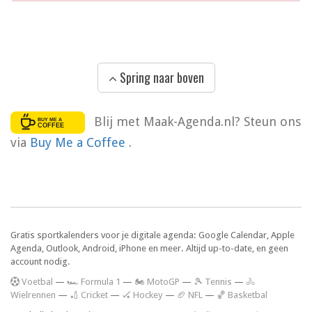
Spring naar boven
Blij met Maak-Agenda.nl? Steun ons
via
Buy Me a Coffee
.
Gratis sportkalenders voor je digitale agenda: Google Calendar, Apple
Agenda, Outlook, Android, iPhone en meer. Altijd up-to-date, en geen
account nodig.
V
oetbal
—
🏎️ Formula 1
—
🏍 MotoGP
—
🎾 Tennis
—
🚴
Wielrennen
—
🏏 Cricket
—
🏑 Hockey
—
🏈 NFL
—
🏀 Basketbal