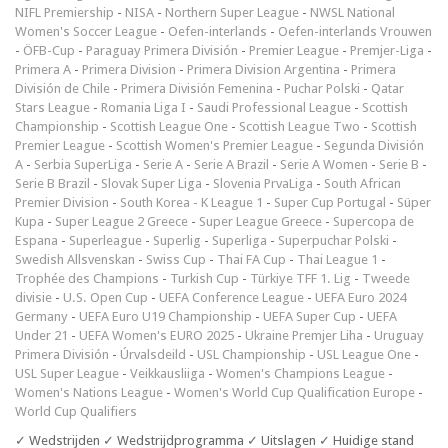
NIFL Premiership
-
NISA
-
Northern Super League
-
NWSL National
Women's Soccer League
-
Oefen-interlands
-
Oefen-interlands Vrouwen
-
ÖFB-Cup
-
Paraguay Primera División
-
Premier League
-
Premjer-Liga
-
Primera A
-
Primera Division
-
Primera Division Argentina
-
Primera
División de Chile
-
Primera División Femenina
-
Puchar Polski
-
Qatar
Stars League
-
Romania Liga I
-
Saudi Professional League
-
Scottish
Championship
-
Scottish League One
-
Scottish League Two
-
Scottish
Premier League
-
Scottish Women's Premier League
-
Segunda División
A
-
Serbia SuperLiga
-
Serie A
-
Serie A Brazil
-
Serie A Women
-
Serie B
-
Serie B Brazil
-
Slovak Super Liga
-
Slovenia PrvaLiga
-
South African
Premier Division
-
South Korea - K League 1
-
Super Cup Portugal
-
Süper
Kupa
-
Super League 2 Greece
-
Super League Greece
-
Supercopa de
Espana
-
Superleague
-
Superlig
-
Superliga
-
Superpuchar Polski
-
Swedish Allsvenskan
-
Swiss Cup
-
Thai FA Cup
-
Thai League 1
-
Trophée des Champions
-
Turkish Cup
-
Türkiye TFF 1. Lig
-
Tweede
divisie
-
U.S. Open Cup
-
UEFA Conference League
-
UEFA Euro 2024
Germany
-
UEFA Euro U19 Championship
-
UEFA Super Cup
-
UEFA
Under 21
-
UEFA Women's EURO 2025
-
Ukraine Premjer Liha
-
Uruguay
Primera División
-
Úrvalsdeild
-
USL Championship
-
USL League One
-
USL Super League
-
Veikkausliiga
-
Women's Champions League
-
Women's Nations League
-
Women's World Cup Qualification Europe
-
World Cup Qualifiers
✓ Wedstrijden ✓ Wedstrijdprogramma ✓ Uitslagen ✓ Huidige stand