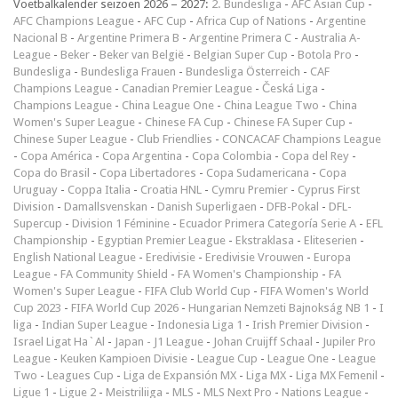
Voetbalkalender seizoen 2026 – 2027:
2. Bundesliga
-
AFC Asian Cup
-
AFC Champions League
-
AFC Cup
-
Africa Cup of Nations
-
Argentine
Nacional B
-
Argentine Primera B
-
Argentine Primera C
-
Australia A-
League
-
Beker
-
Beker van België
-
Belgian Super Cup
-
Botola Pro
-
Bundesliga
-
Bundesliga Frauen
-
Bundesliga Österreich
-
CAF
Champions League
-
Canadian Premier League
-
Česká Liga
-
Champions League
-
China League One
-
China League Two
-
China
Women's Super League
-
Chinese FA Cup
-
Chinese FA Super Cup
-
Chinese Super League
-
Club Friendlies
-
CONCACAF Champions League
-
Copa América
-
Copa Argentina
-
Copa Colombia
-
Copa del Rey
-
Copa do Brasil
-
Copa Libertadores
-
Copa Sudamericana
-
Copa
Uruguay
-
Coppa Italia
-
Croatia HNL
-
Cymru Premier
-
Cyprus First
Division
-
Damallsvenskan
-
Danish Superligaen
-
DFB-Pokal
-
DFL-
Supercup
-
Division 1 Féminine
-
Ecuador Primera Categoría Serie A
-
EFL
Championship
-
Egyptian Premier League
-
Ekstraklasa
-
Eliteserien
-
English National League
-
Eredivisie
-
Eredivisie Vrouwen
-
Europa
League
-
FA Community Shield
-
FA Women's Championship
-
FA
Women's Super League
-
FIFA Club World Cup
-
FIFA Women's World
Cup 2023
-
FIFA World Cup 2026
-
Hungarian Nemzeti Bajnokság NB 1
-
I
liga
-
Indian Super League
-
Indonesia Liga 1
-
Irish Premier Division
-
Israel Ligat Ha`Al
-
Japan - J1 League
-
Johan Cruijff Schaal
-
Jupiler Pro
League
-
Keuken Kampioen Divisie
-
League Cup
-
League One
-
League
Two
-
Leagues Cup
-
Liga de Expansión MX
-
Liga MX
-
Liga MX Femenil
-
Ligue 1
-
Ligue 2
-
Meistriliiga
-
MLS
-
MLS Next Pro
-
Nations League
-