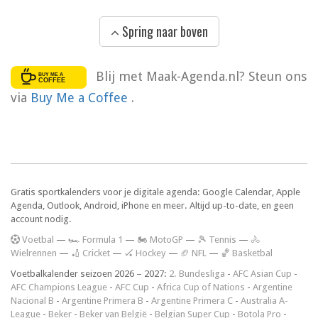
Spring naar boven
Blij met Maak-Agenda.nl? Steun ons
via
Buy Me a Coffee
.
Gratis sportkalenders voor je digitale agenda: Google Calendar, Apple
Agenda, Outlook, Android, iPhone en meer. Altijd up-to-date, en geen
account nodig.
V
oetbal
—
🏎️ Formula 1
—
🏍 MotoGP
—
🎾 Tennis
—
🚴
Wielrennen
—
🏏 Cricket
—
🏑 Hockey
—
🏈 NFL
—
🏀 Basketbal
Voetbalkalender seizoen 2026 – 2027:
2. Bundesliga
-
AFC Asian Cup
-
AFC Champions League
-
AFC Cup
-
Africa Cup of Nations
-
Argentine
Nacional B
-
Argentine Primera B
-
Argentine Primera C
-
Australia A-
League
-
Beker
-
Beker van België
-
Belgian Super Cup
-
Botola Pro
-