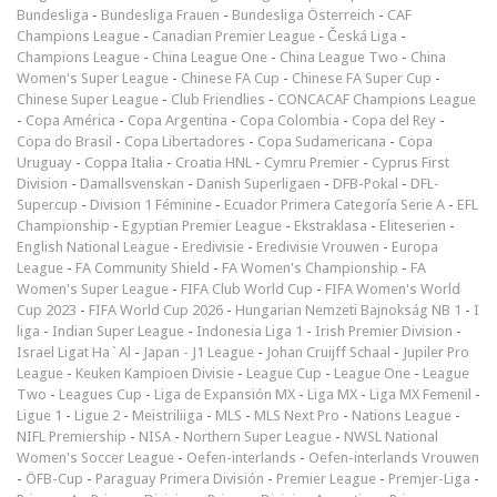
Bundesliga
-
Bundesliga Frauen
-
Bundesliga Österreich
-
CAF
Champions League
-
Canadian Premier League
-
Česká Liga
-
Champions League
-
China League One
-
China League Two
-
China
Women's Super League
-
Chinese FA Cup
-
Chinese FA Super Cup
-
Chinese Super League
-
Club Friendlies
-
CONCACAF Champions League
-
Copa América
-
Copa Argentina
-
Copa Colombia
-
Copa del Rey
-
Copa do Brasil
-
Copa Libertadores
-
Copa Sudamericana
-
Copa
Uruguay
-
Coppa Italia
-
Croatia HNL
-
Cymru Premier
-
Cyprus First
Division
-
Damallsvenskan
-
Danish Superligaen
-
DFB-Pokal
-
DFL-
Supercup
-
Division 1 Féminine
-
Ecuador Primera Categoría Serie A
-
EFL
Championship
-
Egyptian Premier League
-
Ekstraklasa
-
Eliteserien
-
English National League
-
Eredivisie
-
Eredivisie Vrouwen
-
Europa
League
-
FA Community Shield
-
FA Women's Championship
-
FA
Women's Super League
-
FIFA Club World Cup
-
FIFA Women's World
Cup 2023
-
FIFA World Cup 2026
-
Hungarian Nemzeti Bajnokság NB 1
-
I
liga
-
Indian Super League
-
Indonesia Liga 1
-
Irish Premier Division
-
Israel Ligat Ha`Al
-
Japan - J1 League
-
Johan Cruijff Schaal
-
Jupiler Pro
League
-
Keuken Kampioen Divisie
-
League Cup
-
League One
-
League
Two
-
Leagues Cup
-
Liga de Expansión MX
-
Liga MX
-
Liga MX Femenil
-
Ligue 1
-
Ligue 2
-
Meistriliiga
-
MLS
-
MLS Next Pro
-
Nations League
-
NIFL Premiership
-
NISA
-
Northern Super League
-
NWSL National
Women's Soccer League
-
Oefen-interlands
-
Oefen-interlands Vrouwen
-
ÖFB-Cup
-
Paraguay Primera División
-
Premier League
-
Premjer-Liga
-