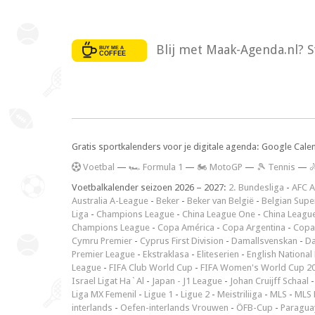
Blij met Maak-Agenda.nl? S
Gratis sportkalenders voor je digitale agenda: Google Cale
V
oetbal
—
🏎️ Formula 1
—
🏍 MotoGP
—
🎾 Tennis
—

Voetbalkalender seizoen 2026 – 2027:
2. Bundesliga
-
AFC A
Australia A-League
-
Beker
-
Beker van België
-
Belgian Supe
Liga
-
Champions League
-
China League One
-
China Leagu
Champions League
-
Copa América
-
Copa Argentina
-
Copa
Cymru Premier
-
Cyprus First Division
-
Damallsvenskan
-
Da
Premier League
-
Ekstraklasa
-
Eliteserien
-
English National
League
-
FIFA Club World Cup
-
FIFA Women's World Cup 2
Israel Ligat Ha`Al
-
Japan - J1 League
-
Johan Cruijff Schaal
Liga MX Femenil
-
Ligue 1
-
Ligue 2
-
Meistriliiga
-
MLS
-
MLS 
interlands
-
Oefen-interlands Vrouwen
-
ÖFB-Cup
-
Paraguay