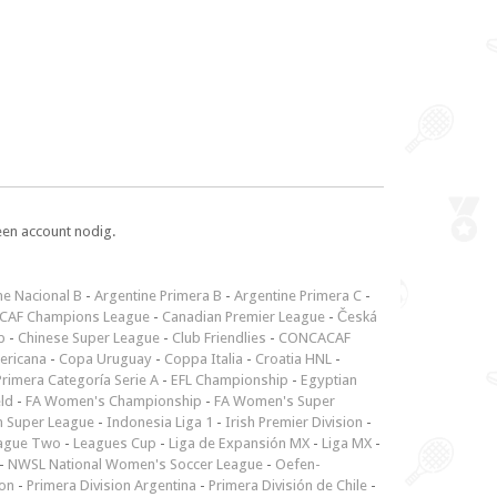
een account nodig.
ne Nacional B
-
Argentine Primera B
-
Argentine Primera C
-
CAF Champions League
-
Canadian Premier League
-
Česká
p
-
Chinese Super League
-
Club Friendlies
-
CONCACAF
ericana
-
Copa Uruguay
-
Coppa Italia
-
Croatia HNL
-
rimera Categoría Serie A
-
EFL Championship
-
Egyptian
ld
-
FA Women's Championship
-
FA Women's Super
n Super League
-
Indonesia Liga 1
-
Irish Premier Division
-
ague Two
-
Leagues Cup
-
Liga de Expansión MX
-
Liga MX
-
-
NWSL National Women's Soccer League
-
Oefen-
ion
-
Primera Division Argentina
-
Primera División de Chile
-