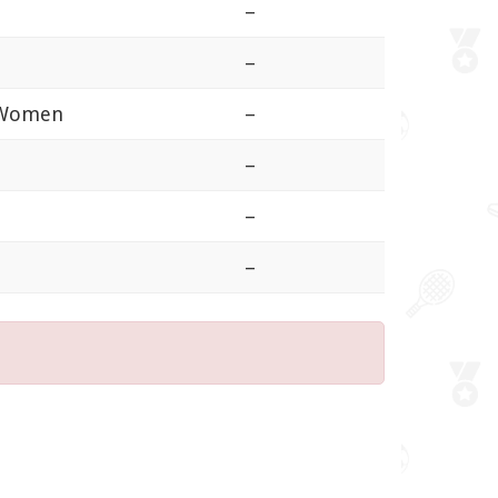
–
–
 Women
–
–
–
–