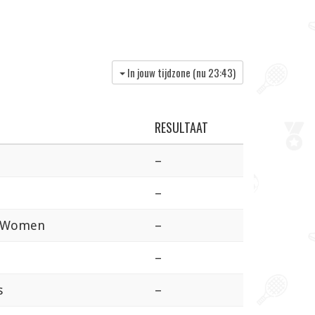
In jouw tijdzone (nu
23:43
)
RESULTAAT
–
–
e Women
–
–
s
–