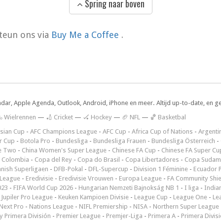
Spring naar boven
teun ons via
Buy Me a Coffee
.
ndar, Apple Agenda, Outlook, Android, iPhone en meer. Altijd up-to-date, en g
 Wielrennen
—
🏏 Cricket
—
🏑 Hockey
—
🏈 NFL
—
🏀 Basketbal
sian Cup
-
AFC Champions League
-
AFC Cup
-
Africa Cup of Nations
-
Argenti
r Cup
-
Botola Pro
-
Bundesliga
-
Bundesliga Frauen
-
Bundesliga Österreich
-
e Two
-
China Women's Super League
-
Chinese FA Cup
-
Chinese FA Super Cu
 Colombia
-
Copa del Rey
-
Copa do Brasil
-
Copa Libertadores
-
Copa Sudam
nish Superligaen
-
DFB-Pokal
-
DFL-Supercup
-
Division 1 Féminine
-
Ecuador P
 League
-
Eredivisie
-
Eredivisie Vrouwen
-
Europa League
-
FA Community Shie
023
-
FIFA World Cup 2026
-
Hungarian Nemzeti Bajnokság NB 1
-
I liga
-
India
-
Jupiler Pro League
-
Keuken Kampioen Divisie
-
League Cup
-
League One
-
Le
Next Pro
-
Nations League
-
NIFL Premiership
-
NISA
-
Northern Super League
 Primera División
-
Premier League
-
Premjer-Liga
-
Primera A
-
Primera Divis