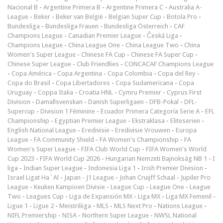
Nacional B
-
Argentine Primera B
-
Argentine Primera C
-
Australia A-
League
-
Beker
-
Beker van België
-
Belgian Super Cup
-
Botola Pro
-
Bundesliga
-
Bundesliga Frauen
-
Bundesliga Österreich
-
CAF
Champions League
-
Canadian Premier League
-
Česká Liga
-
Champions League
-
China League One
-
China League Two
-
China
Women's Super League
-
Chinese FA Cup
-
Chinese FA Super Cup
-
Chinese Super League
-
Club Friendlies
-
CONCACAF Champions League
-
Copa América
-
Copa Argentina
-
Copa Colombia
-
Copa del Rey
-
Copa do Brasil
-
Copa Libertadores
-
Copa Sudamericana
-
Copa
Uruguay
-
Coppa Italia
-
Croatia HNL
-
Cymru Premier
-
Cyprus First
Division
-
Damallsvenskan
-
Danish Superligaen
-
DFB-Pokal
-
DFL-
Supercup
-
Division 1 Féminine
-
Ecuador Primera Categoría Serie A
-
EFL
Championship
-
Egyptian Premier League
-
Ekstraklasa
-
Eliteserien
-
English National League
-
Eredivisie
-
Eredivisie Vrouwen
-
Europa
League
-
FA Community Shield
-
FA Women's Championship
-
FA
Women's Super League
-
FIFA Club World Cup
-
FIFA Women's World
Cup 2023
-
FIFA World Cup 2026
-
Hungarian Nemzeti Bajnokság NB 1
-
I
liga
-
Indian Super League
-
Indonesia Liga 1
-
Irish Premier Division
-
Israel Ligat Ha`Al
-
Japan - J1 League
-
Johan Cruijff Schaal
-
Jupiler Pro
League
-
Keuken Kampioen Divisie
-
League Cup
-
League One
-
League
Two
-
Leagues Cup
-
Liga de Expansión MX
-
Liga MX
-
Liga MX Femenil
-
Ligue 1
-
Ligue 2
-
Meistriliiga
-
MLS
-
MLS Next Pro
-
Nations League
-
NIFL Premiership
-
NISA
-
Northern Super League
-
NWSL National