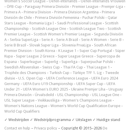
Women's Soccer League
-
Oefen-interlands
-
Oefen-interlands Vrouwen
-
ÖFB-Cup
-
Paraguay Primera División
-
Premier League
-
Premjer-Liga
-
Primera A
-
Primera Division
-
Primera Division Argentina
-
Primera
División de Chile
-
Primera División Femenina
-
Puchar Polski
-
Qatar
Stars League
-
Romania Liga I
-
Saudi Professional League
-
Scottish
Championship
-
Scottish League One
-
Scottish League Two
-
Scottish
Premier League
-
Scottish Women's Premier League
-
Segunda División
A
-
Serbia SuperLiga
-
Serie A
-
Serie A Brazil
-
Serie A Women
-
Serie B
-
Serie B Brazil
-
Slovak Super Liga
-
Slovenia PrvaLiga
-
South African
Premier Division
-
South Korea - K League 1
-
Super Cup Portugal
-
Süper
Kupa
-
Super League 2 Greece
-
Super League Greece
-
Supercopa de
Espana
-
Superleague
-
Superlig
-
Superliga
-
Superpuchar Polski
-
Swedish Allsvenskan
-
Swiss Cup
-
Thai FA Cup
-
Thai League 1
-
Trophée des Champions
-
Turkish Cup
-
Türkiye TFF 1. Lig
-
Tweede
divisie
-
U.S. Open Cup
-
UEFA Conference League
-
UEFA Euro 2024
Germany
-
UEFA Euro U19 Championship
-
UEFA Super Cup
-
UEFA
Under 21
-
UEFA Women's EURO 2025
-
Ukraine Premjer Liha
-
Uruguay
Primera División
-
Úrvalsdeild
-
USL Championship
-
USL League One
-
USL Super League
-
Veikkausliiga
-
Women's Champions League
-
Women's Nations League
-
Women's World Cup Qualification Europe
-
World Cup Qualifiers
✓ Wedstrijden ✓ Wedstrijdprogramma ✓ Uitslagen ✓ Huidige stand
Contact en hulp
–
Privacy policy
– Copyright © 2015–2026
De