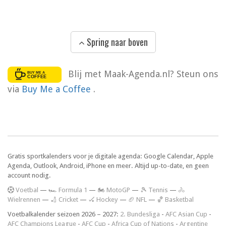
Spring naar boven
Blij met Maak-Agenda.nl? Steun ons
via
Buy Me a Coffee
.
Gratis sportkalenders voor je digitale agenda: Google Calendar, Apple
Agenda, Outlook, Android, iPhone en meer. Altijd up-to-date, en geen
account nodig.
V
oetbal
—
🏎️ Formula 1
—
🏍 MotoGP
—
🎾 Tennis
—
🚴
Wielrennen
—
🏏 Cricket
—
🏑 Hockey
—
🏈 NFL
—
🏀 Basketbal
Voetbalkalender seizoen 2026 – 2027:
2. Bundesliga
-
AFC Asian Cup
-
AFC Champions League
-
AFC Cup
-
Africa Cup of Nations
-
Argentine