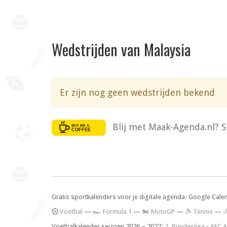
Wedstrijden van Malaysia
Er zijn nog geen wedstrijden bekend
Blij met Maak-Agenda.nl? S
Gratis sportkalenders voor je digitale agenda: Google Cale
V
oetbal
—
🏎️ Formula 1
—
🏍 MotoGP
—
🎾 Tennis
—

Voetbalkalender seizoen 2026 – 2027:
2. Bundesliga
-
AFC A