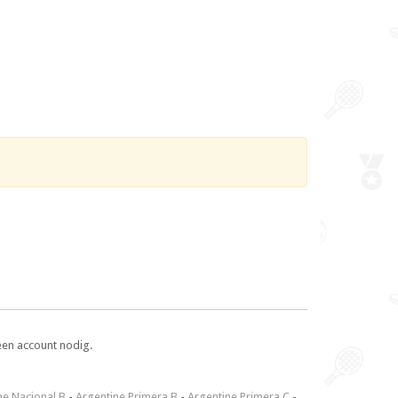
een account nodig.
ne Nacional B
-
Argentine Primera B
-
Argentine Primera C
-