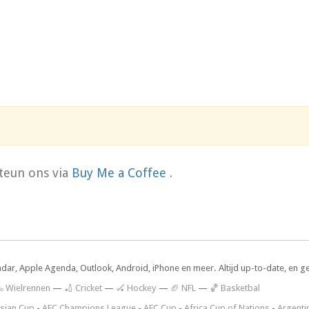
teun ons via
Buy Me a Coffee
.
ndar, Apple Agenda, Outlook, Android, iPhone en meer. Altijd up-to-date, en g
 Wielrennen
—
🏏 Cricket
—
🏑 Hockey
—
🏈 NFL
—
🏀 Basketbal
sian Cup
-
AFC Champions League
-
AFC Cup
-
Africa Cup of Nations
-
Argenti