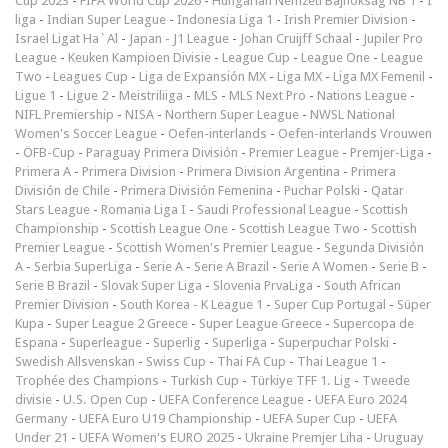
Cup 2023
-
FIFA World Cup 2026
-
Hungarian Nemzeti Bajnokság NB 1
-
I
liga
-
Indian Super League
-
Indonesia Liga 1
-
Irish Premier Division
-
Israel Ligat Ha`Al
-
Japan - J1 League
-
Johan Cruijff Schaal
-
Jupiler Pro
League
-
Keuken Kampioen Divisie
-
League Cup
-
League One
-
League
Two
-
Leagues Cup
-
Liga de Expansión MX
-
Liga MX
-
Liga MX Femenil
-
Ligue 1
-
Ligue 2
-
Meistriliiga
-
MLS
-
MLS Next Pro
-
Nations League
-
NIFL Premiership
-
NISA
-
Northern Super League
-
NWSL National
Women's Soccer League
-
Oefen-interlands
-
Oefen-interlands Vrouwen
-
ÖFB-Cup
-
Paraguay Primera División
-
Premier League
-
Premjer-Liga
-
Primera A
-
Primera Division
-
Primera Division Argentina
-
Primera
División de Chile
-
Primera División Femenina
-
Puchar Polski
-
Qatar
Stars League
-
Romania Liga I
-
Saudi Professional League
-
Scottish
Championship
-
Scottish League One
-
Scottish League Two
-
Scottish
Premier League
-
Scottish Women's Premier League
-
Segunda División
A
-
Serbia SuperLiga
-
Serie A
-
Serie A Brazil
-
Serie A Women
-
Serie B
-
Serie B Brazil
-
Slovak Super Liga
-
Slovenia PrvaLiga
-
South African
Premier Division
-
South Korea - K League 1
-
Super Cup Portugal
-
Süper
Kupa
-
Super League 2 Greece
-
Super League Greece
-
Supercopa de
Espana
-
Superleague
-
Superlig
-
Superliga
-
Superpuchar Polski
-
Swedish Allsvenskan
-
Swiss Cup
-
Thai FA Cup
-
Thai League 1
-
Trophée des Champions
-
Turkish Cup
-
Türkiye TFF 1. Lig
-
Tweede
divisie
-
U.S. Open Cup
-
UEFA Conference League
-
UEFA Euro 2024
Germany
-
UEFA Euro U19 Championship
-
UEFA Super Cup
-
UEFA
Under 21
-
UEFA Women's EURO 2025
-
Ukraine Premjer Liha
-
Uruguay