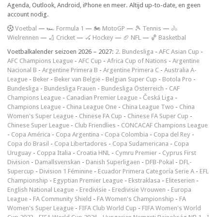
Agenda, Outlook, Android, iPhone en meer. Altijd up-to-date, en geen
account nodig.
V
oetbal
—
🏎️ Formula 1
—
🏍 MotoGP
—
🎾 Tennis
—
🚴
Wielrennen
—
🏏 Cricket
—
🏑 Hockey
—
🏈 NFL
—
🏀 Basketbal
Voetbalkalender seizoen 2026 – 2027:
2. Bundesliga
-
AFC Asian Cup
-
AFC Champions League
-
AFC Cup
-
Africa Cup of Nations
-
Argentine
Nacional B
-
Argentine Primera B
-
Argentine Primera C
-
Australia A-
League
-
Beker
-
Beker van België
-
Belgian Super Cup
-
Botola Pro
-
Bundesliga
-
Bundesliga Frauen
-
Bundesliga Österreich
-
CAF
Champions League
-
Canadian Premier League
-
Česká Liga
-
Champions League
-
China League One
-
China League Two
-
China
Women's Super League
-
Chinese FA Cup
-
Chinese FA Super Cup
-
Chinese Super League
-
Club Friendlies
-
CONCACAF Champions League
-
Copa América
-
Copa Argentina
-
Copa Colombia
-
Copa del Rey
-
Copa do Brasil
-
Copa Libertadores
-
Copa Sudamericana
-
Copa
Uruguay
-
Coppa Italia
-
Croatia HNL
-
Cymru Premier
-
Cyprus First
Division
-
Damallsvenskan
-
Danish Superligaen
-
DFB-Pokal
-
DFL-
Supercup
-
Division 1 Féminine
-
Ecuador Primera Categoría Serie A
-
EFL
Championship
-
Egyptian Premier League
-
Ekstraklasa
-
Eliteserien
-
English National League
-
Eredivisie
-
Eredivisie Vrouwen
-
Europa
League
-
FA Community Shield
-
FA Women's Championship
-
FA
Women's Super League
-
FIFA Club World Cup
-
FIFA Women's World