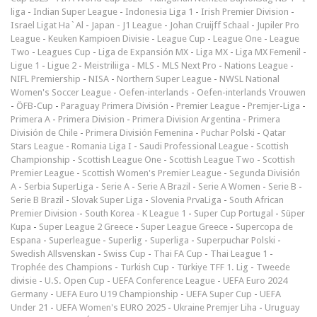
liga
-
Indian Super League
-
Indonesia Liga 1
-
Irish Premier Division
-
Israel Ligat Ha`Al
-
Japan - J1 League
-
Johan Cruijff Schaal
-
Jupiler Pro
League
-
Keuken Kampioen Divisie
-
League Cup
-
League One
-
League
Two
-
Leagues Cup
-
Liga de Expansión MX
-
Liga MX
-
Liga MX Femenil
-
Ligue 1
-
Ligue 2
-
Meistriliiga
-
MLS
-
MLS Next Pro
-
Nations League
-
NIFL Premiership
-
NISA
-
Northern Super League
-
NWSL National
Women's Soccer League
-
Oefen-interlands
-
Oefen-interlands Vrouwen
-
ÖFB-Cup
-
Paraguay Primera División
-
Premier League
-
Premjer-Liga
-
Primera A
-
Primera Division
-
Primera Division Argentina
-
Primera
División de Chile
-
Primera División Femenina
-
Puchar Polski
-
Qatar
Stars League
-
Romania Liga I
-
Saudi Professional League
-
Scottish
Championship
-
Scottish League One
-
Scottish League Two
-
Scottish
Premier League
-
Scottish Women's Premier League
-
Segunda División
A
-
Serbia SuperLiga
-
Serie A
-
Serie A Brazil
-
Serie A Women
-
Serie B
-
Serie B Brazil
-
Slovak Super Liga
-
Slovenia PrvaLiga
-
South African
Premier Division
-
South Korea - K League 1
-
Super Cup Portugal
-
Süper
Kupa
-
Super League 2 Greece
-
Super League Greece
-
Supercopa de
Espana
-
Superleague
-
Superlig
-
Superliga
-
Superpuchar Polski
-
Swedish Allsvenskan
-
Swiss Cup
-
Thai FA Cup
-
Thai League 1
-
Trophée des Champions
-
Turkish Cup
-
Türkiye TFF 1. Lig
-
Tweede
divisie
-
U.S. Open Cup
-
UEFA Conference League
-
UEFA Euro 2024
Germany
-
UEFA Euro U19 Championship
-
UEFA Super Cup
-
UEFA
Under 21
-
UEFA Women's EURO 2025
-
Ukraine Premjer Liha
-
Uruguay