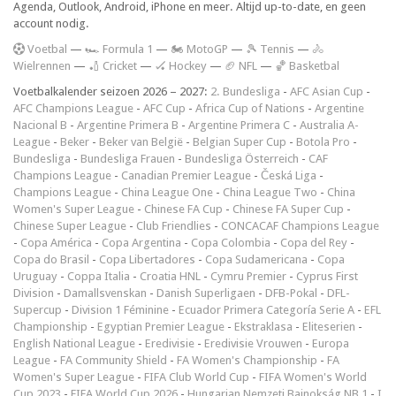
Agenda, Outlook, Android, iPhone en meer. Altijd up-to-date, en geen
account nodig.
V
oetbal
—
🏎️ Formula 1
—
🏍 MotoGP
—
🎾 Tennis
—
🚴
Wielrennen
—
🏏 Cricket
—
🏑 Hockey
—
🏈 NFL
—
🏀 Basketbal
Voetbalkalender seizoen 2026 – 2027:
2. Bundesliga
-
AFC Asian Cup
-
AFC Champions League
-
AFC Cup
-
Africa Cup of Nations
-
Argentine
Nacional B
-
Argentine Primera B
-
Argentine Primera C
-
Australia A-
League
-
Beker
-
Beker van België
-
Belgian Super Cup
-
Botola Pro
-
Bundesliga
-
Bundesliga Frauen
-
Bundesliga Österreich
-
CAF
Champions League
-
Canadian Premier League
-
Česká Liga
-
Champions League
-
China League One
-
China League Two
-
China
Women's Super League
-
Chinese FA Cup
-
Chinese FA Super Cup
-
Chinese Super League
-
Club Friendlies
-
CONCACAF Champions League
-
Copa América
-
Copa Argentina
-
Copa Colombia
-
Copa del Rey
-
Copa do Brasil
-
Copa Libertadores
-
Copa Sudamericana
-
Copa
Uruguay
-
Coppa Italia
-
Croatia HNL
-
Cymru Premier
-
Cyprus First
Division
-
Damallsvenskan
-
Danish Superligaen
-
DFB-Pokal
-
DFL-
Supercup
-
Division 1 Féminine
-
Ecuador Primera Categoría Serie A
-
EFL
Championship
-
Egyptian Premier League
-
Ekstraklasa
-
Eliteserien
-
English National League
-
Eredivisie
-
Eredivisie Vrouwen
-
Europa
League
-
FA Community Shield
-
FA Women's Championship
-
FA
Women's Super League
-
FIFA Club World Cup
-
FIFA Women's World
Cup 2023
-
FIFA World Cup 2026
-
Hungarian Nemzeti Bajnokság NB 1
-
I