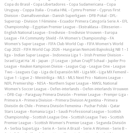
Copa do Brasil
-
Copa Libertadores
-
Copa Sudamericana
-
Copa
Uruguay
-
Coppa Italia
-
Croatia HNL
-
Cymru Premier
-
Cyprus First
Division
-
Damallsvenskan
-
Danish Superligaen
-
DFB-Pokal
-
DFL-
Supercup
-
Division 1 Féminine
-
Ecuador Primera Categoría Serie A
-
EFL
Championship
-
Egyptian Premier League
-
Ekstraklasa
-
Eliteserien
-
English National League
-
Eredivisie
-
Eredivisie Vrouwen
-
Europa
League
-
FA Community Shield
-
FA Women's Championship
-
FA
Women's Super League
-
FIFA Club World Cup
-
FIFA Women's World
Cup 2023
-
FIFA World Cup 2026
-
Hungarian Nemzeti Bajnokság NB 1
-
I
liga
-
Indian Super League
-
Indonesia Liga 1
-
Irish Premier Division
-
Israel Ligat Ha`Al
-
Japan - J1 League
-
Johan Cruijff Schaal
-
Jupiler Pro
League
-
Keuken Kampioen Divisie
-
League Cup
-
League One
-
League
Two
-
Leagues Cup
-
Liga de Expansión MX
-
Liga MX
-
Liga MX Femenil
-
Ligue 1
-
Ligue 2
-
Meistriliiga
-
MLS
-
MLS Next Pro
-
Nations League
-
NIFL Premiership
-
NISA
-
Northern Super League
-
NWSL National
Women's Soccer League
-
Oefen-interlands
-
Oefen-interlands Vrouwen
-
ÖFB-Cup
-
Paraguay Primera División
-
Premier League
-
Premjer-Liga
-
Primera A
-
Primera Division
-
Primera Division Argentina
-
Primera
División de Chile
-
Primera División Femenina
-
Puchar Polski
-
Qatar
Stars League
-
Romania Liga I
-
Saudi Professional League
-
Scottish
Championship
-
Scottish League One
-
Scottish League Two
-
Scottish
Premier League
-
Scottish Women's Premier League
-
Segunda División
A
-
Serbia SuperLiga
-
Serie A
-
Serie A Brazil
-
Serie A Women
-
Serie B
-