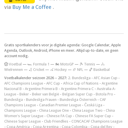
via
Buy Me a Coffee
.
Gratis sportkalenders voor je digitale agenda: Google Calendar, Apple
Agenda, Outlook, Android, iPhone en meer. Altijd up-to-date, en geen
account nodig.
V
oetbal
—
🏎️ Formula 1
—
🏍 MotoGP
—
🎾 Tennis
—
🚴
Wielrennen
—
🏏 Cricket
—
🏑 Hockey
—
🏈 NFL
—
🏀 Basketbal
Voetbalkalender seizoen 2026 – 2027:
2. Bundesliga
-
AFC Asian Cup
-
AFC Champions League
-
AFC Cup
-
Africa Cup of Nations
-
Argentine
Nacional B
-
Argentine Primera B
-
Argentine Primera C
-
Australia A-
League
-
Beker
-
Beker van België
-
Belgian Super Cup
-
Botola Pro
-
Bundesliga
-
Bundesliga Frauen
-
Bundesliga Österreich
-
CAF
Champions League
-
Canadian Premier League
-
Česká Liga
-
Champions League
-
China League One
-
China League Two
-
China
Women's Super League
-
Chinese FA Cup
-
Chinese FA Super Cup
-
Chinese Super League
-
Club Friendlies
-
CONCACAF Champions League
-
Copa América
-
Copa Argentina
-
Copa Colombia
-
Copa del Rey
-