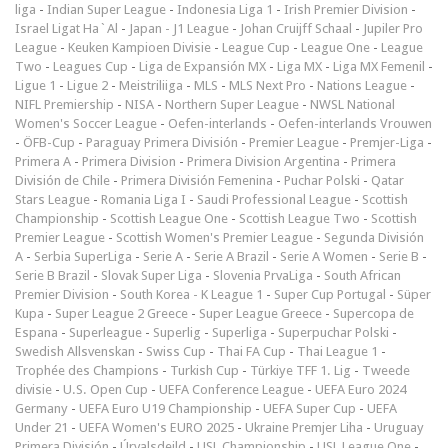
liga
-
Indian Super League
-
Indonesia Liga 1
-
Irish Premier Division
-
Israel Ligat Ha`Al
-
Japan - J1 League
-
Johan Cruijff Schaal
-
Jupiler Pro
League
-
Keuken Kampioen Divisie
-
League Cup
-
League One
-
League
Two
-
Leagues Cup
-
Liga de Expansión MX
-
Liga MX
-
Liga MX Femenil
-
Ligue 1
-
Ligue 2
-
Meistriliiga
-
MLS
-
MLS Next Pro
-
Nations League
-
NIFL Premiership
-
NISA
-
Northern Super League
-
NWSL National
Women's Soccer League
-
Oefen-interlands
-
Oefen-interlands Vrouwen
-
ÖFB-Cup
-
Paraguay Primera División
-
Premier League
-
Premjer-Liga
-
Primera A
-
Primera Division
-
Primera Division Argentina
-
Primera
División de Chile
-
Primera División Femenina
-
Puchar Polski
-
Qatar
Stars League
-
Romania Liga I
-
Saudi Professional League
-
Scottish
Championship
-
Scottish League One
-
Scottish League Two
-
Scottish
Premier League
-
Scottish Women's Premier League
-
Segunda División
A
-
Serbia SuperLiga
-
Serie A
-
Serie A Brazil
-
Serie A Women
-
Serie B
-
Serie B Brazil
-
Slovak Super Liga
-
Slovenia PrvaLiga
-
South African
Premier Division
-
South Korea - K League 1
-
Super Cup Portugal
-
Süper
Kupa
-
Super League 2 Greece
-
Super League Greece
-
Supercopa de
Espana
-
Superleague
-
Superlig
-
Superliga
-
Superpuchar Polski
-
Swedish Allsvenskan
-
Swiss Cup
-
Thai FA Cup
-
Thai League 1
-
Trophée des Champions
-
Turkish Cup
-
Türkiye TFF 1. Lig
-
Tweede
divisie
-
U.S. Open Cup
-
UEFA Conference League
-
UEFA Euro 2024
Germany
-
UEFA Euro U19 Championship
-
UEFA Super Cup
-
UEFA
Under 21
-
UEFA Women's EURO 2025
-
Ukraine Premjer Liha
-
Uruguay
Primera División
-
Úrvalsdeild
-
USL Championship
-
USL League One
-