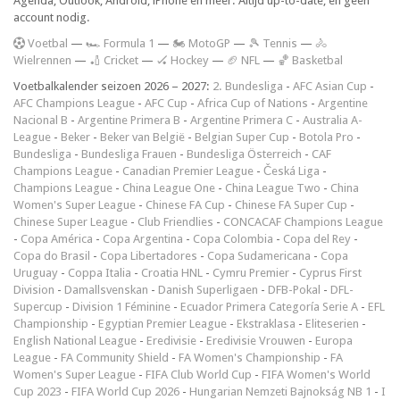
Agenda, Outlook, Android, iPhone en meer. Altijd up-to-date, en geen
account nodig.
V
oetbal
—
🏎️ Formula 1
—
🏍 MotoGP
—
🎾 Tennis
—
🚴
Wielrennen
—
🏏 Cricket
—
🏑 Hockey
—
🏈 NFL
—
🏀 Basketbal
Voetbalkalender seizoen 2026 – 2027:
2. Bundesliga
-
AFC Asian Cup
-
AFC Champions League
-
AFC Cup
-
Africa Cup of Nations
-
Argentine
Nacional B
-
Argentine Primera B
-
Argentine Primera C
-
Australia A-
League
-
Beker
-
Beker van België
-
Belgian Super Cup
-
Botola Pro
-
Bundesliga
-
Bundesliga Frauen
-
Bundesliga Österreich
-
CAF
Champions League
-
Canadian Premier League
-
Česká Liga
-
Champions League
-
China League One
-
China League Two
-
China
Women's Super League
-
Chinese FA Cup
-
Chinese FA Super Cup
-
Chinese Super League
-
Club Friendlies
-
CONCACAF Champions League
-
Copa América
-
Copa Argentina
-
Copa Colombia
-
Copa del Rey
-
Copa do Brasil
-
Copa Libertadores
-
Copa Sudamericana
-
Copa
Uruguay
-
Coppa Italia
-
Croatia HNL
-
Cymru Premier
-
Cyprus First
Division
-
Damallsvenskan
-
Danish Superligaen
-
DFB-Pokal
-
DFL-
Supercup
-
Division 1 Féminine
-
Ecuador Primera Categoría Serie A
-
EFL
Championship
-
Egyptian Premier League
-
Ekstraklasa
-
Eliteserien
-
English National League
-
Eredivisie
-
Eredivisie Vrouwen
-
Europa
League
-
FA Community Shield
-
FA Women's Championship
-
FA
Women's Super League
-
FIFA Club World Cup
-
FIFA Women's World
Cup 2023
-
FIFA World Cup 2026
-
Hungarian Nemzeti Bajnokság NB 1
-
I