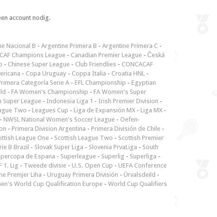
een account nodig.
ne Nacional B
-
Argentine Primera B
-
Argentine Primera C
-
CAF Champions League
-
Canadian Premier League
-
Česká
p
-
Chinese Super League
-
Club Friendlies
-
CONCACAF
ericana
-
Copa Uruguay
-
Coppa Italia
-
Croatia HNL
-
rimera Categoría Serie A
-
EFL Championship
-
Egyptian
ld
-
FA Women's Championship
-
FA Women's Super
n Super League
-
Indonesia Liga 1
-
Irish Premier Division
-
ague Two
-
Leagues Cup
-
Liga de Expansión MX
-
Liga MX
-
-
NWSL National Women's Soccer League
-
Oefen-
ion
-
Primera Division Argentina
-
Primera División de Chile
-
ottish League One
-
Scottish League Two
-
Scottish Premier
rie B Brazil
-
Slovak Super Liga
-
Slovenia PrvaLiga
-
South
upercopa de Espana
-
Superleague
-
Superlig
-
Superliga
-
 1. Lig
-
Tweede divisie
-
U.S. Open Cup
-
UEFA Conference
ne Premjer Liha
-
Uruguay Primera División
-
Úrvalsdeild
-
n's World Cup Qualification Europe
-
World Cup Qualifiers