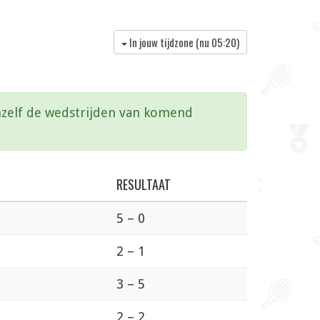
In jouw tijdzone (nu
05:20
)
vanzelf de wedstrijden van komend
RESULTAAT
5 – 0
2 – 1
3 – 5
2 – 2