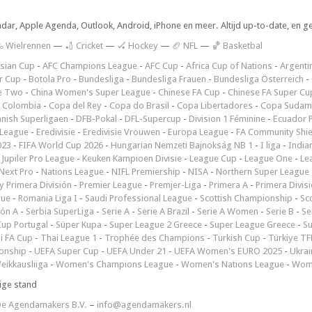
ndar, Apple Agenda, Outlook, Android, iPhone en meer. Altijd up-to-date, en g
 Wielrennen
—
🏏 Cricket
—
🏑 Hockey
—
🏈 NFL
—
🏀 Basketbal
sian Cup
-
AFC Champions League
-
AFC Cup
-
Africa Cup of Nations
-
Argenti
r Cup
-
Botola Pro
-
Bundesliga
-
Bundesliga Frauen
-
Bundesliga Österreich
-
e Two
-
China Women's Super League
-
Chinese FA Cup
-
Chinese FA Super Cu
 Colombia
-
Copa del Rey
-
Copa do Brasil
-
Copa Libertadores
-
Copa Sudam
nish Superligaen
-
DFB-Pokal
-
DFL-Supercup
-
Division 1 Féminine
-
Ecuador P
 League
-
Eredivisie
-
Eredivisie Vrouwen
-
Europa League
-
FA Community Shie
023
-
FIFA World Cup 2026
-
Hungarian Nemzeti Bajnokság NB 1
-
I liga
-
India
-
Jupiler Pro League
-
Keuken Kampioen Divisie
-
League Cup
-
League One
-
Le
Next Pro
-
Nations League
-
NIFL Premiership
-
NISA
-
Northern Super League
 Primera División
-
Premier League
-
Premjer-Liga
-
Primera A
-
Primera Divis
gue
-
Romania Liga I
-
Saudi Professional League
-
Scottish Championship
-
Sc
ión A
-
Serbia SuperLiga
-
Serie A
-
Serie A Brazil
-
Serie A Women
-
Serie B
-
Se
Cup Portugal
-
Süper Kupa
-
Super League 2 Greece
-
Super League Greece
-
S
i FA Cup
-
Thai League 1
-
Trophée des Champions
-
Turkish Cup
-
Türkiye TFF
onship
-
UEFA Super Cup
-
UEFA Under 21
-
UEFA Women's EURO 2025
-
Ukrai
eikkausliiga
-
Women's Champions League
-
Women's Nations League
-
Wome
ige stand
e Agendamakers B.V.
–
info@agendamakers.nl