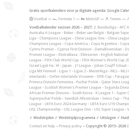
Gratis sportkalenders voor je digitale agenda: Google Cale
V
oetbal
—
🏎️ Formula 1
—
🏍 MotoGP
—
🎾 Tennis
—

Voetbalkalender seizoen 2026 – 2027:
2. Bundesliga
-
AFC A
Australia A-League
-
Beker
-
Beker van België
-
Belgian Supe
Liga
-
Champions League
-
China League One
-
China Leagu
Champions League
-
Copa América
-
Copa Argentina
-
Copa
Cymru Premier
-
Cyprus First Division
-
Damallsvenskan
-
Da
Premier League
-
Ekstraklasa
-
Eliteserien
-
English National
League
-
FIFA Club World Cup
-
FIFA Women's World Cup 2
Israel Ligat Ha`Al
-
Japan - J1 League
-
Johan Cruijff Schaal
Liga MX Femenil
-
Ligue 1
-
Ligue 2
-
Meistriliiga
-
MLS
-
MLS 
interlands
-
Oefen-interlands Vrouwen
-
ÖFB-Cup
-
Paraguay
Primera División Femenina
-
Puchar Polski
-
Qatar Stars Lea
League
-
Scottish Women's Premier League
-
Segunda Divis
African Premier Division
-
South Korea - K League 1
-
Super 
Superpuchar Polski
-
Swedish Allsvenskan
-
Swiss Cup
-
Tha
League
-
UEFA Euro 2024 Germany
-
UEFA Euro U19 Champi
USL Championship
-
USL League One
-
USL Super League
-
V
✓ Wedstrijden ✓ Wedstrijdprogramma ✓ Uitslagen ✓ Huid
Contact en hulp
–
Privacy policy
– Copyright © 2015–2026
D