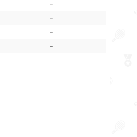
–
–
–
–