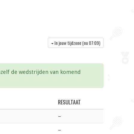
In jouw tijdzone (nu
07:09
)
vanzelf de wedstrijden van komend
RESULTAAT
–
–