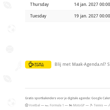
Thursday
14 jan. 2027 00:0
Tuesday
19 jan. 2027 00:0
Blij met Maak-Agenda.nl? S
Gratis sportkalenders voor je digitale agenda: Google Cale
V
oetbal
—
🏎️ Formula 1
—
🏍 MotoGP
—
🎾 Tennis
—
