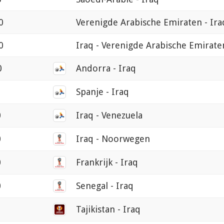
0
Verenigde Arabische Emiraten - Ira
0
Iraq - Verenigde Arabische Emirate
0
Andorra - Iraq
Spanje - Iraq
0
Iraq - Venezuela
0
Iraq - Noorwegen
0
Frankrijk - Iraq
0
Senegal - Iraq
0
Tajikistan - Iraq