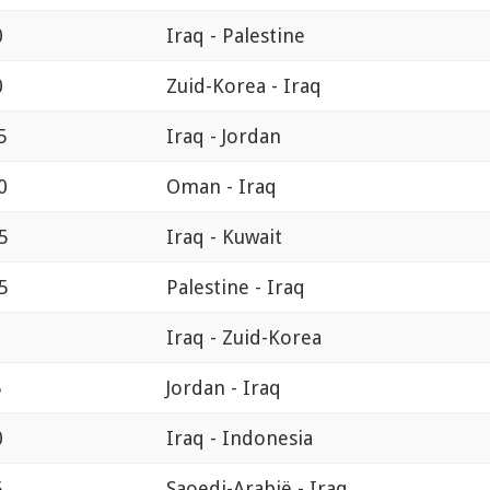
0
Iraq - Palestine
0
Zuid-Korea - Iraq
5
Iraq - Jordan
0
Oman - Iraq
5
Iraq - Kuwait
5
Palestine - Iraq
Iraq - Zuid-Korea
5
Jordan - Iraq
0
Iraq - Indonesia
5
Saoedi-Arabië - Iraq