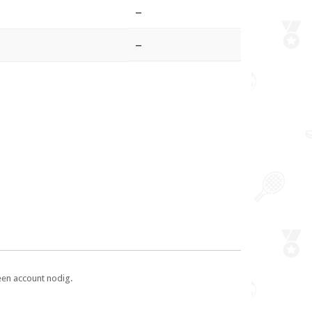
–
–
een account nodig.