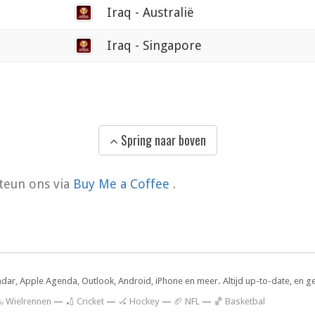
0
Iraq - Australië
0
Iraq - Singapore
Spring naar boven
teun ons via
Buy Me a Coffee
.
ndar, Apple Agenda, Outlook, Android, iPhone en meer. Altijd up-to-date, en g
 Wielrennen
—
🏏 Cricket
—
🏑 Hockey
—
🏈 NFL
—
🏀 Basketbal