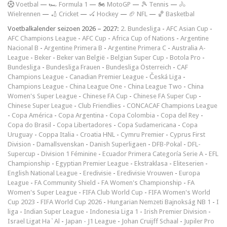
V
oetbal
—
🏎️ Formula 1
—
🏍 MotoGP
—
🎾 Tennis
—
🚴
Wielrennen
—
🏏 Cricket
—
🏑 Hockey
—
🏈 NFL
—
🏀 Basketbal
Voetbalkalender seizoen 2026 – 2027:
2. Bundesliga
-
AFC Asian Cup
-
AFC Champions League
-
AFC Cup
-
Africa Cup of Nations
-
Argentine
Nacional B
-
Argentine Primera B
-
Argentine Primera C
-
Australia A-
League
-
Beker
-
Beker van België
-
Belgian Super Cup
-
Botola Pro
-
Bundesliga
-
Bundesliga Frauen
-
Bundesliga Österreich
-
CAF
Champions League
-
Canadian Premier League
-
Česká Liga
-
Champions League
-
China League One
-
China League Two
-
China
Women's Super League
-
Chinese FA Cup
-
Chinese FA Super Cup
-
Chinese Super League
-
Club Friendlies
-
CONCACAF Champions League
-
Copa América
-
Copa Argentina
-
Copa Colombia
-
Copa del Rey
-
Copa do Brasil
-
Copa Libertadores
-
Copa Sudamericana
-
Copa
Uruguay
-
Coppa Italia
-
Croatia HNL
-
Cymru Premier
-
Cyprus First
Division
-
Damallsvenskan
-
Danish Superligaen
-
DFB-Pokal
-
DFL-
Supercup
-
Division 1 Féminine
-
Ecuador Primera Categoría Serie A
-
EFL
Championship
-
Egyptian Premier League
-
Ekstraklasa
-
Eliteserien
-
English National League
-
Eredivisie
-
Eredivisie Vrouwen
-
Europa
League
-
FA Community Shield
-
FA Women's Championship
-
FA
Women's Super League
-
FIFA Club World Cup
-
FIFA Women's World
Cup 2023
-
FIFA World Cup 2026
-
Hungarian Nemzeti Bajnokság NB 1
-
I
liga
-
Indian Super League
-
Indonesia Liga 1
-
Irish Premier Division
-
Israel Ligat Ha`Al
-
Japan - J1 League
-
Johan Cruijff Schaal
-
Jupiler Pro