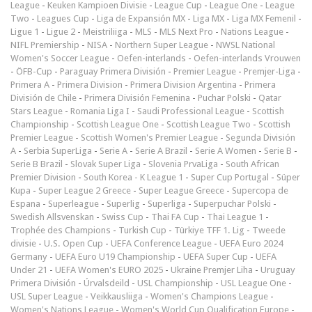
League
-
Keuken Kampioen Divisie
-
League Cup
-
League One
-
League
Two
-
Leagues Cup
-
Liga de Expansión MX
-
Liga MX
-
Liga MX Femenil
-
Ligue 1
-
Ligue 2
-
Meistriliiga
-
MLS
-
MLS Next Pro
-
Nations League
-
NIFL Premiership
-
NISA
-
Northern Super League
-
NWSL National
Women's Soccer League
-
Oefen-interlands
-
Oefen-interlands Vrouwen
-
ÖFB-Cup
-
Paraguay Primera División
-
Premier League
-
Premjer-Liga
-
Primera A
-
Primera Division
-
Primera Division Argentina
-
Primera
División de Chile
-
Primera División Femenina
-
Puchar Polski
-
Qatar
Stars League
-
Romania Liga I
-
Saudi Professional League
-
Scottish
Championship
-
Scottish League One
-
Scottish League Two
-
Scottish
Premier League
-
Scottish Women's Premier League
-
Segunda División
A
-
Serbia SuperLiga
-
Serie A
-
Serie A Brazil
-
Serie A Women
-
Serie B
-
Serie B Brazil
-
Slovak Super Liga
-
Slovenia PrvaLiga
-
South African
Premier Division
-
South Korea - K League 1
-
Super Cup Portugal
-
Süper
Kupa
-
Super League 2 Greece
-
Super League Greece
-
Supercopa de
Espana
-
Superleague
-
Superlig
-
Superliga
-
Superpuchar Polski
-
Swedish Allsvenskan
-
Swiss Cup
-
Thai FA Cup
-
Thai League 1
-
Trophée des Champions
-
Turkish Cup
-
Türkiye TFF 1. Lig
-
Tweede
divisie
-
U.S. Open Cup
-
UEFA Conference League
-
UEFA Euro 2024
Germany
-
UEFA Euro U19 Championship
-
UEFA Super Cup
-
UEFA
Under 21
-
UEFA Women's EURO 2025
-
Ukraine Premjer Liha
-
Uruguay
Primera División
-
Úrvalsdeild
-
USL Championship
-
USL League One
-
USL Super League
-
Veikkausliiga
-
Women's Champions League
-
Women's Nations League
-
Women's World Cup Qualification Europe
-