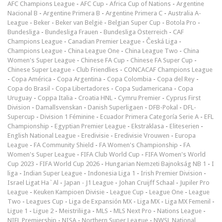
AFC Champions League
-
AFC Cup
-
Africa Cup of Nations
-
Argentine
Nacional B
-
Argentine Primera B
-
Argentine Primera C
-
Australia A-
League
-
Beker
-
Beker van België
-
Belgian Super Cup
-
Botola Pro
-
Bundesliga
-
Bundesliga Frauen
-
Bundesliga Österreich
-
CAF
Champions League
-
Canadian Premier League
-
Česká Liga
-
Champions League
-
China League One
-
China League Two
-
China
Women's Super League
-
Chinese FA Cup
-
Chinese FA Super Cup
-
Chinese Super League
-
Club Friendlies
-
CONCACAF Champions League
-
Copa América
-
Copa Argentina
-
Copa Colombia
-
Copa del Rey
-
Copa do Brasil
-
Copa Libertadores
-
Copa Sudamericana
-
Copa
Uruguay
-
Coppa Italia
-
Croatia HNL
-
Cymru Premier
-
Cyprus First
Division
-
Damallsvenskan
-
Danish Superligaen
-
DFB-Pokal
-
DFL-
Supercup
-
Division 1 Féminine
-
Ecuador Primera Categoría Serie A
-
EFL
Championship
-
Egyptian Premier League
-
Ekstraklasa
-
Eliteserien
-
English National League
-
Eredivisie
-
Eredivisie Vrouwen
-
Europa
League
-
FA Community Shield
-
FA Women's Championship
-
FA
Women's Super League
-
FIFA Club World Cup
-
FIFA Women's World
Cup 2023
-
FIFA World Cup 2026
-
Hungarian Nemzeti Bajnokság NB 1
-
I
liga
-
Indian Super League
-
Indonesia Liga 1
-
Irish Premier Division
-
Israel Ligat Ha`Al
-
Japan - J1 League
-
Johan Cruijff Schaal
-
Jupiler Pro
League
-
Keuken Kampioen Divisie
-
League Cup
-
League One
-
League
Two
-
Leagues Cup
-
Liga de Expansión MX
-
Liga MX
-
Liga MX Femenil
-
Ligue 1
-
Ligue 2
-
Meistriliiga
-
MLS
-
MLS Next Pro
-
Nations League
-
NIFL Premiership
-
NISA
-
Northern Super League
-
NWSL National