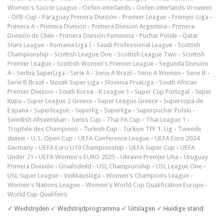
Women's Soccer League
-
Oefen-interlands
-
Oefen-interlands Vrouwen
-
ÖFB-Cup
-
Paraguay Primera División
-
Premier League
-
Premjer-Liga
-
Primera A
-
Primera Division
-
Primera Division Argentina
-
Primera
División de Chile
-
Primera División Femenina
-
Puchar Polski
-
Qatar
Stars League
-
Romania Liga I
-
Saudi Professional League
-
Scottish
Championship
-
Scottish League One
-
Scottish League Two
-
Scottish
Premier League
-
Scottish Women's Premier League
-
Segunda División
A
-
Serbia SuperLiga
-
Serie A
-
Serie A Brazil
-
Serie A Women
-
Serie B
-
Serie B Brazil
-
Slovak Super Liga
-
Slovenia PrvaLiga
-
South African
Premier Division
-
South Korea - K League 1
-
Super Cup Portugal
-
Süper
Kupa
-
Super League 2 Greece
-
Super League Greece
-
Supercopa de
Espana
-
Superleague
-
Superlig
-
Superliga
-
Superpuchar Polski
-
Swedish Allsvenskan
-
Swiss Cup
-
Thai FA Cup
-
Thai League 1
-
Trophée des Champions
-
Turkish Cup
-
Türkiye TFF 1. Lig
-
Tweede
divisie
-
U.S. Open Cup
-
UEFA Conference League
-
UEFA Euro 2024
Germany
-
UEFA Euro U19 Championship
-
UEFA Super Cup
-
UEFA
Under 21
-
UEFA Women's EURO 2025
-
Ukraine Premjer Liha
-
Uruguay
Primera División
-
Úrvalsdeild
-
USL Championship
-
USL League One
-
USL Super League
-
Veikkausliiga
-
Women's Champions League
-
Women's Nations League
-
Women's World Cup Qualification Europe
-
World Cup Qualifiers
✓ Wedstrijden ✓ Wedstrijdprogramma ✓ Uitslagen ✓ Huidige stand