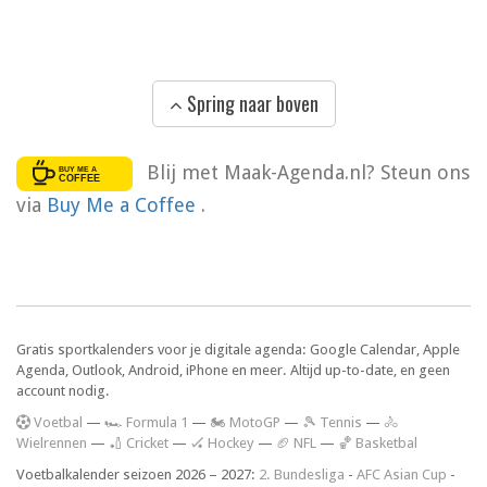
Spring naar boven
Blij met Maak-Agenda.nl? Steun ons
via
Buy Me a Coffee
.
Gratis sportkalenders voor je digitale agenda: Google Calendar, Apple
Agenda, Outlook, Android, iPhone en meer. Altijd up-to-date, en geen
account nodig.
V
oetbal
—
🏎️ Formula 1
—
🏍 MotoGP
—
🎾 Tennis
—
🚴
Wielrennen
—
🏏 Cricket
—
🏑 Hockey
—
🏈 NFL
—
🏀 Basketbal
Voetbalkalender seizoen 2026 – 2027:
2. Bundesliga
-
AFC Asian Cup
-