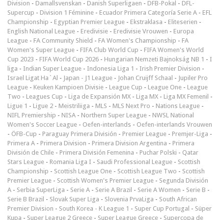
Division
-
Damallsvenskan
-
Danish Superligaen
-
DFB-Pokal
-
DFL-
Supercup
-
Division 1 Féminine
-
Ecuador Primera Categoría Serie A
-
EFL
Championship
-
Egyptian Premier League
-
Ekstraklasa
-
Eliteserien
-
English National League
-
Eredivisie
-
Eredivisie Vrouwen
-
Europa
League
-
FA Community Shield
-
FA Women's Championship
-
FA
Women's Super League
-
FIFA Club World Cup
-
FIFA Women's World
Cup 2023
-
FIFA World Cup 2026
-
Hungarian Nemzeti Bajnokság NB 1
-
I
liga
-
Indian Super League
-
Indonesia Liga 1
-
Irish Premier Division
-
Israel Ligat Ha`Al
-
Japan - J1 League
-
Johan Cruijff Schaal
-
Jupiler Pro
League
-
Keuken Kampioen Divisie
-
League Cup
-
League One
-
League
Two
-
Leagues Cup
-
Liga de Expansión MX
-
Liga MX
-
Liga MX Femenil
-
Ligue 1
-
Ligue 2
-
Meistriliiga
-
MLS
-
MLS Next Pro
-
Nations League
-
NIFL Premiership
-
NISA
-
Northern Super League
-
NWSL National
Women's Soccer League
-
Oefen-interlands
-
Oefen-interlands Vrouwen
-
ÖFB-Cup
-
Paraguay Primera División
-
Premier League
-
Premjer-Liga
-
Primera A
-
Primera Division
-
Primera Division Argentina
-
Primera
División de Chile
-
Primera División Femenina
-
Puchar Polski
-
Qatar
Stars League
-
Romania Liga I
-
Saudi Professional League
-
Scottish
Championship
-
Scottish League One
-
Scottish League Two
-
Scottish
Premier League
-
Scottish Women's Premier League
-
Segunda División
A
-
Serbia SuperLiga
-
Serie A
-
Serie A Brazil
-
Serie A Women
-
Serie B
-
Serie B Brazil
-
Slovak Super Liga
-
Slovenia PrvaLiga
-
South African
Premier Division
-
South Korea - K League 1
-
Super Cup Portugal
-
Süper
Kupa
-
Super League 2 Greece
-
Super League Greece
-
Supercopa de