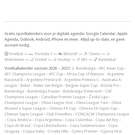
Gratis sportkalenders voor je digitale agenda: Google Calendar, Apple
Agenda, Outlook, Android, iPhone en meer. Altijd up-to-date, en geen
account nodig.
V
oetbal
—
🏎️ Formula 1
—
🏍 MotoGP
—
🎾 Tennis
—
🚴
Wielrennen
—
🏏 Cricket
—
🏑 Hockey
—
🏈 NFL
—
🏀 Basketbal
Voetbalkalender seizoen 2026 – 2027:
2. Bundesliga
-
AFC Asian Cup
-
AFC Champions League
-
AFC Cup
-
Africa Cup of Nations
-
Argentine
Nacional B
-
Argentine Primera B
-
Argentine Primera C
-
Australia A-
League
-
Beker
-
Beker van België
-
Belgian Super Cup
-
Botola Pro
-
Bundesliga
-
Bundesliga Frauen
-
Bundesliga Österreich
-
CAF
Champions League
-
Canadian Premier League
-
Česká Liga
-
Champions League
-
China League One
-
China League Two
-
China
Women's Super League
-
Chinese FA Cup
-
Chinese FA Super Cup
-
Chinese Super League
-
Club Friendlies
-
CONCACAF Champions League
-
Copa América
-
Copa Argentina
-
Copa Colombia
-
Copa del Rey
-
Copa do Brasil
-
Copa Libertadores
-
Copa Sudamericana
-
Copa
Uruguay
-
Coppa Italia
-
Croatia HNL
-
Cymru Premier
-
Cyprus First