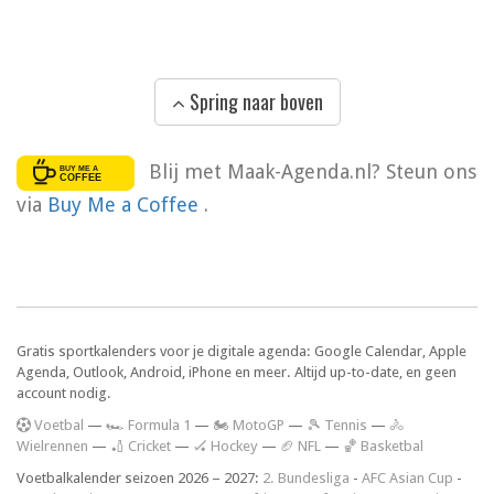
Spring naar boven
Blij met Maak-Agenda.nl? Steun ons
via
Buy Me a Coffee
.
Gratis sportkalenders voor je digitale agenda: Google Calendar, Apple
Agenda, Outlook, Android, iPhone en meer. Altijd up-to-date, en geen
account nodig.
V
oetbal
—
🏎️ Formula 1
—
🏍 MotoGP
—
🎾 Tennis
—
🚴
Wielrennen
—
🏏 Cricket
—
🏑 Hockey
—
🏈 NFL
—
🏀 Basketbal
Voetbalkalender seizoen 2026 – 2027:
2. Bundesliga
-
AFC Asian Cup
-