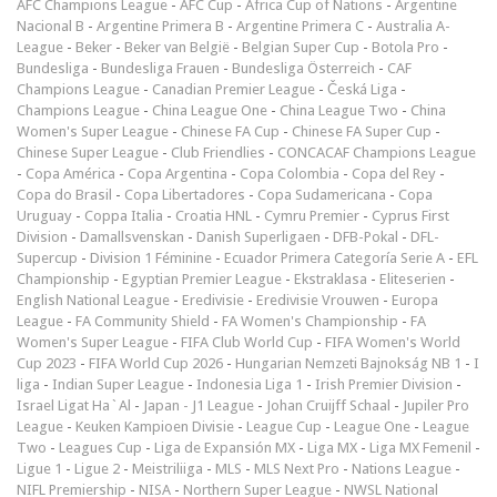
AFC Champions League
-
AFC Cup
-
Africa Cup of Nations
-
Argentine
Nacional B
-
Argentine Primera B
-
Argentine Primera C
-
Australia A-
League
-
Beker
-
Beker van België
-
Belgian Super Cup
-
Botola Pro
-
Bundesliga
-
Bundesliga Frauen
-
Bundesliga Österreich
-
CAF
Champions League
-
Canadian Premier League
-
Česká Liga
-
Champions League
-
China League One
-
China League Two
-
China
Women's Super League
-
Chinese FA Cup
-
Chinese FA Super Cup
-
Chinese Super League
-
Club Friendlies
-
CONCACAF Champions League
-
Copa América
-
Copa Argentina
-
Copa Colombia
-
Copa del Rey
-
Copa do Brasil
-
Copa Libertadores
-
Copa Sudamericana
-
Copa
Uruguay
-
Coppa Italia
-
Croatia HNL
-
Cymru Premier
-
Cyprus First
Division
-
Damallsvenskan
-
Danish Superligaen
-
DFB-Pokal
-
DFL-
Supercup
-
Division 1 Féminine
-
Ecuador Primera Categoría Serie A
-
EFL
Championship
-
Egyptian Premier League
-
Ekstraklasa
-
Eliteserien
-
English National League
-
Eredivisie
-
Eredivisie Vrouwen
-
Europa
League
-
FA Community Shield
-
FA Women's Championship
-
FA
Women's Super League
-
FIFA Club World Cup
-
FIFA Women's World
Cup 2023
-
FIFA World Cup 2026
-
Hungarian Nemzeti Bajnokság NB 1
-
I
liga
-
Indian Super League
-
Indonesia Liga 1
-
Irish Premier Division
-
Israel Ligat Ha`Al
-
Japan - J1 League
-
Johan Cruijff Schaal
-
Jupiler Pro
League
-
Keuken Kampioen Divisie
-
League Cup
-
League One
-
League
Two
-
Leagues Cup
-
Liga de Expansión MX
-
Liga MX
-
Liga MX Femenil
-
Ligue 1
-
Ligue 2
-
Meistriliiga
-
MLS
-
MLS Next Pro
-
Nations League
-
NIFL Premiership
-
NISA
-
Northern Super League
-
NWSL National