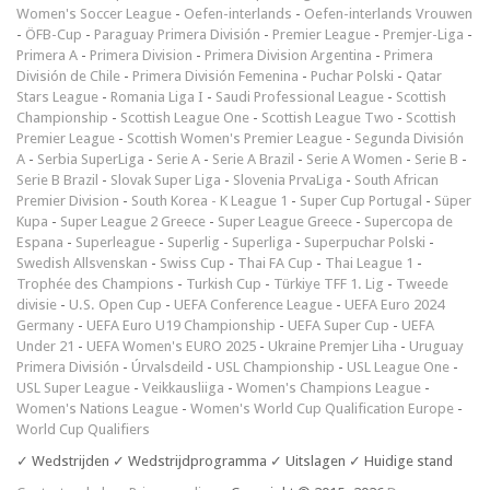
Women's Soccer League
-
Oefen-interlands
-
Oefen-interlands Vrouwen
-
ÖFB-Cup
-
Paraguay Primera División
-
Premier League
-
Premjer-Liga
-
Primera A
-
Primera Division
-
Primera Division Argentina
-
Primera
División de Chile
-
Primera División Femenina
-
Puchar Polski
-
Qatar
Stars League
-
Romania Liga I
-
Saudi Professional League
-
Scottish
Championship
-
Scottish League One
-
Scottish League Two
-
Scottish
Premier League
-
Scottish Women's Premier League
-
Segunda División
A
-
Serbia SuperLiga
-
Serie A
-
Serie A Brazil
-
Serie A Women
-
Serie B
-
Serie B Brazil
-
Slovak Super Liga
-
Slovenia PrvaLiga
-
South African
Premier Division
-
South Korea - K League 1
-
Super Cup Portugal
-
Süper
Kupa
-
Super League 2 Greece
-
Super League Greece
-
Supercopa de
Espana
-
Superleague
-
Superlig
-
Superliga
-
Superpuchar Polski
-
Swedish Allsvenskan
-
Swiss Cup
-
Thai FA Cup
-
Thai League 1
-
Trophée des Champions
-
Turkish Cup
-
Türkiye TFF 1. Lig
-
Tweede
divisie
-
U.S. Open Cup
-
UEFA Conference League
-
UEFA Euro 2024
Germany
-
UEFA Euro U19 Championship
-
UEFA Super Cup
-
UEFA
Under 21
-
UEFA Women's EURO 2025
-
Ukraine Premjer Liha
-
Uruguay
Primera División
-
Úrvalsdeild
-
USL Championship
-
USL League One
-
USL Super League
-
Veikkausliiga
-
Women's Champions League
-
Women's Nations League
-
Women's World Cup Qualification Europe
-
World Cup Qualifiers
✓ Wedstrijden ✓ Wedstrijdprogramma ✓ Uitslagen ✓ Huidige stand