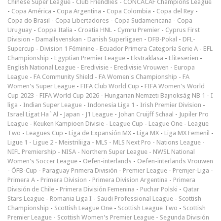
Chinese Super League
-
Club Friendlies
-
CONCACAF Champions League
-
Copa América
-
Copa Argentina
-
Copa Colombia
-
Copa del Rey
-
Copa do Brasil
-
Copa Libertadores
-
Copa Sudamericana
-
Copa
Uruguay
-
Coppa Italia
-
Croatia HNL
-
Cymru Premier
-
Cyprus First
Division
-
Damallsvenskan
-
Danish Superligaen
-
DFB-Pokal
-
DFL-
Supercup
-
Division 1 Féminine
-
Ecuador Primera Categoría Serie A
-
EFL
Championship
-
Egyptian Premier League
-
Ekstraklasa
-
Eliteserien
-
English National League
-
Eredivisie
-
Eredivisie Vrouwen
-
Europa
League
-
FA Community Shield
-
FA Women's Championship
-
FA
Women's Super League
-
FIFA Club World Cup
-
FIFA Women's World
Cup 2023
-
FIFA World Cup 2026
-
Hungarian Nemzeti Bajnokság NB 1
-
I
liga
-
Indian Super League
-
Indonesia Liga 1
-
Irish Premier Division
-
Israel Ligat Ha`Al
-
Japan - J1 League
-
Johan Cruijff Schaal
-
Jupiler Pro
League
-
Keuken Kampioen Divisie
-
League Cup
-
League One
-
League
Two
-
Leagues Cup
-
Liga de Expansión MX
-
Liga MX
-
Liga MX Femenil
-
Ligue 1
-
Ligue 2
-
Meistriliiga
-
MLS
-
MLS Next Pro
-
Nations League
-
NIFL Premiership
-
NISA
-
Northern Super League
-
NWSL National
Women's Soccer League
-
Oefen-interlands
-
Oefen-interlands Vrouwen
-
ÖFB-Cup
-
Paraguay Primera División
-
Premier League
-
Premjer-Liga
-
Primera A
-
Primera Division
-
Primera Division Argentina
-
Primera
División de Chile
-
Primera División Femenina
-
Puchar Polski
-
Qatar
Stars League
-
Romania Liga I
-
Saudi Professional League
-
Scottish
Championship
-
Scottish League One
-
Scottish League Two
-
Scottish
Premier League
-
Scottish Women's Premier League
-
Segunda División