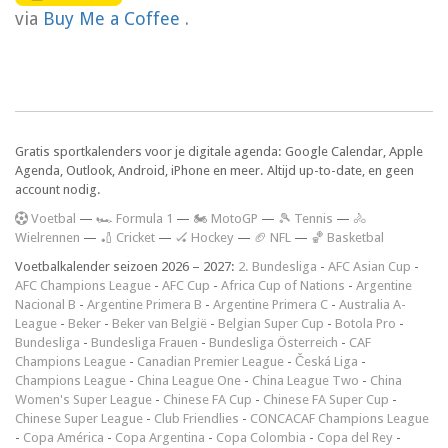
via
Buy Me a Coffee
.
Gratis sportkalenders voor je digitale agenda: Google Calendar, Apple
Agenda, Outlook, Android, iPhone en meer. Altijd up-to-date, en geen
account nodig.
V
oetbal
—
🏎️ Formula 1
—
🏍 MotoGP
—
🎾 Tennis
—
🚴
Wielrennen
—
🏏 Cricket
—
🏑 Hockey
—
🏈 NFL
—
🏀 Basketbal
Voetbalkalender seizoen 2026 – 2027:
2. Bundesliga
-
AFC Asian Cup
-
AFC Champions League
-
AFC Cup
-
Africa Cup of Nations
-
Argentine
Nacional B
-
Argentine Primera B
-
Argentine Primera C
-
Australia A-
League
-
Beker
-
Beker van België
-
Belgian Super Cup
-
Botola Pro
-
Bundesliga
-
Bundesliga Frauen
-
Bundesliga Österreich
-
CAF
Champions League
-
Canadian Premier League
-
Česká Liga
-
Champions League
-
China League One
-
China League Two
-
China
Women's Super League
-
Chinese FA Cup
-
Chinese FA Super Cup
-
Chinese Super League
-
Club Friendlies
-
CONCACAF Champions League
-
Copa América
-
Copa Argentina
-
Copa Colombia
-
Copa del Rey
-