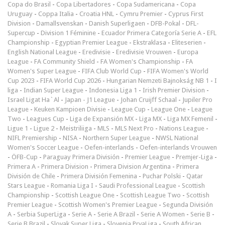
Copa do Brasil
-
Copa Libertadores
-
Copa Sudamericana
-
Copa
Uruguay
-
Coppa Italia
-
Croatia HNL
-
Cymru Premier
-
Cyprus First
Division
-
Damallsvenskan
-
Danish Superligaen
-
DFB-Pokal
-
DFL-
Supercup
-
Division 1 Féminine
-
Ecuador Primera Categoría Serie A
-
EFL
Championship
-
Egyptian Premier League
-
Ekstraklasa
-
Eliteserien
-
English National League
-
Eredivisie
-
Eredivisie Vrouwen
-
Europa
League
-
FA Community Shield
-
FA Women's Championship
-
FA
Women's Super League
-
FIFA Club World Cup
-
FIFA Women's World
Cup 2023
-
FIFA World Cup 2026
-
Hungarian Nemzeti Bajnokság NB 1
-
I
liga
-
Indian Super League
-
Indonesia Liga 1
-
Irish Premier Division
-
Israel Ligat Ha`Al
-
Japan - J1 League
-
Johan Cruijff Schaal
-
Jupiler Pro
League
-
Keuken Kampioen Divisie
-
League Cup
-
League One
-
League
Two
-
Leagues Cup
-
Liga de Expansión MX
-
Liga MX
-
Liga MX Femenil
-
Ligue 1
-
Ligue 2
-
Meistriliiga
-
MLS
-
MLS Next Pro
-
Nations League
-
NIFL Premiership
-
NISA
-
Northern Super League
-
NWSL National
Women's Soccer League
-
Oefen-interlands
-
Oefen-interlands Vrouwen
-
ÖFB-Cup
-
Paraguay Primera División
-
Premier League
-
Premjer-Liga
-
Primera A
-
Primera Division
-
Primera Division Argentina
-
Primera
División de Chile
-
Primera División Femenina
-
Puchar Polski
-
Qatar
Stars League
-
Romania Liga I
-
Saudi Professional League
-
Scottish
Championship
-
Scottish League One
-
Scottish League Two
-
Scottish
Premier League
-
Scottish Women's Premier League
-
Segunda División
A
-
Serbia SuperLiga
-
Serie A
-
Serie A Brazil
-
Serie A Women
-
Serie B
-
Serie B Brazil
-
Slovak Super Liga
-
Slovenia PrvaLiga
-
South African