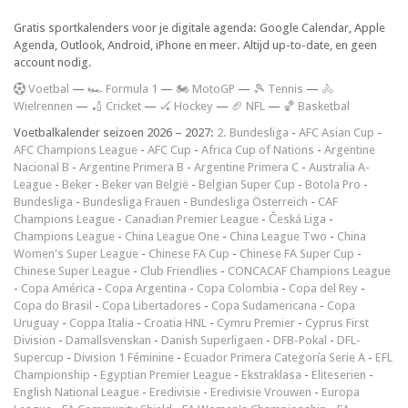
Gratis sportkalenders voor je digitale agenda: Google Calendar, Apple
Agenda, Outlook, Android, iPhone en meer. Altijd up-to-date, en geen
account nodig.
V
oetbal
—
🏎️ Formula 1
—
🏍 MotoGP
—
🎾 Tennis
—
🚴
Wielrennen
—
🏏 Cricket
—
🏑 Hockey
—
🏈 NFL
—
🏀 Basketbal
Voetbalkalender seizoen 2026 – 2027:
2. Bundesliga
-
AFC Asian Cup
-
AFC Champions League
-
AFC Cup
-
Africa Cup of Nations
-
Argentine
Nacional B
-
Argentine Primera B
-
Argentine Primera C
-
Australia A-
League
-
Beker
-
Beker van België
-
Belgian Super Cup
-
Botola Pro
-
Bundesliga
-
Bundesliga Frauen
-
Bundesliga Österreich
-
CAF
Champions League
-
Canadian Premier League
-
Česká Liga
-
Champions League
-
China League One
-
China League Two
-
China
Women's Super League
-
Chinese FA Cup
-
Chinese FA Super Cup
-
Chinese Super League
-
Club Friendlies
-
CONCACAF Champions League
-
Copa América
-
Copa Argentina
-
Copa Colombia
-
Copa del Rey
-
Copa do Brasil
-
Copa Libertadores
-
Copa Sudamericana
-
Copa
Uruguay
-
Coppa Italia
-
Croatia HNL
-
Cymru Premier
-
Cyprus First
Division
-
Damallsvenskan
-
Danish Superligaen
-
DFB-Pokal
-
DFL-
Supercup
-
Division 1 Féminine
-
Ecuador Primera Categoría Serie A
-
EFL
Championship
-
Egyptian Premier League
-
Ekstraklasa
-
Eliteserien
-
English National League
-
Eredivisie
-
Eredivisie Vrouwen
-
Europa