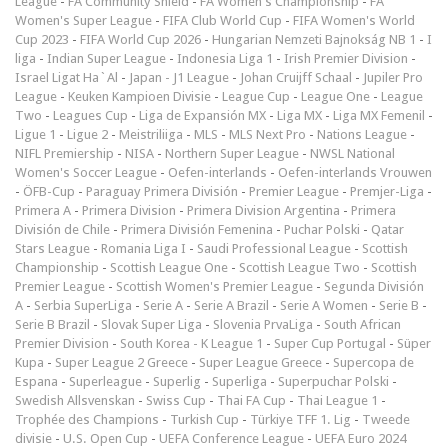
League
-
FA Community Shield
-
FA Women's Championship
-
FA
Women's Super League
-
FIFA Club World Cup
-
FIFA Women's World
Cup 2023
-
FIFA World Cup 2026
-
Hungarian Nemzeti Bajnokság NB 1
-
I
liga
-
Indian Super League
-
Indonesia Liga 1
-
Irish Premier Division
-
Israel Ligat Ha`Al
-
Japan - J1 League
-
Johan Cruijff Schaal
-
Jupiler Pro
League
-
Keuken Kampioen Divisie
-
League Cup
-
League One
-
League
Two
-
Leagues Cup
-
Liga de Expansión MX
-
Liga MX
-
Liga MX Femenil
-
Ligue 1
-
Ligue 2
-
Meistriliiga
-
MLS
-
MLS Next Pro
-
Nations League
-
NIFL Premiership
-
NISA
-
Northern Super League
-
NWSL National
Women's Soccer League
-
Oefen-interlands
-
Oefen-interlands Vrouwen
-
ÖFB-Cup
-
Paraguay Primera División
-
Premier League
-
Premjer-Liga
-
Primera A
-
Primera Division
-
Primera Division Argentina
-
Primera
División de Chile
-
Primera División Femenina
-
Puchar Polski
-
Qatar
Stars League
-
Romania Liga I
-
Saudi Professional League
-
Scottish
Championship
-
Scottish League One
-
Scottish League Two
-
Scottish
Premier League
-
Scottish Women's Premier League
-
Segunda División
A
-
Serbia SuperLiga
-
Serie A
-
Serie A Brazil
-
Serie A Women
-
Serie B
-
Serie B Brazil
-
Slovak Super Liga
-
Slovenia PrvaLiga
-
South African
Premier Division
-
South Korea - K League 1
-
Super Cup Portugal
-
Süper
Kupa
-
Super League 2 Greece
-
Super League Greece
-
Supercopa de
Espana
-
Superleague
-
Superlig
-
Superliga
-
Superpuchar Polski
-
Swedish Allsvenskan
-
Swiss Cup
-
Thai FA Cup
-
Thai League 1
-
Trophée des Champions
-
Turkish Cup
-
Türkiye TFF 1. Lig
-
Tweede
divisie
-
U.S. Open Cup
-
UEFA Conference League
-
UEFA Euro 2024