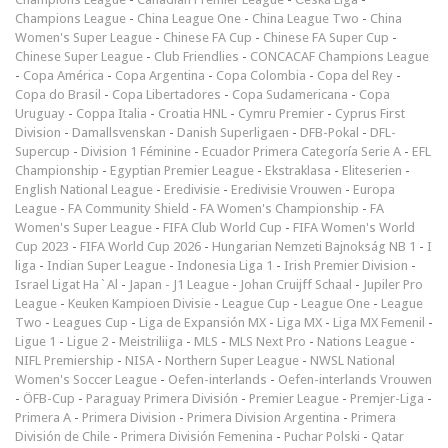
Champions League
-
China League One
-
China League Two
-
China
Women's Super League
-
Chinese FA Cup
-
Chinese FA Super Cup
-
Chinese Super League
-
Club Friendlies
-
CONCACAF Champions League
-
Copa América
-
Copa Argentina
-
Copa Colombia
-
Copa del Rey
-
Copa do Brasil
-
Copa Libertadores
-
Copa Sudamericana
-
Copa
Uruguay
-
Coppa Italia
-
Croatia HNL
-
Cymru Premier
-
Cyprus First
Division
-
Damallsvenskan
-
Danish Superligaen
-
DFB-Pokal
-
DFL-
Supercup
-
Division 1 Féminine
-
Ecuador Primera Categoría Serie A
-
EFL
Championship
-
Egyptian Premier League
-
Ekstraklasa
-
Eliteserien
-
English National League
-
Eredivisie
-
Eredivisie Vrouwen
-
Europa
League
-
FA Community Shield
-
FA Women's Championship
-
FA
Women's Super League
-
FIFA Club World Cup
-
FIFA Women's World
Cup 2023
-
FIFA World Cup 2026
-
Hungarian Nemzeti Bajnokság NB 1
-
I
liga
-
Indian Super League
-
Indonesia Liga 1
-
Irish Premier Division
-
Israel Ligat Ha`Al
-
Japan - J1 League
-
Johan Cruijff Schaal
-
Jupiler Pro
League
-
Keuken Kampioen Divisie
-
League Cup
-
League One
-
League
Two
-
Leagues Cup
-
Liga de Expansión MX
-
Liga MX
-
Liga MX Femenil
-
Ligue 1
-
Ligue 2
-
Meistriliiga
-
MLS
-
MLS Next Pro
-
Nations League
-
NIFL Premiership
-
NISA
-
Northern Super League
-
NWSL National
Women's Soccer League
-
Oefen-interlands
-
Oefen-interlands Vrouwen
-
ÖFB-Cup
-
Paraguay Primera División
-
Premier League
-
Premjer-Liga
-
Primera A
-
Primera Division
-
Primera Division Argentina
-
Primera
División de Chile
-
Primera División Femenina
-
Puchar Polski
-
Qatar