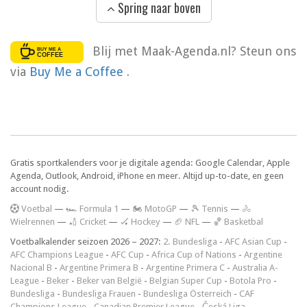
Spring naar boven
Blij met Maak-Agenda.nl? Steun ons
via
Buy Me a Coffee
.
Gratis sportkalenders voor je digitale agenda: Google Calendar, Apple
Agenda, Outlook, Android, iPhone en meer. Altijd up-to-date, en geen
account nodig.
V
oetbal
—
🏎️ Formula 1
—
🏍 MotoGP
—
🎾 Tennis
—
🚴
Wielrennen
—
🏏 Cricket
—
🏑 Hockey
—
🏈 NFL
—
🏀 Basketbal
Voetbalkalender seizoen 2026 – 2027:
2. Bundesliga
-
AFC Asian Cup
-
AFC Champions League
-
AFC Cup
-
Africa Cup of Nations
-
Argentine
Nacional B
-
Argentine Primera B
-
Argentine Primera C
-
Australia A-
League
-
Beker
-
Beker van België
-
Belgian Super Cup
-
Botola Pro
-
Bundesliga
-
Bundesliga Frauen
-
Bundesliga Österreich
-
CAF
Champions League
-
Canadian Premier League
-
Česká Liga
-