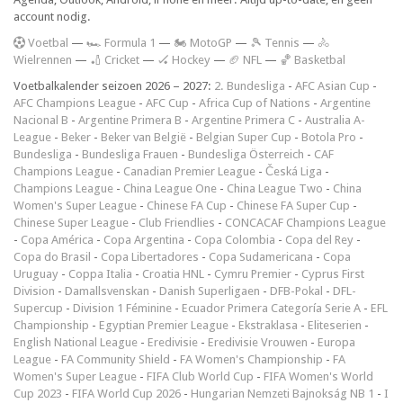
account nodig.
V
oetbal
—
🏎️ Formula 1
—
🏍 MotoGP
—
🎾 Tennis
—
🚴
Wielrennen
—
🏏 Cricket
—
🏑 Hockey
—
🏈 NFL
—
🏀 Basketbal
Voetbalkalender seizoen 2026 – 2027:
2. Bundesliga
-
AFC Asian Cup
-
AFC Champions League
-
AFC Cup
-
Africa Cup of Nations
-
Argentine
Nacional B
-
Argentine Primera B
-
Argentine Primera C
-
Australia A-
League
-
Beker
-
Beker van België
-
Belgian Super Cup
-
Botola Pro
-
Bundesliga
-
Bundesliga Frauen
-
Bundesliga Österreich
-
CAF
Champions League
-
Canadian Premier League
-
Česká Liga
-
Champions League
-
China League One
-
China League Two
-
China
Women's Super League
-
Chinese FA Cup
-
Chinese FA Super Cup
-
Chinese Super League
-
Club Friendlies
-
CONCACAF Champions League
-
Copa América
-
Copa Argentina
-
Copa Colombia
-
Copa del Rey
-
Copa do Brasil
-
Copa Libertadores
-
Copa Sudamericana
-
Copa
Uruguay
-
Coppa Italia
-
Croatia HNL
-
Cymru Premier
-
Cyprus First
Division
-
Damallsvenskan
-
Danish Superligaen
-
DFB-Pokal
-
DFL-
Supercup
-
Division 1 Féminine
-
Ecuador Primera Categoría Serie A
-
EFL
Championship
-
Egyptian Premier League
-
Ekstraklasa
-
Eliteserien
-
English National League
-
Eredivisie
-
Eredivisie Vrouwen
-
Europa
League
-
FA Community Shield
-
FA Women's Championship
-
FA
Women's Super League
-
FIFA Club World Cup
-
FIFA Women's World
Cup 2023
-
FIFA World Cup 2026
-
Hungarian Nemzeti Bajnokság NB 1
-
I