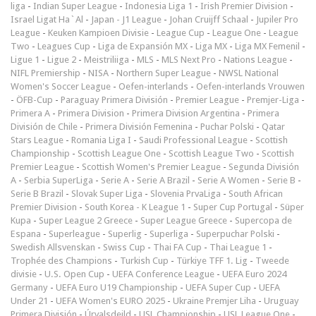
liga
-
Indian Super League
-
Indonesia Liga 1
-
Irish Premier Division
-
Israel Ligat Ha`Al
-
Japan - J1 League
-
Johan Cruijff Schaal
-
Jupiler Pro
League
-
Keuken Kampioen Divisie
-
League Cup
-
League One
-
League
Two
-
Leagues Cup
-
Liga de Expansión MX
-
Liga MX
-
Liga MX Femenil
-
Ligue 1
-
Ligue 2
-
Meistriliiga
-
MLS
-
MLS Next Pro
-
Nations League
-
NIFL Premiership
-
NISA
-
Northern Super League
-
NWSL National
Women's Soccer League
-
Oefen-interlands
-
Oefen-interlands Vrouwen
-
ÖFB-Cup
-
Paraguay Primera División
-
Premier League
-
Premjer-Liga
-
Primera A
-
Primera Division
-
Primera Division Argentina
-
Primera
División de Chile
-
Primera División Femenina
-
Puchar Polski
-
Qatar
Stars League
-
Romania Liga I
-
Saudi Professional League
-
Scottish
Championship
-
Scottish League One
-
Scottish League Two
-
Scottish
Premier League
-
Scottish Women's Premier League
-
Segunda División
A
-
Serbia SuperLiga
-
Serie A
-
Serie A Brazil
-
Serie A Women
-
Serie B
-
Serie B Brazil
-
Slovak Super Liga
-
Slovenia PrvaLiga
-
South African
Premier Division
-
South Korea - K League 1
-
Super Cup Portugal
-
Süper
Kupa
-
Super League 2 Greece
-
Super League Greece
-
Supercopa de
Espana
-
Superleague
-
Superlig
-
Superliga
-
Superpuchar Polski
-
Swedish Allsvenskan
-
Swiss Cup
-
Thai FA Cup
-
Thai League 1
-
Trophée des Champions
-
Turkish Cup
-
Türkiye TFF 1. Lig
-
Tweede
divisie
-
U.S. Open Cup
-
UEFA Conference League
-
UEFA Euro 2024
Germany
-
UEFA Euro U19 Championship
-
UEFA Super Cup
-
UEFA
Under 21
-
UEFA Women's EURO 2025
-
Ukraine Premjer Liha
-
Uruguay
Primera División
-
Úrvalsdeild
-
USL Championship
-
USL League One
-