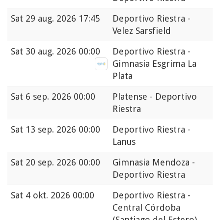
Sat
29 aug. 2026 17:45
Deportivo Riestra -
Velez Sarsfield
Sat
30 aug. 2026 00:00
Deportivo Riestra -
Gimnasia Esgrima La
Plata
Sat
6 sep. 2026 00:00
Platense - Deportivo
Riestra
Sat
13 sep. 2026 00:00
Deportivo Riestra -
Lanus
Sat
20 sep. 2026 00:00
Gimnasia Mendoza -
Deportivo Riestra
Sat
4 okt. 2026 00:00
Deportivo Riestra -
Central Córdoba
(Santiago del Estero)