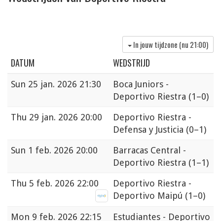
In jouw tijdzone (nu
21:00
)
DATUM
WEDSTRIJD
Sun
25 jan. 2026 21:30
Boca Juniors -
Deportivo Riestra
(1–0)
Thu
29 jan. 2026 20:00
Deportivo Riestra -
Defensa y Justicia
(0–1)
Sun
1 feb. 2026 20:00
Barracas Central -
Deportivo Riestra
(1–1)
Thu
5 feb. 2026 22:00
Deportivo Riestra -
Deportivo Maipú
(1–0)
Mon
9 feb. 2026 22:15
Estudiantes - Deportivo