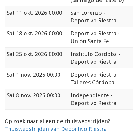
Sat
11 okt. 2026 00:00
San Lorenzo -
Deportivo Riestra
Sat
18 okt. 2026 00:00
Deportivo Riestra -
Unión Santa Fe
Sat
25 okt. 2026 00:00
Instituto Cordoba -
Deportivo Riestra
Sat
1 nov. 2026 00:00
Deportivo Riestra -
Talleres Córdoba
Sat
8 nov. 2026 00:00
Independiente -
Deportivo Riestra
Op zoek naar alleen de thuiswedstrijden?
Thuiswedstrijden van Deportivo Riestra