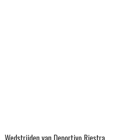
Wedstrijden van Deportivo Riestra