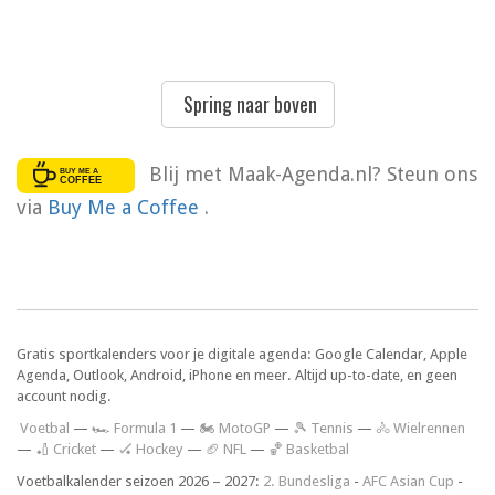
Spring naar boven
Blij met Maak-Agenda.nl? Steun ons
via
Buy Me a Coffee
.
Gratis sportkalenders voor je digitale agenda: Google Calendar, Apple
Agenda, Outlook, Android, iPhone en meer. Altijd up-to-date, en geen
account nodig.
V
oetbal
—
🏎️ Formula 1
—
🏍 MotoGP
—
🎾 Tennis
—
🚴 Wielrennen
—
🏏 Cricket
—
🏑 Hockey
—
🏈 NFL
—
🏀 Basketbal
Voetbalkalender seizoen 2026 – 2027:
2. Bundesliga
-
AFC Asian Cup
-