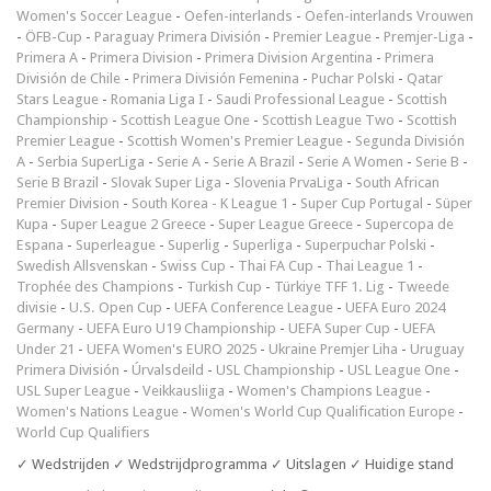
Women's Soccer League
-
Oefen-interlands
-
Oefen-interlands Vrouwen
-
ÖFB-Cup
-
Paraguay Primera División
-
Premier League
-
Premjer-Liga
-
Primera A
-
Primera Division
-
Primera Division Argentina
-
Primera
División de Chile
-
Primera División Femenina
-
Puchar Polski
-
Qatar
Stars League
-
Romania Liga I
-
Saudi Professional League
-
Scottish
Championship
-
Scottish League One
-
Scottish League Two
-
Scottish
Premier League
-
Scottish Women's Premier League
-
Segunda División
A
-
Serbia SuperLiga
-
Serie A
-
Serie A Brazil
-
Serie A Women
-
Serie B
-
Serie B Brazil
-
Slovak Super Liga
-
Slovenia PrvaLiga
-
South African
Premier Division
-
South Korea - K League 1
-
Super Cup Portugal
-
Süper
Kupa
-
Super League 2 Greece
-
Super League Greece
-
Supercopa de
Espana
-
Superleague
-
Superlig
-
Superliga
-
Superpuchar Polski
-
Swedish Allsvenskan
-
Swiss Cup
-
Thai FA Cup
-
Thai League 1
-
Trophée des Champions
-
Turkish Cup
-
Türkiye TFF 1. Lig
-
Tweede
divisie
-
U.S. Open Cup
-
UEFA Conference League
-
UEFA Euro 2024
Germany
-
UEFA Euro U19 Championship
-
UEFA Super Cup
-
UEFA
Under 21
-
UEFA Women's EURO 2025
-
Ukraine Premjer Liha
-
Uruguay
Primera División
-
Úrvalsdeild
-
USL Championship
-
USL League One
-
USL Super League
-
Veikkausliiga
-
Women's Champions League
-
Women's Nations League
-
Women's World Cup Qualification Europe
-
World Cup Qualifiers
✓ Wedstrijden ✓ Wedstrijdprogramma ✓ Uitslagen ✓ Huidige stand