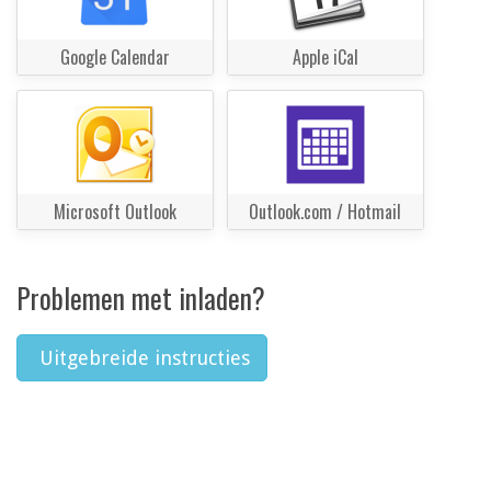
Google Calendar
Apple iCal
Microsoft Outlook
Outlook.com / Hotmail
Problemen met inladen?
Uitgebreide instructies