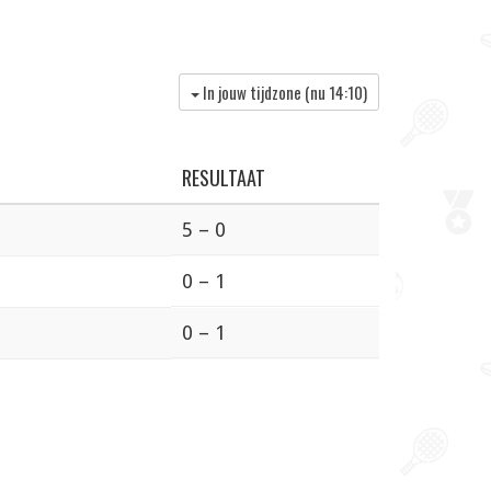
In jouw tijdzone (nu
14:10
)
RESULTAAT
5 – 0
0 – 1
0 – 1