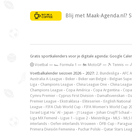
Blij met Maak-Agenda.nl? S
Gratis sportkalenders voor je digitale agenda: Google Cale
V
oetbal
—
🏎️ Formula 1
—
🏍 MotoGP
—
🎾 Tennis
—

Voetbalkalender seizoen 2026 – 2027:
2. Bundesliga
-
AFC A
Australia A-League
-
Beker
-
Beker van België
-
Belgian Supe
Liga
-
Champions League
-
China League One
-
China Leagu
Champions League
-
Copa América
-
Copa Argentina
-
Copa
Cymru Premier
-
Cyprus First Division
-
Damallsvenskan
-
Da
Premier League
-
Ekstraklasa
-
Eliteserien
-
English National
League
-
FIFA Club World Cup
-
FIFA Women's World Cup 2
Israel Ligat Ha`Al
-
Japan - J1 League
-
Johan Cruijff Schaal
Liga MX Femenil
-
Ligue 1
-
Ligue 2
-
Meistriliiga
-
MLS
-
MLS 
interlands
-
Oefen-interlands Vrouwen
-
ÖFB-Cup
-
Paraguay
Primera División Femenina
-
Puchar Polski
-
Qatar Stars Lea