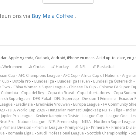
teun ons via
Buy Me a Coffee
.
ndar, Apple Agenda, Outlook, Android, iPhone en meer. Altijd up-to-date, en g
 Wielrennen
—
🏏 Cricket
—
🏑 Hockey
—
🏈 NFL
—
🏀 Basketbal
sian Cup
-
AFC Champions League
-
AFC Cup
-
Africa Cup of Nations
-
Argenti
r Cup
-
Botola Pro
-
Bundesliga
-
Bundesliga Frauen
-
Bundesliga Österreich
-
e Two
-
China Women's Super League
-
Chinese FA Cup
-
Chinese FA Super Cu
 Colombia
-
Copa del Rey
-
Copa do Brasil
-
Copa Libertadores
-
Copa Sudam
nish Superligaen
-
DFB-Pokal
-
DFL-Supercup
-
Division 1 Féminine
-
Ecuador P
 League
-
Eredivisie
-
Eredivisie Vrouwen
-
Europa League
-
FA Community Shie
023
-
FIFA World Cup 2026
-
Hungarian Nemzeti Bajnokság NB 1
-
I liga
-
India
-
Jupiler Pro League
-
Keuken Kampioen Divisie
-
League Cup
-
League One
-
Le
Next Pro
-
Nations League
-
NIFL Premiership
-
NISA
-
Northern Super League
 Primera División
-
Premier League
-
Premjer-Liga
-
Primera A
-
Primera Divis
gue
-
Romania Liga I
-
Saudi Professional League
-
Scottish Championship
-
Sc