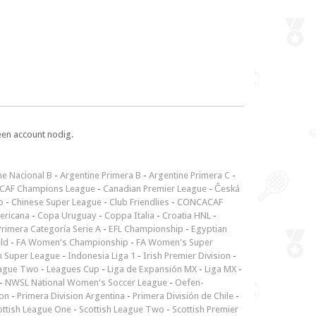
een account nodig.
ne Nacional B
-
Argentine Primera B
-
Argentine Primera C
-
CAF Champions League
-
Canadian Premier League
-
Česká
p
-
Chinese Super League
-
Club Friendlies
-
CONCACAF
ericana
-
Copa Uruguay
-
Coppa Italia
-
Croatia HNL
-
rimera Categoría Serie A
-
EFL Championship
-
Egyptian
ld
-
FA Women's Championship
-
FA Women's Super
n Super League
-
Indonesia Liga 1
-
Irish Premier Division
-
ague Two
-
Leagues Cup
-
Liga de Expansión MX
-
Liga MX
-
-
NWSL National Women's Soccer League
-
Oefen-
ion
-
Primera Division Argentina
-
Primera División de Chile
-
ottish League One
-
Scottish League Two
-
Scottish Premier