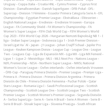
Uruguay
-
Coppa Italia
-
Croatia HNL
-
Cymru Premier
-
Cyprus First
Division
-
Damallsvenskan
-
Danish Superligaen
-
DFB-Pokal
-
DFL-
Supercup
-
Division 1 Féminine
-
Ecuador Primera Categoría Serie A
-
EFL
Championship
-
Egyptian Premier League
-
Ekstraklasa
-
Eliteserien
-
English National League
-
Eredivisie
-
Eredivisie Vrouwen
-
Europa
League
-
FA Community Shield
-
FA Women's Championship
-
FA
Women's Super League
-
FIFA Club World Cup
-
FIFA Women's World
Cup 2023
-
FIFA World Cup 2026
-
Hungarian Nemzeti Bajnokság NB 1
-
I
liga
-
Indian Super League
-
Indonesia Liga 1
-
Irish Premier Division
-
Israel Ligat Ha`Al
-
Japan - J1 League
-
Johan Cruijff Schaal
-
Jupiler Pro
League
-
Keuken Kampioen Divisie
-
League Cup
-
League One
-
League
Two
-
Leagues Cup
-
Liga de Expansión MX
-
Liga MX
-
Liga MX Femenil
-
Ligue 1
-
Ligue 2
-
Meistriliiga
-
MLS
-
MLS Next Pro
-
Nations League
-
NIFL Premiership
-
NISA
-
Northern Super League
-
NWSL National
Women's Soccer League
-
Oefen-interlands
-
Oefen-interlands Vrouwen
-
ÖFB-Cup
-
Paraguay Primera División
-
Premier League
-
Premjer-Liga
-
Primera A
-
Primera Division
-
Primera Division Argentina
-
Primera
División de Chile
-
Primera División Femenina
-
Puchar Polski
-
Qatar
Stars League
-
Romania Liga I
-
Saudi Professional League
-
Scottish
Championship
-
Scottish League One
-
Scottish League Two
-
Scottish
Premier League
-
Scottish Women's Premier League
-
Segunda División
A
-
Serbia SuperLiga
-
Serie A
-
Serie A Brazil
-
Serie A Women
-
Serie B
-
Serie B Brazil
-
Slovak Super Liga
-
Slovenia PrvaLiga
-
South African