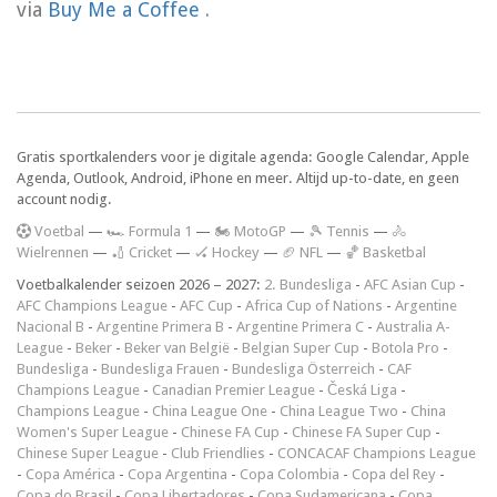
via
Buy Me a Coffee
.
Gratis sportkalenders voor je digitale agenda: Google Calendar, Apple
Agenda, Outlook, Android, iPhone en meer. Altijd up-to-date, en geen
account nodig.
V
oetbal
—
🏎️ Formula 1
—
🏍 MotoGP
—
🎾 Tennis
—
🚴
Wielrennen
—
🏏 Cricket
—
🏑 Hockey
—
🏈 NFL
—
🏀 Basketbal
Voetbalkalender seizoen 2026 – 2027:
2. Bundesliga
-
AFC Asian Cup
-
AFC Champions League
-
AFC Cup
-
Africa Cup of Nations
-
Argentine
Nacional B
-
Argentine Primera B
-
Argentine Primera C
-
Australia A-
League
-
Beker
-
Beker van België
-
Belgian Super Cup
-
Botola Pro
-
Bundesliga
-
Bundesliga Frauen
-
Bundesliga Österreich
-
CAF
Champions League
-
Canadian Premier League
-
Česká Liga
-
Champions League
-
China League One
-
China League Two
-
China
Women's Super League
-
Chinese FA Cup
-
Chinese FA Super Cup
-
Chinese Super League
-
Club Friendlies
-
CONCACAF Champions League
-
Copa América
-
Copa Argentina
-
Copa Colombia
-
Copa del Rey
-
Copa do Brasil
-
Copa Libertadores
-
Copa Sudamericana
-
Copa