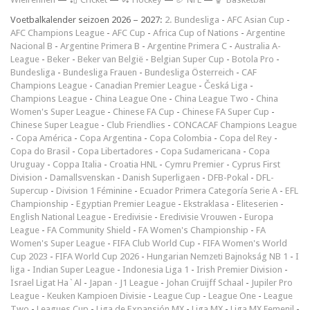
Voetbalkalender seizoen 2026 – 2027:
2. Bundesliga
-
AFC Asian Cup
-
AFC Champions League
-
AFC Cup
-
Africa Cup of Nations
-
Argentine
Nacional B
-
Argentine Primera B
-
Argentine Primera C
-
Australia A-
League
-
Beker
-
Beker van België
-
Belgian Super Cup
-
Botola Pro
-
Bundesliga
-
Bundesliga Frauen
-
Bundesliga Österreich
-
CAF
Champions League
-
Canadian Premier League
-
Česká Liga
-
Champions League
-
China League One
-
China League Two
-
China
Women's Super League
-
Chinese FA Cup
-
Chinese FA Super Cup
-
Chinese Super League
-
Club Friendlies
-
CONCACAF Champions League
-
Copa América
-
Copa Argentina
-
Copa Colombia
-
Copa del Rey
-
Copa do Brasil
-
Copa Libertadores
-
Copa Sudamericana
-
Copa
Uruguay
-
Coppa Italia
-
Croatia HNL
-
Cymru Premier
-
Cyprus First
Division
-
Damallsvenskan
-
Danish Superligaen
-
DFB-Pokal
-
DFL-
Supercup
-
Division 1 Féminine
-
Ecuador Primera Categoría Serie A
-
EFL
Championship
-
Egyptian Premier League
-
Ekstraklasa
-
Eliteserien
-
English National League
-
Eredivisie
-
Eredivisie Vrouwen
-
Europa
League
-
FA Community Shield
-
FA Women's Championship
-
FA
Women's Super League
-
FIFA Club World Cup
-
FIFA Women's World
Cup 2023
-
FIFA World Cup 2026
-
Hungarian Nemzeti Bajnokság NB 1
-
I
liga
-
Indian Super League
-
Indonesia Liga 1
-
Irish Premier Division
-
Israel Ligat Ha`Al
-
Japan - J1 League
-
Johan Cruijff Schaal
-
Jupiler Pro
League
-
Keuken Kampioen Divisie
-
League Cup
-
League One
-
League
Two
-
Leagues Cup
-
Liga de Expansión MX
-
Liga MX
-
Liga MX Femenil
-