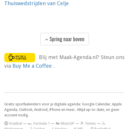
Thuiswedstrijden van Celje
Spring naar boven
Blij met Maak-Agenda.nl? Steun ons
via
Buy Me a Coffee
.
Gratis sportkalenders voor je digitale agenda: Google Calendar, Apple
Agenda, Outlook, Android, iPhone en meer. Altijd up-to-date, en geen
account nodig.
V
oetbal
—
🏎️ Formula 1
—
🏍 MotoGP
—
🎾 Tennis
—
🚴
Wielrennen
—
🏏 Cricket
—
🏑 Hockey
—
🏈 NFL
—
🏀 Basketbal