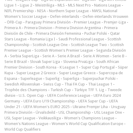
Ligue 1
-
Ligue 2
-
Meistriliiga
-
MLS
-
MLS Next Pro
-
Nations League
-
NIFL Premiership
-
NISA
-
Northern Super League
-
NWSL National
Women's Soccer League
-
Oefen-interlands
-
Oefen-interlands Vrouwen
-
ÖFB-Cup
-
Paraguay Primera División
-
Premier League
-
Premjer-Liga
-
Primera A
-
Primera Division
-
Primera Division Argentina
-
Primera
División de Chile
-
Primera División Femenina
-
Puchar Polski
-
Qatar
Stars League
-
Romania Liga I
-
Saudi Professional League
-
Scottish
Championship
-
Scottish League One
-
Scottish League Two
-
Scottish
Premier League
-
Scottish Women's Premier League
-
Segunda División
A
-
Serbia SuperLiga
-
Serie A
-
Serie A Brazil
-
Serie A Women
-
Serie B
-
Serie B Brazil
-
Slovak Super Liga
-
Slovenia PrvaLiga
-
South African
Premier Division
-
South Korea - K League 1
-
Super Cup Portugal
-
Süper
Kupa
-
Super League 2 Greece
-
Super League Greece
-
Supercopa de
Espana
-
Superleague
-
Superlig
-
Superliga
-
Superpuchar Polski
-
Swedish Allsvenskan
-
Swiss Cup
-
Thai FA Cup
-
Thai League 1
-
Trophée des Champions
-
Turkish Cup
-
Türkiye TFF 1. Lig
-
Tweede
divisie
-
U.S. Open Cup
-
UEFA Conference League
-
UEFA Euro 2024
Germany
-
UEFA Euro U19 Championship
-
UEFA Super Cup
-
UEFA
Under 21
-
UEFA Women's EURO 2025
-
Ukraine Premjer Liha
-
Uruguay
Primera División
-
Úrvalsdeild
-
USL Championship
-
USL League One
-
USL Super League
-
Veikkausliiga
-
Women's Champions League
-
Women's Nations League
-
Women's World Cup Qualification Europe
-
World Cup Qualifiers