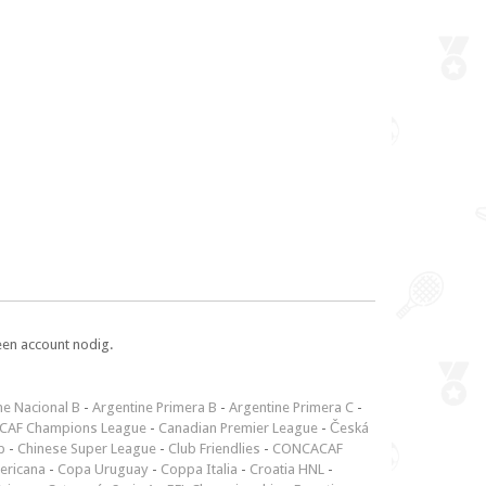
een account nodig.
ne Nacional B
-
Argentine Primera B
-
Argentine Primera C
-
CAF Champions League
-
Canadian Premier League
-
Česká
p
-
Chinese Super League
-
Club Friendlies
-
CONCACAF
ericana
-
Copa Uruguay
-
Coppa Italia
-
Croatia HNL
-