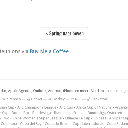
Spring naar boven
teun ons via
Buy Me a Coffee
.
ndar, Apple Agenda, Outlook, Android, iPhone en meer. Altijd up-to-date, en g
 Wielrennen
—
🏏 Cricket
—
🏑 Hockey
—
🏈 NFL
—
🏀 Basketbal
sian Cup
-
AFC Champions League
-
AFC Cup
-
Africa Cup of Nations
-
Argenti
r Cup
-
Botola Pro
-
Bundesliga
-
Bundesliga Frauen
-
Bundesliga Österreich
-
e Two
-
China Women's Super League
-
Chinese FA Cup
-
Chinese FA Super Cu
 Colombia
-
Copa del Rey
-
Copa do Brasil
-
Copa Libertadores
-
Copa Sudam