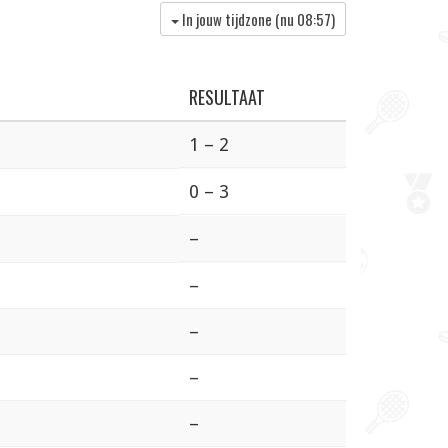
In jouw tijdzone (nu
08:57
)
RESULTAAT
1 – 2
0 – 3
–
–
–
–
–