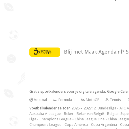
Blij met Maak-Agenda.nl? S
Gratis sportkalenders voor je digitale agenda: Google Cale
V
oetbal
—
🏎️ Formula 1
—
🏍 MotoGP
—
🎾 Tennis
—

Voetbalkalender seizoen 2026 – 2027:
2. Bundesliga
-
AFC A
Australia A-League
-
Beker
-
Beker van België
-
Belgian Supe
Liga
-
Champions League
-
China League One
-
China Leagu
Champions League
-
Copa América
-
Copa Argentina
-
Copa