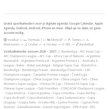
Gratis sportkalenders voor je digitale agenda: Google Calendar, Apple
Agenda, Outlook, Android, iPhone en meer. Altijd up-to-date, en geen
account nodig.
V
oetbal
—
🏎️ Formula 1
—
🏍 MotoGP
—
🎾 Tennis
—
🚴
Wielrennen
—
🏏 Cricket
—
🏑 Hockey
—
🏈 NFL
—
🏀 Basketbal
Voetbalkalender seizoen 2026 – 2027:
2. Bundesliga
-
AFC Asian Cup
-
AFC Champions League
-
AFC Cup
-
Africa Cup of Nations
-
Argentine
Nacional B
-
Argentine Primera B
-
Argentine Primera C
-
Australia A-
League
-
Beker
-
Beker van België
-
Belgian Super Cup
-
Botola Pro
-
Bundesliga
-
Bundesliga Frauen
-
Bundesliga Österreich
-
CAF
Champions League
-
Canadian Premier League
-
Česká Liga
-
Champions League
-
China League One
-
China League Two
-
China
Women's Super League
-
Chinese FA Cup
-
Chinese FA Super Cup
-
Chinese Super League
-
Club Friendlies
-
CONCACAF Champions League
-
Copa América
-
Copa Argentina
-
Copa Colombia
-
Copa del Rey
-
Copa do Brasil
-
Copa Libertadores
-
Copa Sudamericana
-
Copa
Uruguay
-
Coppa Italia
-
Croatia HNL
-
Cymru Premier
-
Cyprus First
Division
-
Damallsvenskan
-
Danish Superligaen
-
DFB-Pokal
-
DFL-