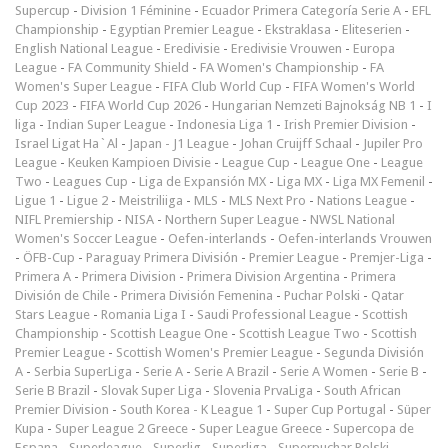
Supercup
-
Division 1 Féminine
-
Ecuador Primera Categoría Serie A
-
EFL
Championship
-
Egyptian Premier League
-
Ekstraklasa
-
Eliteserien
-
English National League
-
Eredivisie
-
Eredivisie Vrouwen
-
Europa
League
-
FA Community Shield
-
FA Women's Championship
-
FA
Women's Super League
-
FIFA Club World Cup
-
FIFA Women's World
Cup 2023
-
FIFA World Cup 2026
-
Hungarian Nemzeti Bajnokság NB 1
-
I
liga
-
Indian Super League
-
Indonesia Liga 1
-
Irish Premier Division
-
Israel Ligat Ha`Al
-
Japan - J1 League
-
Johan Cruijff Schaal
-
Jupiler Pro
League
-
Keuken Kampioen Divisie
-
League Cup
-
League One
-
League
Two
-
Leagues Cup
-
Liga de Expansión MX
-
Liga MX
-
Liga MX Femenil
-
Ligue 1
-
Ligue 2
-
Meistriliiga
-
MLS
-
MLS Next Pro
-
Nations League
-
NIFL Premiership
-
NISA
-
Northern Super League
-
NWSL National
Women's Soccer League
-
Oefen-interlands
-
Oefen-interlands Vrouwen
-
ÖFB-Cup
-
Paraguay Primera División
-
Premier League
-
Premjer-Liga
-
Primera A
-
Primera Division
-
Primera Division Argentina
-
Primera
División de Chile
-
Primera División Femenina
-
Puchar Polski
-
Qatar
Stars League
-
Romania Liga I
-
Saudi Professional League
-
Scottish
Championship
-
Scottish League One
-
Scottish League Two
-
Scottish
Premier League
-
Scottish Women's Premier League
-
Segunda División
A
-
Serbia SuperLiga
-
Serie A
-
Serie A Brazil
-
Serie A Women
-
Serie B
-
Serie B Brazil
-
Slovak Super Liga
-
Slovenia PrvaLiga
-
South African
Premier Division
-
South Korea - K League 1
-
Super Cup Portugal
-
Süper
Kupa
-
Super League 2 Greece
-
Super League Greece
-
Supercopa de
Espana
-
Superleague
-
Superlig
-
Superliga
-
Superpuchar Polski
-