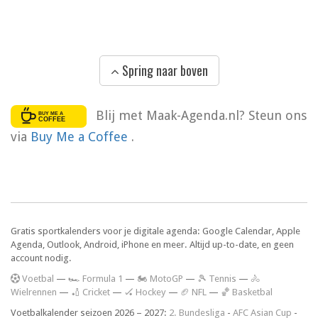
Spring naar boven
Blij met Maak-Agenda.nl? Steun ons
via
Buy Me a Coffee
.
Gratis sportkalenders voor je digitale agenda: Google Calendar, Apple
Agenda, Outlook, Android, iPhone en meer. Altijd up-to-date, en geen
account nodig.
V
oetbal
—
🏎️ Formula 1
—
🏍 MotoGP
—
🎾 Tennis
—
🚴
Wielrennen
—
🏏 Cricket
—
🏑 Hockey
—
🏈 NFL
—
🏀 Basketbal
Voetbalkalender seizoen 2026 – 2027:
2. Bundesliga
-
AFC Asian Cup
-