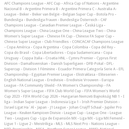
AFC Champions League
-
AFC Cup
-
Africa Cup of Nations
-
Argentine
Nacional B
-
Argentine Primera B
-
Argentine Primera C
-
Australia A-
League
-
Beker
-
Beker van België
-
Belgian Super Cup
-
Botola Pro
-
Bundesliga
-
Bundesliga Frauen
-
Bundesliga Österreich
-
CAF
Champions League
-
Canadian Premier League
-
Česká Liga
-
Champions League
-
China League One
-
China League Two
-
China
Women's Super League
-
Chinese FA Cup
-
Chinese FA Super Cup
-
Chinese Super League
-
Club Friendlies
-
CONCACAF Champions League
-
Copa América
-
Copa Argentina
-
Copa Colombia
-
Copa del Rey
-
Copa do Brasil
-
Copa Libertadores
-
Copa Sudamericana
-
Copa
Uruguay
-
Coppa Italia
-
Croatia HNL
-
Cymru Premier
-
Cyprus First
Division
-
Damallsvenskan
-
Danish Superligaen
-
DFB-Pokal
-
DFL-
Supercup
-
Division 1 Féminine
-
Ecuador Primera Categoría Serie A
-
EFL
Championship
-
Egyptian Premier League
-
Ekstraklasa
-
Eliteserien
-
English National League
-
Eredivisie
-
Eredivisie Vrouwen
-
Europa
League
-
FA Community Shield
-
FA Women's Championship
-
FA
Women's Super League
-
FIFA Club World Cup
-
FIFA Women's World
Cup 2023
-
FIFA World Cup 2026
-
Hungarian Nemzeti Bajnokság NB 1
-
I
liga
-
Indian Super League
-
Indonesia Liga 1
-
Irish Premier Division
-
Israel Ligat Ha`Al
-
Japan - J1 League
-
Johan Cruijff Schaal
-
Jupiler Pro
League
-
Keuken Kampioen Divisie
-
League Cup
-
League One
-
League
Two
-
Leagues Cup
-
Liga de Expansión MX
-
Liga MX
-
Liga MX Femenil
-
Ligue 1
-
Ligue 2
-
Meistriliiga
-
MLS
-
MLS Next Pro
-
Nations League
-