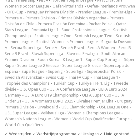
NIFL Premiership
-
NISA
-
Northern Super League
-
NWSL National
Women's Soccer League
-
Oefen-interlands
-
Oefen-interlands Vrouwen
-
ÖFB-Cup
-
Paraguay Primera División
-
Premier League
-
Premjer-Liga
-
Primera A
-
Primera Division
-
Primera Division Argentina
-
Primera
División de Chile
-
Primera División Femenina
-
Puchar Polski
-
Qatar
Stars League
-
Romania Liga I
-
Saudi Professional League
-
Scottish
Championship
-
Scottish League One
-
Scottish League Two
-
Scottish
Premier League
-
Scottish Women's Premier League
-
Segunda División
A
-
Serbia SuperLiga
-
Serie A
-
Serie A Brazil
-
Serie A Women
-
Serie B
-
Serie B Brazil
-
Slovak Super Liga
-
Slovenia PrvaLiga
-
South African
Premier Division
-
South Korea - K League 1
-
Super Cup Portugal
-
Süper
Kupa
-
Super League 2 Greece
-
Super League Greece
-
Supercopa de
Espana
-
Superleague
-
Superlig
-
Superliga
-
Superpuchar Polski
-
Swedish Allsvenskan
-
Swiss Cup
-
Thai FA Cup
-
Thai League 1
-
Trophée des Champions
-
Turkish Cup
-
Türkiye TFF 1. Lig
-
Tweede
divisie
-
U.S. Open Cup
-
UEFA Conference League
-
UEFA Euro 2024
Germany
-
UEFA Euro U19 Championship
-
UEFA Super Cup
-
UEFA
Under 21
-
UEFA Women's EURO 2025
-
Ukraine Premjer Liha
-
Uruguay
Primera División
-
Úrvalsdeild
-
USL Championship
-
USL League One
-
USL Super League
-
Veikkausliiga
-
Women's Champions League
-
Women's Nations League
-
Women's World Cup Qualification Europe
-
World Cup Qualifiers
✓ Wedstrijden ✓ Wedstrijdprogramma ✓ Uitslagen ✓ Huidige stand