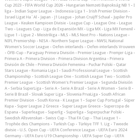
Cup 2023
-
FIFA World Cup 2026
-
Hungarian Nemzeti Bajnokság NB 1
-
I
liga
-
Indian Super League
-
Indonesia Liga 1
-
Irish Premier Division
-
Israel Ligat Ha`Al
-
Japan - J1 League
-
Johan Cruijff Schaal
-
Jupiler Pro
League
-
Keuken Kampioen Divisie
-
League Cup
-
League One
-
League
Two
-
Leagues Cup
-
Liga de Expansión MX
-
Liga MX
-
Liga MX Femenil
-
Ligue 1
-
Ligue 2
-
Meistriliiga
-
MLS
-
MLS Next Pro
-
Nations League
-
NIFL Premiership
-
NISA
-
Northern Super League
-
NWSL National
Women's Soccer League
-
Oefen-interlands
-
Oefen-interlands Vrouwen
-
ÖFB-Cup
-
Paraguay Primera División
-
Premier League
-
Premjer-Liga
-
Primera A
-
Primera Division
-
Primera Division Argentina
-
Primera
División de Chile
-
Primera División Femenina
-
Puchar Polski
-
Qatar
Stars League
-
Romania Liga I
-
Saudi Professional League
-
Scottish
Championship
-
Scottish League One
-
Scottish League Two
-
Scottish
Premier League
-
Scottish Women's Premier League
-
Segunda División
A
-
Serbia SuperLiga
-
Serie A
-
Serie A Brazil
-
Serie A Women
-
Serie B
-
Serie B Brazil
-
Slovak Super Liga
-
Slovenia PrvaLiga
-
South African
Premier Division
-
South Korea - K League 1
-
Super Cup Portugal
-
Süper
Kupa
-
Super League 2 Greece
-
Super League Greece
-
Supercopa de
Espana
-
Superleague
-
Superlig
-
Superliga
-
Superpuchar Polski
-
Swedish Allsvenskan
-
Swiss Cup
-
Thai FA Cup
-
Thai League 1
-
Trophée des Champions
-
Turkish Cup
-
Türkiye TFF 1. Lig
-
Tweede
divisie
-
U.S. Open Cup
-
UEFA Conference League
-
UEFA Euro 2024
Germany
-
UEFA Euro U19 Championship
-
UEFA Super Cup
-
UEFA