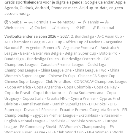
Gratis sportkalenders voor je digitale agenda: Google Calendar, Apple
Agenda, Outlook, Android, iPhone en meer. Altijd up-to-date, en geen
account nodig.
V
oetbal
—
🏎️ Formula 1
—
🏍 MotoGP
—
🎾 Tennis
—
🚴
Wielrennen
—
🏏 Cricket
—
🏑 Hockey
—
🏈 NFL
—
🏀 Basketbal
Voetbalkalender seizoen 2026 – 2027:
2. Bundesliga
-
AFC Asian Cup
-
AFC Champions League
-
AFC Cup
-
Africa Cup of Nations
-
Argentine
Nacional B
-
Argentine Primera B
-
Argentine Primera C
-
Australia A-
League
-
Beker
-
Beker van België
-
Belgian Super Cup
-
Botola Pro
-
Bundesliga
-
Bundesliga Frauen
-
Bundesliga Österreich
-
CAF
Champions League
-
Canadian Premier League
-
Česká Liga
-
Champions League
-
China League One
-
China League Two
-
China
Women's Super League
-
Chinese FA Cup
-
Chinese FA Super Cup
-
Chinese Super League
-
Club Friendlies
-
CONCACAF Champions League
-
Copa América
-
Copa Argentina
-
Copa Colombia
-
Copa del Rey
-
Copa do Brasil
-
Copa Libertadores
-
Copa Sudamericana
-
Copa
Uruguay
-
Coppa Italia
-
Croatia HNL
-
Cymru Premier
-
Cyprus First
Division
-
Damallsvenskan
-
Danish Superligaen
-
DFB-Pokal
-
DFL-
Supercup
-
Division 1 Féminine
-
Ecuador Primera Categoría Serie A
-
EFL
Championship
-
Egyptian Premier League
-
Ekstraklasa
-
Eliteserien
-
English National League
-
Eredivisie
-
Eredivisie Vrouwen
-
Europa
League
-
FA Community Shield
-
FA Women's Championship
-
FA
Women's Super League
-
FIFA Club World Cup
-
FIFA Women's World