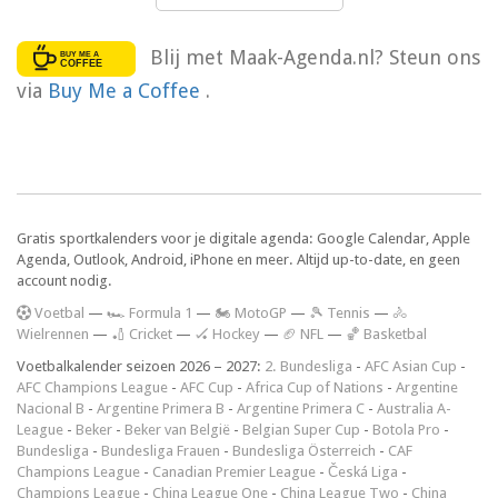
Blij met Maak-Agenda.nl? Steun ons
via
Buy Me a Coffee
.
Gratis sportkalenders voor je digitale agenda: Google Calendar, Apple
Agenda, Outlook, Android, iPhone en meer. Altijd up-to-date, en geen
account nodig.
V
oetbal
—
🏎️ Formula 1
—
🏍 MotoGP
—
🎾 Tennis
—
🚴
Wielrennen
—
🏏 Cricket
—
🏑 Hockey
—
🏈 NFL
—
🏀 Basketbal
Voetbalkalender seizoen 2026 – 2027:
2. Bundesliga
-
AFC Asian Cup
-
AFC Champions League
-
AFC Cup
-
Africa Cup of Nations
-
Argentine
Nacional B
-
Argentine Primera B
-
Argentine Primera C
-
Australia A-
League
-
Beker
-
Beker van België
-
Belgian Super Cup
-
Botola Pro
-
Bundesliga
-
Bundesliga Frauen
-
Bundesliga Österreich
-
CAF
Champions League
-
Canadian Premier League
-
Česká Liga
-
Champions League
-
China League One
-
China League Two
-
China