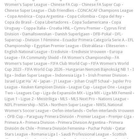
Women's Super League
-
Chinese FA Cup
-
Chinese FA Super Cup
-
Chinese Super League
-
Club Friendlies
-
CONCACAF Champions League
-
Copa América
-
Copa Argentina
-
Copa Colombia
-
Copa del Rey
-
Copa do Brasil
-
Copa Libertadores
-
Copa Sudamericana
-
Copa
Uruguay
-
Coppa Italia
-
Croatia HNL
-
Cymru Premier
-
Cyprus First
Division
-
Damallsvenskan
-
Danish Superligaen
-
DFB-Pokal
-
DFL-
Supercup
-
Division 1 Féminine
-
Ecuador Primera Categoría Serie A
-
EFL
Championship
-
Egyptian Premier League
-
Ekstraklasa
-
Eliteserien
-
English National League
-
Eredivisie
-
Eredivisie Vrouwen
-
Europa
League
-
FA Community Shield
-
FA Women's Championship
-
FA
Women's Super League
-
FIFA Club World Cup
-
FIFA Women's World
Cup 2023
-
FIFA World Cup 2026
-
Hungarian Nemzeti Bajnokság NB 1
-
I
liga
-
Indian Super League
-
Indonesia Liga 1
-
Irish Premier Division
-
Israel Ligat Ha`Al
-
Japan - J1 League
-
Johan Cruijff Schaal
-
Jupiler Pro
League
-
Keuken Kampioen Divisie
-
League Cup
-
League One
-
League
Two
-
Leagues Cup
-
Liga de Expansión MX
-
Liga MX
-
Liga MX Femenil
-
Ligue 1
-
Ligue 2
-
Meistriliiga
-
MLS
-
MLS Next Pro
-
Nations League
-
NIFL Premiership
-
NISA
-
Northern Super League
-
NWSL National
Women's Soccer League
-
Oefen-interlands
-
Oefen-interlands Vrouwen
-
ÖFB-Cup
-
Paraguay Primera División
-
Premier League
-
Premjer-Liga
-
Primera A
-
Primera Division
-
Primera Division Argentina
-
Primera
División de Chile
-
Primera División Femenina
-
Puchar Polski
-
Qatar
Stars League
-
Romania Liga I
-
Saudi Professional League
-
Scottish