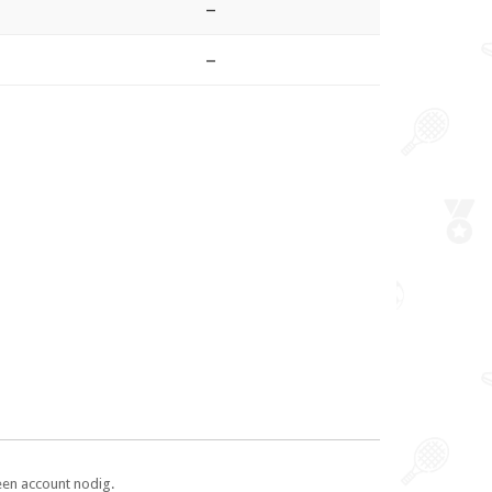
–
–
een account nodig.