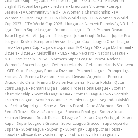
Championship
-
Egyptian Premier League
-
Ekstraklasa
-
Eliteserien
-
English National League
-
Eredivisie
-
Eredivisie Vrouwen
-
Europa
League
-
FA Community Shield
-
FA Women's Championship
-
FA
Women's Super League
-
FIFA Club World Cup
-
FIFA Women's World
Cup 2023
-
FIFA World Cup 2026
-
Hungarian Nemzeti Bajnokság NB 1
-
I
liga
-
Indian Super League
-
Indonesia Liga 1
-
Irish Premier Division
-
Israel Ligat Ha`Al
-
Japan - J1 League
-
Johan Cruijff Schaal
-
Jupiler Pro
League
-
Keuken Kampioen Divisie
-
League Cup
-
League One
-
League
Two
-
Leagues Cup
-
Liga de Expansión MX
-
Liga MX
-
Liga MX Femenil
-
Ligue 1
-
Ligue 2
-
Meistriliiga
-
MLS
-
MLS Next Pro
-
Nations League
-
NIFL Premiership
-
NISA
-
Northern Super League
-
NWSL National
Women's Soccer League
-
Oefen-interlands
-
Oefen-interlands Vrouwen
-
ÖFB-Cup
-
Paraguay Primera División
-
Premier League
-
Premjer-Liga
-
Primera A
-
Primera Division
-
Primera Division Argentina
-
Primera
División de Chile
-
Primera División Femenina
-
Puchar Polski
-
Qatar
Stars League
-
Romania Liga I
-
Saudi Professional League
-
Scottish
Championship
-
Scottish League One
-
Scottish League Two
-
Scottish
Premier League
-
Scottish Women's Premier League
-
Segunda División
A
-
Serbia SuperLiga
-
Serie A
-
Serie A Brazil
-
Serie A Women
-
Serie B
-
Serie B Brazil
-
Slovak Super Liga
-
Slovenia PrvaLiga
-
South African
Premier Division
-
South Korea - K League 1
-
Super Cup Portugal
-
Süper
Kupa
-
Super League 2 Greece
-
Super League Greece
-
Supercopa de
Espana
-
Superleague
-
Superlig
-
Superliga
-
Superpuchar Polski
-
Swedish Allsvenskan
-
Swiss Cup
-
Thai FA Cup
-
Thai League 1
-