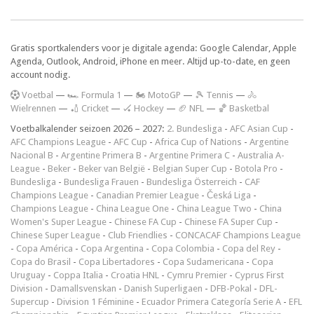
Gratis sportkalenders voor je digitale agenda: Google Calendar, Apple
Agenda, Outlook, Android, iPhone en meer. Altijd up-to-date, en geen
account nodig.
V
oetbal
—
🏎️ Formula 1
—
🏍 MotoGP
—
🎾 Tennis
—
🚴
Wielrennen
—
🏏 Cricket
—
🏑 Hockey
—
🏈 NFL
—
🏀 Basketbal
Voetbalkalender seizoen 2026 – 2027:
2. Bundesliga
-
AFC Asian Cup
-
AFC Champions League
-
AFC Cup
-
Africa Cup of Nations
-
Argentine
Nacional B
-
Argentine Primera B
-
Argentine Primera C
-
Australia A-
League
-
Beker
-
Beker van België
-
Belgian Super Cup
-
Botola Pro
-
Bundesliga
-
Bundesliga Frauen
-
Bundesliga Österreich
-
CAF
Champions League
-
Canadian Premier League
-
Česká Liga
-
Champions League
-
China League One
-
China League Two
-
China
Women's Super League
-
Chinese FA Cup
-
Chinese FA Super Cup
-
Chinese Super League
-
Club Friendlies
-
CONCACAF Champions League
-
Copa América
-
Copa Argentina
-
Copa Colombia
-
Copa del Rey
-
Copa do Brasil
-
Copa Libertadores
-
Copa Sudamericana
-
Copa
Uruguay
-
Coppa Italia
-
Croatia HNL
-
Cymru Premier
-
Cyprus First
Division
-
Damallsvenskan
-
Danish Superligaen
-
DFB-Pokal
-
DFL-
Supercup
-
Division 1 Féminine
-
Ecuador Primera Categoría Serie A
-
EFL