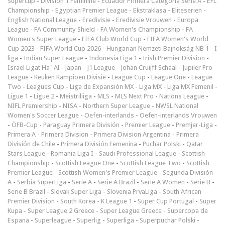
Supercup
-
Division 1 Féminine
-
Ecuador Primera Categoría Serie A
-
EFL
Championship
-
Egyptian Premier League
-
Ekstraklasa
-
Eliteserien
-
English National League
-
Eredivisie
-
Eredivisie Vrouwen
-
Europa
League
-
FA Community Shield
-
FA Women's Championship
-
FA
Women's Super League
-
FIFA Club World Cup
-
FIFA Women's World
Cup 2023
-
FIFA World Cup 2026
-
Hungarian Nemzeti Bajnokság NB 1
-
I
liga
-
Indian Super League
-
Indonesia Liga 1
-
Irish Premier Division
-
Israel Ligat Ha`Al
-
Japan - J1 League
-
Johan Cruijff Schaal
-
Jupiler Pro
League
-
Keuken Kampioen Divisie
-
League Cup
-
League One
-
League
Two
-
Leagues Cup
-
Liga de Expansión MX
-
Liga MX
-
Liga MX Femenil
-
Ligue 1
-
Ligue 2
-
Meistriliiga
-
MLS
-
MLS Next Pro
-
Nations League
-
NIFL Premiership
-
NISA
-
Northern Super League
-
NWSL National
Women's Soccer League
-
Oefen-interlands
-
Oefen-interlands Vrouwen
-
ÖFB-Cup
-
Paraguay Primera División
-
Premier League
-
Premjer-Liga
-
Primera A
-
Primera Division
-
Primera Division Argentina
-
Primera
División de Chile
-
Primera División Femenina
-
Puchar Polski
-
Qatar
Stars League
-
Romania Liga I
-
Saudi Professional League
-
Scottish
Championship
-
Scottish League One
-
Scottish League Two
-
Scottish
Premier League
-
Scottish Women's Premier League
-
Segunda División
A
-
Serbia SuperLiga
-
Serie A
-
Serie A Brazil
-
Serie A Women
-
Serie B
-
Serie B Brazil
-
Slovak Super Liga
-
Slovenia PrvaLiga
-
South African
Premier Division
-
South Korea - K League 1
-
Super Cup Portugal
-
Süper
Kupa
-
Super League 2 Greece
-
Super League Greece
-
Supercopa de
Espana
-
Superleague
-
Superlig
-
Superliga
-
Superpuchar Polski
-