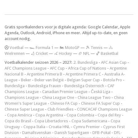
Gratis sportkalenders voor je digitale agenda: Google Calendar, Apple
Agenda, Outlook, Android, iPhone en meer. Altijd up-to-date, en geen
account nodig.
V
oetbal
—
🏎️ Formula 1
—
🏍 MotoGP
—
🎾 Tennis
—
🚴
Wielrennen
—
🏏 Cricket
—
🏑 Hockey
—
🏈 NFL
—
🏀 Basketbal
Voetbalkalender seizoen 2026 – 2027:
2. Bundesliga
-
AFC Asian Cup
-
AFC Champions League
-
AFC Cup
-
Africa Cup of Nations
-
Argentine
Nacional B
-
Argentine Primera B
-
Argentine Primera C
-
Australia A-
League
-
Beker
-
Beker van België
-
Belgian Super Cup
-
Botola Pro
-
Bundesliga
-
Bundesliga Frauen
-
Bundesliga Österreich
-
CAF
Champions League
-
Canadian Premier League
-
Česká Liga
-
Champions League
-
China League One
-
China League Two
-
China
Women's Super League
-
Chinese FA Cup
-
Chinese FA Super Cup
-
Chinese Super League
-
Club Friendlies
-
CONCACAF Champions League
-
Copa América
-
Copa Argentina
-
Copa Colombia
-
Copa del Rey
-
Copa do Brasil
-
Copa Libertadores
-
Copa Sudamericana
-
Copa
Uruguay
-
Coppa Italia
-
Croatia HNL
-
Cymru Premier
-
Cyprus First
Division
-
Damallsvenskan
-
Danish Superligaen
-
DFB-Pokal
-
DFL-