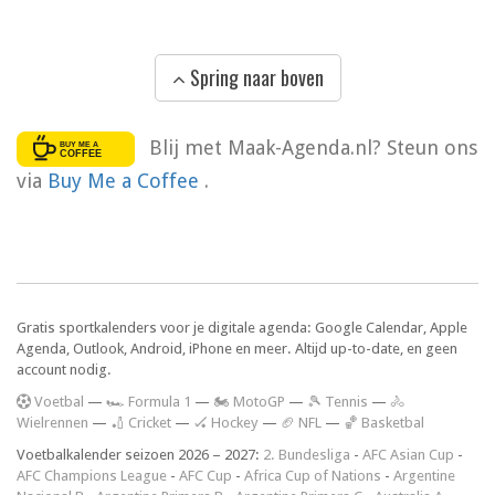
Spring naar boven
Blij met Maak-Agenda.nl? Steun ons
via
Buy Me a Coffee
.
Gratis sportkalenders voor je digitale agenda: Google Calendar, Apple
Agenda, Outlook, Android, iPhone en meer. Altijd up-to-date, en geen
account nodig.
V
oetbal
—
🏎️ Formula 1
—
🏍 MotoGP
—
🎾 Tennis
—
🚴
Wielrennen
—
🏏 Cricket
—
🏑 Hockey
—
🏈 NFL
—
🏀 Basketbal
Voetbalkalender seizoen 2026 – 2027:
2. Bundesliga
-
AFC Asian Cup
-
AFC Champions League
-
AFC Cup
-
Africa Cup of Nations
-
Argentine