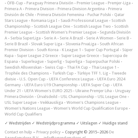
-
ÖFB-Cup
-
Paraguay Primera División
-
Premier League
-
Premjer-Liga
-
Primera A
-
Primera Division
-
Primera Division Argentina
-
Primera
División de Chile
-
Primera División Femenina
-
Puchar Polski
-
Qatar
Stars League
-
Romania Liga I
-
Saudi Professional League
-
Scottish
Championship
-
Scottish League One
-
Scottish League Two
-
Scottish
Premier League
-
Scottish Women's Premier League
-
Segunda División
A
-
Serbia SuperLiga
-
Serie A
-
Serie A Brazil
-
Serie A Women
-
Serie B
-
Serie B Brazil
-
Slovak Super Liga
-
Slovenia PrvaLiga
-
South African
Premier Division
-
South Korea - K League 1
-
Super Cup Portugal
-
Süper
Kupa
-
Super League 2 Greece
-
Super League Greece
-
Supercopa de
Espana
-
Superleague
-
Superlig
-
Superliga
-
Superpuchar Polski
-
Swedish Allsvenskan
-
Swiss Cup
-
Thai FA Cup
-
Thai League 1
-
Trophée des Champions
-
Turkish Cup
-
Türkiye TFF 1. Lig
-
Tweede
divisie
-
U.S. Open Cup
-
UEFA Conference League
-
UEFA Euro 2024
Germany
-
UEFA Euro U19 Championship
-
UEFA Super Cup
-
UEFA
Under 21
-
UEFA Women's EURO 2025
-
Ukraine Premjer Liha
-
Uruguay
Primera División
-
Úrvalsdeild
-
USL Championship
-
USL League One
-
USL Super League
-
Veikkausliiga
-
Women's Champions League
-
Women's Nations League
-
Women's World Cup Qualification Europe
-
World Cup Qualifiers
✓ Wedstrijden ✓ Wedstrijdprogramma ✓ Uitslagen ✓ Huidige stand
Contact en hulp
–
Privacy policy
– Copyright © 2015–2026
De
Agendamakers B.V.
–
info@agendamakers.nl