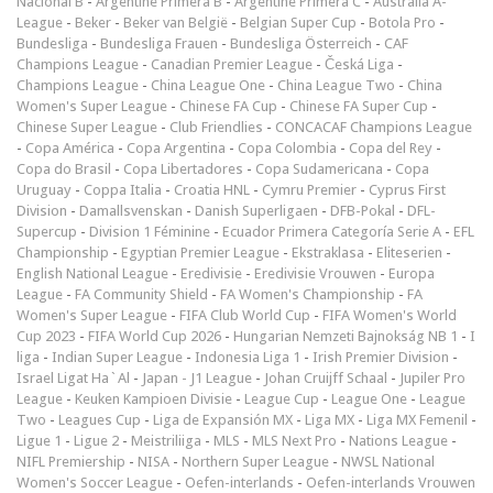
Nacional B
-
Argentine Primera B
-
Argentine Primera C
-
Australia A-
League
-
Beker
-
Beker van België
-
Belgian Super Cup
-
Botola Pro
-
Bundesliga
-
Bundesliga Frauen
-
Bundesliga Österreich
-
CAF
Champions League
-
Canadian Premier League
-
Česká Liga
-
Champions League
-
China League One
-
China League Two
-
China
Women's Super League
-
Chinese FA Cup
-
Chinese FA Super Cup
-
Chinese Super League
-
Club Friendlies
-
CONCACAF Champions League
-
Copa América
-
Copa Argentina
-
Copa Colombia
-
Copa del Rey
-
Copa do Brasil
-
Copa Libertadores
-
Copa Sudamericana
-
Copa
Uruguay
-
Coppa Italia
-
Croatia HNL
-
Cymru Premier
-
Cyprus First
Division
-
Damallsvenskan
-
Danish Superligaen
-
DFB-Pokal
-
DFL-
Supercup
-
Division 1 Féminine
-
Ecuador Primera Categoría Serie A
-
EFL
Championship
-
Egyptian Premier League
-
Ekstraklasa
-
Eliteserien
-
English National League
-
Eredivisie
-
Eredivisie Vrouwen
-
Europa
League
-
FA Community Shield
-
FA Women's Championship
-
FA
Women's Super League
-
FIFA Club World Cup
-
FIFA Women's World
Cup 2023
-
FIFA World Cup 2026
-
Hungarian Nemzeti Bajnokság NB 1
-
I
liga
-
Indian Super League
-
Indonesia Liga 1
-
Irish Premier Division
-
Israel Ligat Ha`Al
-
Japan - J1 League
-
Johan Cruijff Schaal
-
Jupiler Pro
League
-
Keuken Kampioen Divisie
-
League Cup
-
League One
-
League
Two
-
Leagues Cup
-
Liga de Expansión MX
-
Liga MX
-
Liga MX Femenil
-
Ligue 1
-
Ligue 2
-
Meistriliiga
-
MLS
-
MLS Next Pro
-
Nations League
-
NIFL Premiership
-
NISA
-
Northern Super League
-
NWSL National
Women's Soccer League
-
Oefen-interlands
-
Oefen-interlands Vrouwen