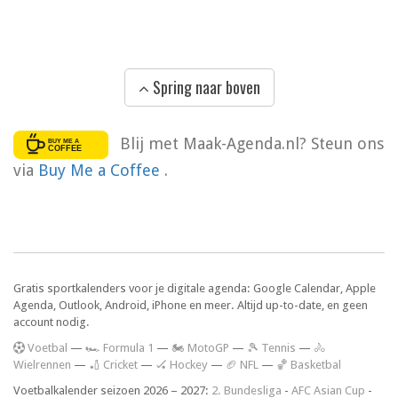
Spring naar boven
Blij met Maak-Agenda.nl? Steun ons
via
Buy Me a Coffee
.
Gratis sportkalenders voor je digitale agenda: Google Calendar, Apple
Agenda, Outlook, Android, iPhone en meer. Altijd up-to-date, en geen
account nodig.
V
oetbal
—
🏎️ Formula 1
—
🏍 MotoGP
—
🎾 Tennis
—
🚴
Wielrennen
—
🏏 Cricket
—
🏑 Hockey
—
🏈 NFL
—
🏀 Basketbal
Voetbalkalender seizoen 2026 – 2027:
2. Bundesliga
-
AFC Asian Cup
-