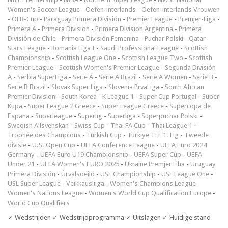
Women's Soccer League
-
Oefen-interlands
-
Oefen-interlands Vrouwen
-
ÖFB-Cup
-
Paraguay Primera División
-
Premier League
-
Premjer-Liga
-
Primera A
-
Primera Division
-
Primera Division Argentina
-
Primera
División de Chile
-
Primera División Femenina
-
Puchar Polski
-
Qatar
Stars League
-
Romania Liga I
-
Saudi Professional League
-
Scottish
Championship
-
Scottish League One
-
Scottish League Two
-
Scottish
Premier League
-
Scottish Women's Premier League
-
Segunda División
A
-
Serbia SuperLiga
-
Serie A
-
Serie A Brazil
-
Serie A Women
-
Serie B
-
Serie B Brazil
-
Slovak Super Liga
-
Slovenia PrvaLiga
-
South African
Premier Division
-
South Korea - K League 1
-
Super Cup Portugal
-
Süper
Kupa
-
Super League 2 Greece
-
Super League Greece
-
Supercopa de
Espana
-
Superleague
-
Superlig
-
Superliga
-
Superpuchar Polski
-
Swedish Allsvenskan
-
Swiss Cup
-
Thai FA Cup
-
Thai League 1
-
Trophée des Champions
-
Turkish Cup
-
Türkiye TFF 1. Lig
-
Tweede
divisie
-
U.S. Open Cup
-
UEFA Conference League
-
UEFA Euro 2024
Germany
-
UEFA Euro U19 Championship
-
UEFA Super Cup
-
UEFA
Under 21
-
UEFA Women's EURO 2025
-
Ukraine Premjer Liha
-
Uruguay
Primera División
-
Úrvalsdeild
-
USL Championship
-
USL League One
-
USL Super League
-
Veikkausliiga
-
Women's Champions League
-
Women's Nations League
-
Women's World Cup Qualification Europe
-
World Cup Qualifiers
✓ Wedstrijden ✓ Wedstrijdprogramma ✓ Uitslagen ✓ Huidige stand