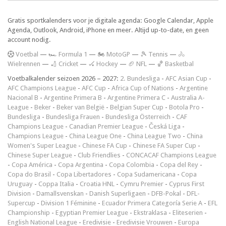
Gratis sportkalenders voor je digitale agenda: Google Calendar, Apple
Agenda, Outlook, Android, iPhone en meer. Altijd up-to-date, en geen
account nodig.
V
oetbal
—
🏎️ Formula 1
—
🏍 MotoGP
—
🎾 Tennis
—
🚴
Wielrennen
—
🏏 Cricket
—
🏑 Hockey
—
🏈 NFL
—
🏀 Basketbal
Voetbalkalender seizoen 2026 – 2027:
2. Bundesliga
-
AFC Asian Cup
-
AFC Champions League
-
AFC Cup
-
Africa Cup of Nations
-
Argentine
Nacional B
-
Argentine Primera B
-
Argentine Primera C
-
Australia A-
League
-
Beker
-
Beker van België
-
Belgian Super Cup
-
Botola Pro
-
Bundesliga
-
Bundesliga Frauen
-
Bundesliga Österreich
-
CAF
Champions League
-
Canadian Premier League
-
Česká Liga
-
Champions League
-
China League One
-
China League Two
-
China
Women's Super League
-
Chinese FA Cup
-
Chinese FA Super Cup
-
Chinese Super League
-
Club Friendlies
-
CONCACAF Champions League
-
Copa América
-
Copa Argentina
-
Copa Colombia
-
Copa del Rey
-
Copa do Brasil
-
Copa Libertadores
-
Copa Sudamericana
-
Copa
Uruguay
-
Coppa Italia
-
Croatia HNL
-
Cymru Premier
-
Cyprus First
Division
-
Damallsvenskan
-
Danish Superligaen
-
DFB-Pokal
-
DFL-
Supercup
-
Division 1 Féminine
-
Ecuador Primera Categoría Serie A
-
EFL
Championship
-
Egyptian Premier League
-
Ekstraklasa
-
Eliteserien
-
English National League
-
Eredivisie
-
Eredivisie Vrouwen
-
Europa