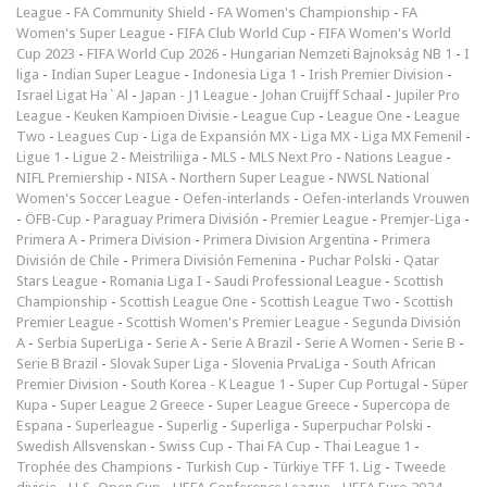
League
-
FA Community Shield
-
FA Women's Championship
-
FA
Women's Super League
-
FIFA Club World Cup
-
FIFA Women's World
Cup 2023
-
FIFA World Cup 2026
-
Hungarian Nemzeti Bajnokság NB 1
-
I
liga
-
Indian Super League
-
Indonesia Liga 1
-
Irish Premier Division
-
Israel Ligat Ha`Al
-
Japan - J1 League
-
Johan Cruijff Schaal
-
Jupiler Pro
League
-
Keuken Kampioen Divisie
-
League Cup
-
League One
-
League
Two
-
Leagues Cup
-
Liga de Expansión MX
-
Liga MX
-
Liga MX Femenil
-
Ligue 1
-
Ligue 2
-
Meistriliiga
-
MLS
-
MLS Next Pro
-
Nations League
-
NIFL Premiership
-
NISA
-
Northern Super League
-
NWSL National
Women's Soccer League
-
Oefen-interlands
-
Oefen-interlands Vrouwen
-
ÖFB-Cup
-
Paraguay Primera División
-
Premier League
-
Premjer-Liga
-
Primera A
-
Primera Division
-
Primera Division Argentina
-
Primera
División de Chile
-
Primera División Femenina
-
Puchar Polski
-
Qatar
Stars League
-
Romania Liga I
-
Saudi Professional League
-
Scottish
Championship
-
Scottish League One
-
Scottish League Two
-
Scottish
Premier League
-
Scottish Women's Premier League
-
Segunda División
A
-
Serbia SuperLiga
-
Serie A
-
Serie A Brazil
-
Serie A Women
-
Serie B
-
Serie B Brazil
-
Slovak Super Liga
-
Slovenia PrvaLiga
-
South African
Premier Division
-
South Korea - K League 1
-
Super Cup Portugal
-
Süper
Kupa
-
Super League 2 Greece
-
Super League Greece
-
Supercopa de
Espana
-
Superleague
-
Superlig
-
Superliga
-
Superpuchar Polski
-
Swedish Allsvenskan
-
Swiss Cup
-
Thai FA Cup
-
Thai League 1
-
Trophée des Champions
-
Turkish Cup
-
Türkiye TFF 1. Lig
-
Tweede