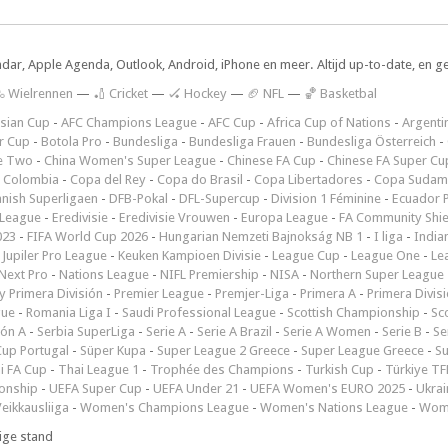
ndar, Apple Agenda, Outlook, Android, iPhone en meer. Altijd up-to-date, en g
 Wielrennen
—
🏏 Cricket
—
🏑 Hockey
—
🏈 NFL
—
🏀 Basketbal
sian Cup
-
AFC Champions League
-
AFC Cup
-
Africa Cup of Nations
-
Argenti
r Cup
-
Botola Pro
-
Bundesliga
-
Bundesliga Frauen
-
Bundesliga Österreich
-
e Two
-
China Women's Super League
-
Chinese FA Cup
-
Chinese FA Super Cu
 Colombia
-
Copa del Rey
-
Copa do Brasil
-
Copa Libertadores
-
Copa Sudam
nish Superligaen
-
DFB-Pokal
-
DFL-Supercup
-
Division 1 Féminine
-
Ecuador P
 League
-
Eredivisie
-
Eredivisie Vrouwen
-
Europa League
-
FA Community Shie
023
-
FIFA World Cup 2026
-
Hungarian Nemzeti Bajnokság NB 1
-
I liga
-
India
-
Jupiler Pro League
-
Keuken Kampioen Divisie
-
League Cup
-
League One
-
Le
Next Pro
-
Nations League
-
NIFL Premiership
-
NISA
-
Northern Super League
 Primera División
-
Premier League
-
Premjer-Liga
-
Primera A
-
Primera Divis
gue
-
Romania Liga I
-
Saudi Professional League
-
Scottish Championship
-
Sc
ión A
-
Serbia SuperLiga
-
Serie A
-
Serie A Brazil
-
Serie A Women
-
Serie B
-
Se
Cup Portugal
-
Süper Kupa
-
Super League 2 Greece
-
Super League Greece
-
S
i FA Cup
-
Thai League 1
-
Trophée des Champions
-
Turkish Cup
-
Türkiye TFF
onship
-
UEFA Super Cup
-
UEFA Under 21
-
UEFA Women's EURO 2025
-
Ukrai
eikkausliiga
-
Women's Champions League
-
Women's Nations League
-
Wome
ige stand