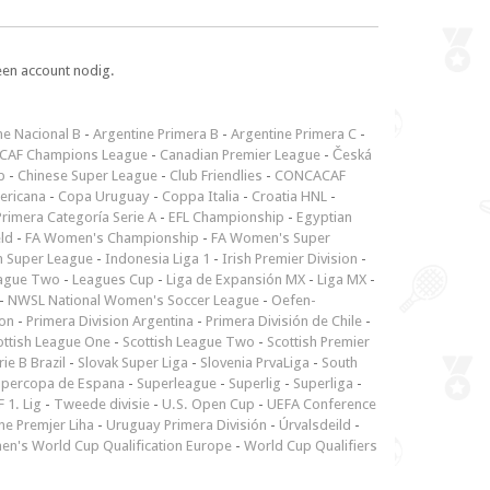
een account nodig.
ne Nacional B
-
Argentine Primera B
-
Argentine Primera C
-
CAF Champions League
-
Canadian Premier League
-
Česká
p
-
Chinese Super League
-
Club Friendlies
-
CONCACAF
ericana
-
Copa Uruguay
-
Coppa Italia
-
Croatia HNL
-
rimera Categoría Serie A
-
EFL Championship
-
Egyptian
ld
-
FA Women's Championship
-
FA Women's Super
n Super League
-
Indonesia Liga 1
-
Irish Premier Division
-
ague Two
-
Leagues Cup
-
Liga de Expansión MX
-
Liga MX
-
-
NWSL National Women's Soccer League
-
Oefen-
ion
-
Primera Division Argentina
-
Primera División de Chile
-
ottish League One
-
Scottish League Two
-
Scottish Premier
rie B Brazil
-
Slovak Super Liga
-
Slovenia PrvaLiga
-
South
upercopa de Espana
-
Superleague
-
Superlig
-
Superliga
-
 1. Lig
-
Tweede divisie
-
U.S. Open Cup
-
UEFA Conference
ne Premjer Liha
-
Uruguay Primera División
-
Úrvalsdeild
-
n's World Cup Qualification Europe
-
World Cup Qualifiers