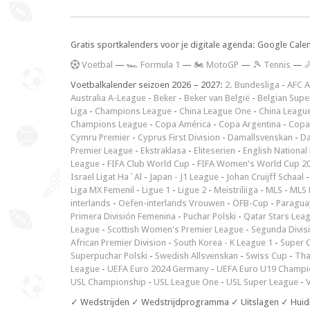
Gratis sportkalenders voor je digitale agenda: Google Cale
V
oetbal
—
🏎️ Formula 1
—
🏍 MotoGP
—
🎾 Tennis
—

Voetbalkalender seizoen 2026 – 2027:
2. Bundesliga
-
AFC A
Australia A-League
-
Beker
-
Beker van België
-
Belgian Supe
Liga
-
Champions League
-
China League One
-
China Leagu
Champions League
-
Copa América
-
Copa Argentina
-
Copa
Cymru Premier
-
Cyprus First Division
-
Damallsvenskan
-
Da
Premier League
-
Ekstraklasa
-
Eliteserien
-
English National
League
-
FIFA Club World Cup
-
FIFA Women's World Cup 2
Israel Ligat Ha`Al
-
Japan - J1 League
-
Johan Cruijff Schaal
Liga MX Femenil
-
Ligue 1
-
Ligue 2
-
Meistriliiga
-
MLS
-
MLS 
interlands
-
Oefen-interlands Vrouwen
-
ÖFB-Cup
-
Paraguay
Primera División Femenina
-
Puchar Polski
-
Qatar Stars Lea
League
-
Scottish Women's Premier League
-
Segunda Divis
African Premier Division
-
South Korea - K League 1
-
Super 
Superpuchar Polski
-
Swedish Allsvenskan
-
Swiss Cup
-
Tha
League
-
UEFA Euro 2024 Germany
-
UEFA Euro U19 Champi
USL Championship
-
USL League One
-
USL Super League
-
V
✓ Wedstrijden ✓ Wedstrijdprogramma ✓ Uitslagen ✓ Huid